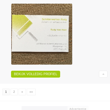
BEKIJK VOLLEDIG PROFIEL
1
2
»
»»