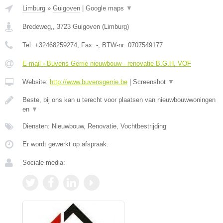
Limburg
»
Guigoven
|
Google maps
▼
Bredeweg,
,
3723
Guigoven
(
Limburg
)
Tel:
+32468259274
, Fax:
-
, BTW-nr:
0707549177
E-mail › Buvens Gerrie nieuwbouw - renovatie B.G.H. VOF
Website:
http://www.buvensgerrie.be
|
Screenshot
▼
Beste, bij ons kan u terecht voor plaatsen van nieuwbouwwoningen
en
▼
Diensten: Nieuwbouw, Renovatie, Vochtbestrijding
Er wordt gewerkt op afspraak.
Sociale media: