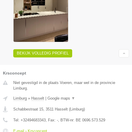
BEKIJK VOLLEDIG PROFIEL
Krsconcept
Niet gevestigd in de plaats Voeren, maar wel in de provincie
Limburg.
Limburg
»
Hasselt
|
Google maps
▼
Schabbestraat 15
,
3511
Hasselt
(
Limburg
)
Tel:
+32494683343
, Fax:
-
, BTW-nr:
BE 0696.573.529
E-mail › Krsconcept