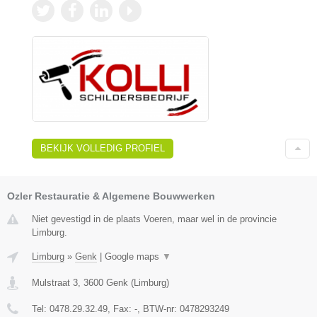
BEKIJK VOLLEDIG PROFIEL
Ozler Restauratie & Algemene Bouwwerken
Niet gevestigd in de plaats Voeren, maar wel in de provincie
Limburg.
Limburg
»
Genk
|
Google maps
▼
Mulstraat 3
,
3600
Genk
(
Limburg
)
Tel:
0478.29.32.49
, Fax:
-
, BTW-nr:
0478293249