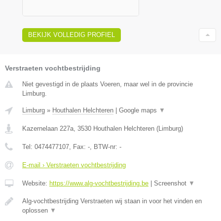
BEKIJK VOLLEDIG PROFIEL
Verstraeten vochtbestrijding
Niet gevestigd in de plaats Voeren, maar wel in de provincie
Limburg.
Limburg
»
Houthalen Helchteren
|
Google maps
▼
Kazernelaan 227a
,
3530
Houthalen Helchteren
(
Limburg
)
Tel:
0474477107
, Fax:
-
, BTW-nr:
-
E-mail › Verstraeten vochtbestrijding
Website:
https://www.alg-vochtbestrijding.be
|
Screenshot
▼
Alg-vochtbestrijding Verstraeten wij staan in voor het vinden en
oplossen
▼