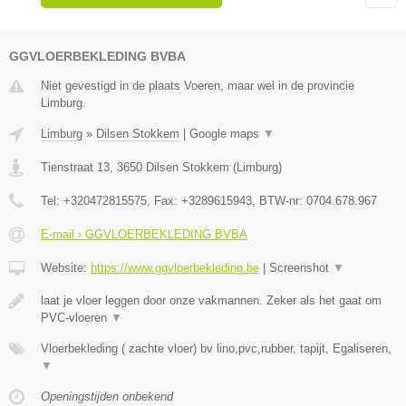
GGVLOERBEKLEDING BVBA
Niet gevestigd in de plaats Voeren, maar wel in de provincie
Limburg.
Limburg
»
Dilsen Stokkem
|
Google maps
▼
Tienstraat 13
,
3650
Dilsen Stokkem
(
Limburg
)
Tel:
+320472815575
, Fax:
+3289615943
, BTW-nr:
0704.678.967
E-mail › GGVLOERBEKLEDING BVBA
Website:
https://www.ggvloerbekleding.be
|
Screenshot
▼
laat je vloer leggen door onze vakmannen. Zeker als het gaat om
PVC-vloeren
▼
Vloerbekleding ( zachte vloer) bv lino,pvc,rubber, tapijt, Egaliseren,
▼
Openingstijden onbekend