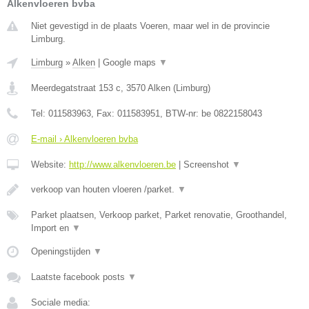
Alkenvloeren bvba
Niet gevestigd in de plaats Voeren, maar wel in de provincie
Limburg.
Limburg
»
Alken
|
Google maps
▼
Meerdegatstraat 153 c
,
3570
Alken
(
Limburg
)
Tel:
011583963
, Fax:
011583951
, BTW-nr:
be 0822158043
E-mail › Alkenvloeren bvba
Website:
http://www.alkenvloeren.be
|
Screenshot
▼
verkoop van houten vloeren /parket.
▼
Parket plaatsen, Verkoop parket, Parket renovatie, Groothandel,
Import en
▼
Openingstijden
▼
Laatste facebook posts
▼
Sociale media: