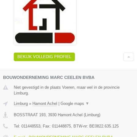
BEKIJK VOLLEDIG PROFIEL
BOUWONDERNEMING MARC CEELEN BVBA
Niet gevestigd in de plaats Voeren, maar wel in de provincie
Limburg.
Limburg
»
Hamont Achel
|
Google maps
▼
BOSSTRAAT 193
,
3930
Hamont Achel
(
Limburg
)
Tel:
011448553
, Fax:
011448875
, BTW-nr:
BE0822.635.125