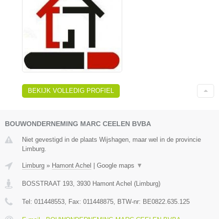
BEKIJK VOLLEDIG PROFIEL
BOUWONDERNEMING MARC CEELEN BVBA
Niet gevestigd in de plaats Wijshagen, maar wel in de provincie
Limburg.
Limburg
»
Hamont Achel
|
Google maps
▼
BOSSTRAAT 193
,
3930
Hamont Achel
(
Limburg
)
Tel:
011448553
, Fax:
011448875
, BTW-nr:
BE0822.635.125