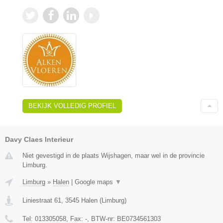
BEKIJK VOLLEDIG PROFIEL
Davy Claes Interieur
Niet gevestigd in de plaats Wijshagen, maar wel in de provincie
Limburg.
Limburg
»
Halen
|
Google maps
▼
Liniestraat 61
,
3545
Halen
(
Limburg
)
Tel:
013305058
, Fax:
-
, BTW-nr:
BE0734561303