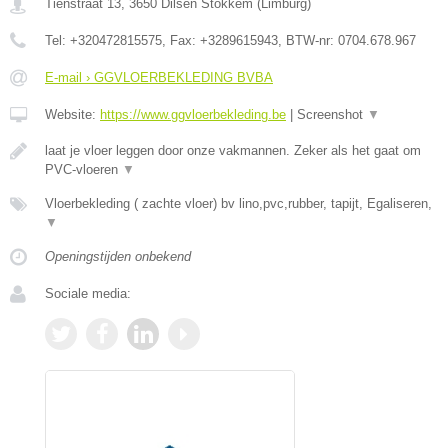
Tienstraat 13
,
3650
Dilsen Stokkem
(
Limburg
)
Tel:
+320472815575
, Fax:
+3289615943
, BTW-nr:
0704.678.967
E-mail › GGVLOERBEKLEDING BVBA
Website:
https://www.ggvloerbekleding.be
|
Screenshot
▼
laat je vloer leggen door onze vakmannen. Zeker als het gaat om
PVC-vloeren
▼
Vloerbekleding ( zachte vloer) bv lino,pvc,rubber, tapijt, Egaliseren,
▼
Openingstijden onbekend
Sociale media: