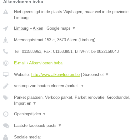
Alkenvloeren bvba
Niet gevestigd in de plaats Wijshagen, maar wel in de provincie
Limburg.
Limburg
»
Alken
|
Google maps
▼
Meerdegatstraat 153 c
,
3570
Alken
(
Limburg
)
Tel:
011583963
, Fax:
011583951
, BTW-nr:
be 0822158043
E-mail › Alkenvloeren bvba
Website:
http://www.alkenvloeren.be
|
Screenshot
▼
verkoop van houten vloeren /parket.
▼
Parket plaatsen, Verkoop parket, Parket renovatie, Groothandel,
Import en
▼
Openingstijden
▼
Laatste facebook posts
▼
Sociale media: