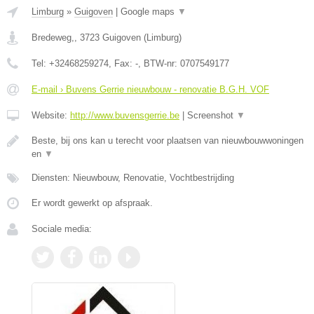
Limburg
»
Guigoven
|
Google maps
▼
Bredeweg,
,
3723
Guigoven
(
Limburg
)
Tel:
+32468259274
, Fax:
-
, BTW-nr:
0707549177
E-mail › Buvens Gerrie nieuwbouw - renovatie B.G.H. VOF
Website:
http://www.buvensgerrie.be
|
Screenshot
▼
Beste, bij ons kan u terecht voor plaatsen van nieuwbouwwoningen
en
▼
Diensten: Nieuwbouw, Renovatie, Vochtbestrijding
Er wordt gewerkt op afspraak.
Sociale media: