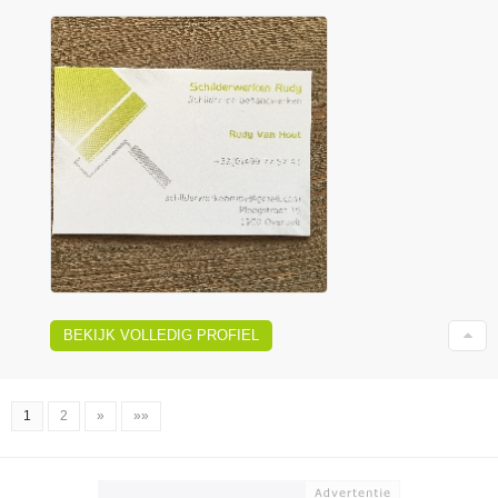
BEKIJK VOLLEDIG PROFIEL
1
2
»
»»