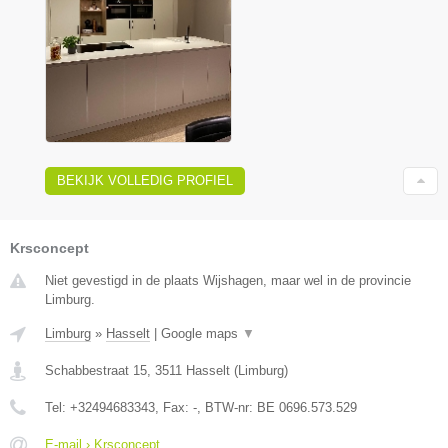
BEKIJK VOLLEDIG PROFIEL
Krsconcept
Niet gevestigd in de plaats Wijshagen, maar wel in de provincie
Limburg.
Limburg
»
Hasselt
|
Google maps
▼
Schabbestraat 15
,
3511
Hasselt
(
Limburg
)
Tel:
+32494683343
, Fax:
-
, BTW-nr:
BE 0696.573.529
E-mail › Krsconcept