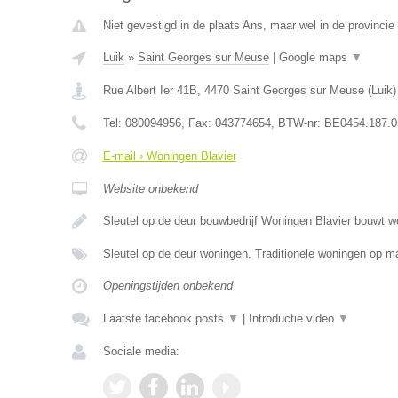
Niet gevestigd in de plaats Ans, maar wel in de provincie 
Luik
»
Saint Georges sur Meuse
|
Google maps
▼
Rue Albert Ier 41B
,
4470
Saint Georges sur Meuse
(
Luik
)
Tel:
080094956
, Fax:
043774654
, BTW-nr:
BE0454.187.0
E-mail › Woningen Blavier
Website onbekend
Sleutel op de deur bouwbedrijf Woningen Blavier bouwt 
Sleutel op de deur woningen, Traditionele woningen op
Openingstijden onbekend
Laatste facebook posts
▼
|
Introductie video
▼
Sociale media: