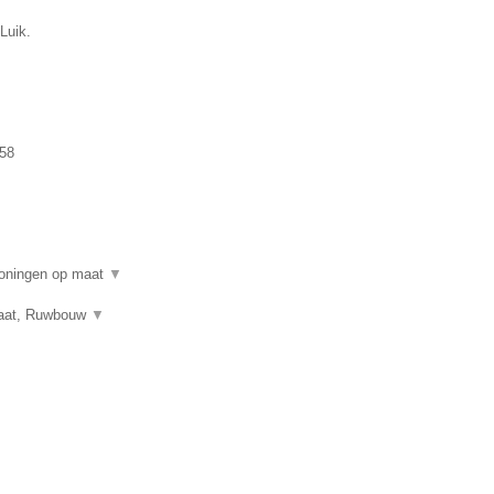
Luik.
58
woningen op maat
▼
 maat, Ruwbouw
▼