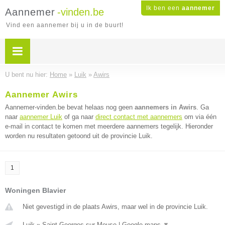
Ik ben een
aannemer
Aannemer
-vinden.be
Vind een aannemer bij u in de buurt!
U bent nu hier:
Home
»
Luik
»
Awirs
Aannemer Awirs
Aannemer-vinden.be bevat helaas nog geen
aannemers in Awirs
. Ga
naar
aannemer Luik
of ga naar
direct contact met aannemers
om via één
e-mail in contact te komen met meerdere aannemers tegelijk. Hieronder
worden nu resultaten getoond uit de provincie Luik.
1
Woningen Blavier
Niet gevestigd in de plaats Awirs, maar wel in de provincie Luik.
Luik
»
Saint Georges sur Meuse
|
Google maps
▼