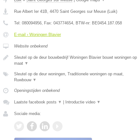
Rue Albert Ier 41B
,
4470
Saint Georges sur Meuse
(
Luik
)
Tel:
080094956
, Fax:
043774654
, BTW-nr:
BE0454.187.058
E-mail › Woningen Blavier
Website onbekend
Sleutel op de deur bouwbedrijf Woningen Blavier bouwt woningen op
maat
▼
Sleutel op de deur woningen, Traditionele woningen op maat,
Ruwbouw
▼
Openingstijden onbekend
Laatste facebook posts
▼
|
Introductie video
▼
Sociale media: