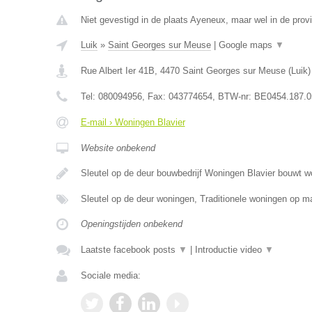
Niet gevestigd in de plaats Ayeneux, maar wel in de provi
Luik
»
Saint Georges sur Meuse
|
Google maps
▼
Rue Albert Ier 41B
,
4470
Saint Georges sur Meuse
(
Luik
)
Tel:
080094956
, Fax:
043774654
, BTW-nr:
BE0454.187.0
E-mail › Woningen Blavier
Website onbekend
Sleutel op de deur bouwbedrijf Woningen Blavier bouwt 
Sleutel op de deur woningen, Traditionele woningen op
Openingstijden onbekend
Laatste facebook posts
▼
|
Introductie video
▼
Sociale media: