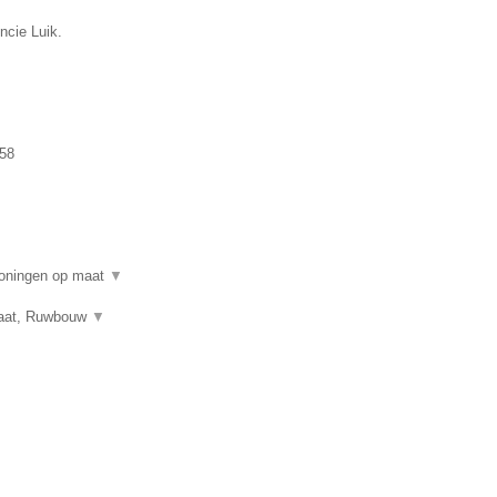
ncie Luik.
58
woningen op maat
▼
 maat, Ruwbouw
▼