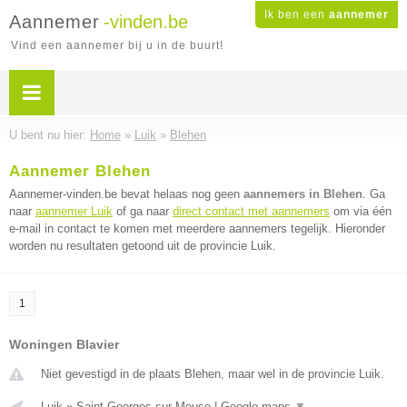
Ik ben een
aannemer
Aannemer
-vinden.be
Vind een aannemer bij u in de buurt!
U bent nu hier:
Home
»
Luik
»
Blehen
Aannemer Blehen
Aannemer-vinden.be bevat helaas nog geen
aannemers in Blehen
. Ga
naar
aannemer Luik
of ga naar
direct contact met aannemers
om via één
e-mail in contact te komen met meerdere aannemers tegelijk. Hieronder
worden nu resultaten getoond uit de provincie Luik.
1
Woningen Blavier
Niet gevestigd in de plaats Blehen, maar wel in de provincie Luik.
Luik
»
Saint Georges sur Meuse
|
Google maps
▼