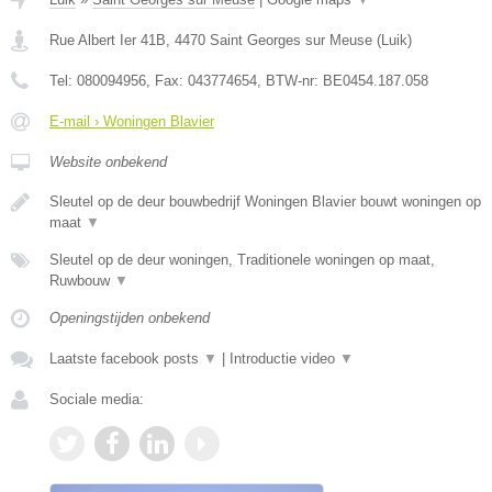
Rue Albert Ier 41B
,
4470
Saint Georges sur Meuse
(
Luik
)
Tel:
080094956
, Fax:
043774654
, BTW-nr:
BE0454.187.058
E-mail › Woningen Blavier
Website onbekend
Sleutel op de deur bouwbedrijf Woningen Blavier bouwt woningen op
maat
▼
Sleutel op de deur woningen, Traditionele woningen op maat,
Ruwbouw
▼
Openingstijden onbekend
Laatste facebook posts
▼
|
Introductie video
▼
Sociale media: