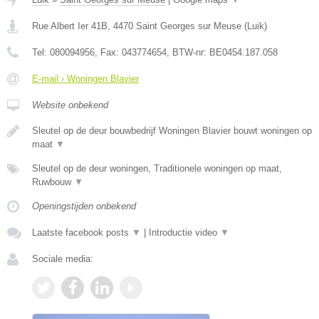
Rue Albert Ier 41B
,
4470
Saint Georges sur Meuse
(
Luik
)
Tel:
080094956
, Fax:
043774654
, BTW-nr:
BE0454.187.058
E-mail › Woningen Blavier
Website onbekend
Sleutel op de deur bouwbedrijf Woningen Blavier bouwt woningen op
maat
▼
Sleutel op de deur woningen, Traditionele woningen op maat,
Ruwbouw
▼
Openingstijden onbekend
Laatste facebook posts
▼
|
Introductie video
▼
Sociale media: