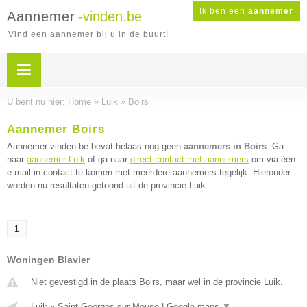
Ik ben een
aannemer
Aannemer
-vinden.be
Vind een aannemer bij u in de buurt!
U bent nu hier:
Home
»
Luik
»
Boirs
Aannemer Boirs
Aannemer-vinden.be bevat helaas nog geen
aannemers in Boirs
. Ga
naar
aannemer Luik
of ga naar
direct contact met aannemers
om via één
e-mail in contact te komen met meerdere aannemers tegelijk. Hieronder
worden nu resultaten getoond uit de provincie Luik.
1
Woningen Blavier
Niet gevestigd in de plaats Boirs, maar wel in de provincie Luik.
Luik
»
Saint Georges sur Meuse
|
Google maps
▼