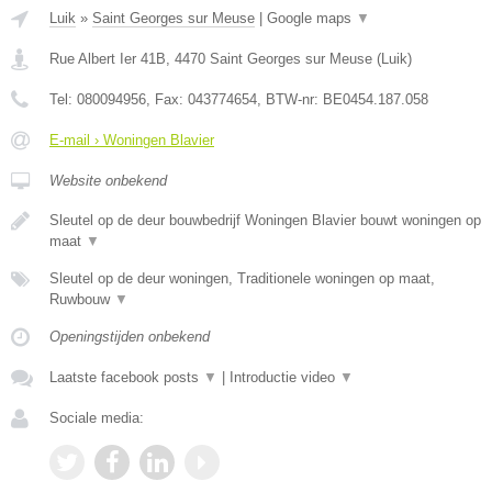
Luik
»
Saint Georges sur Meuse
|
Google maps
▼
Rue Albert Ier 41B
,
4470
Saint Georges sur Meuse
(
Luik
)
Tel:
080094956
, Fax:
043774654
, BTW-nr:
BE0454.187.058
E-mail › Woningen Blavier
Website onbekend
Sleutel op de deur bouwbedrijf Woningen Blavier bouwt woningen op
maat
▼
Sleutel op de deur woningen, Traditionele woningen op maat,
Ruwbouw
▼
Openingstijden onbekend
Laatste facebook posts
▼
|
Introductie video
▼
Sociale media: