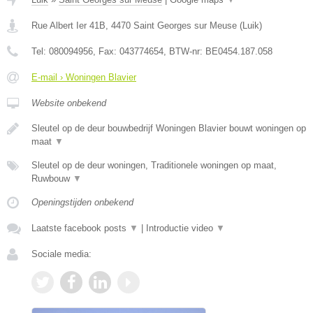
Rue Albert Ier 41B
,
4470
Saint Georges sur Meuse
(
Luik
)
Tel:
080094956
, Fax:
043774654
, BTW-nr:
BE0454.187.058
E-mail › Woningen Blavier
Website onbekend
Sleutel op de deur bouwbedrijf Woningen Blavier bouwt woningen op
maat
▼
Sleutel op de deur woningen, Traditionele woningen op maat,
Ruwbouw
▼
Openingstijden onbekend
Laatste facebook posts
▼
|
Introductie video
▼
Sociale media: