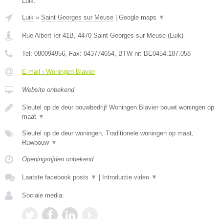
Luik.
Luik
»
Saint Georges sur Meuse
|
Google maps
▼
Rue Albert Ier 41B
,
4470
Saint Georges sur Meuse
(
Luik
)
Tel:
080094956
, Fax:
043774654
, BTW-nr:
BE0454.187.058
E-mail › Woningen Blavier
Website onbekend
Sleutel op de deur bouwbedrijf Woningen Blavier bouwt woningen op
maat
▼
Sleutel op de deur woningen, Traditionele woningen op maat,
Ruwbouw
▼
Openingstijden onbekend
Laatste facebook posts
▼
|
Introductie video
▼
Sociale media: