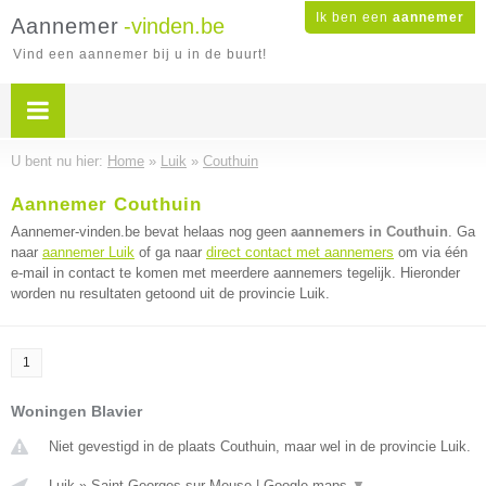
Ik ben een
aannemer
Aannemer
-vinden.be
Vind een aannemer bij u in de buurt!
U bent nu hier:
Home
»
Luik
»
Couthuin
Aannemer Couthuin
Aannemer-vinden.be bevat helaas nog geen
aannemers in Couthuin
. Ga
naar
aannemer Luik
of ga naar
direct contact met aannemers
om via één
e-mail in contact te komen met meerdere aannemers tegelijk. Hieronder
worden nu resultaten getoond uit de provincie Luik.
1
Woningen Blavier
Niet gevestigd in de plaats Couthuin, maar wel in de provincie Luik.
Luik
»
Saint Georges sur Meuse
|
Google maps
▼