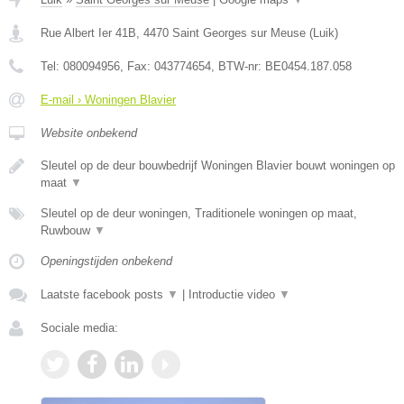
Rue Albert Ier 41B
,
4470
Saint Georges sur Meuse
(
Luik
)
Tel:
080094956
, Fax:
043774654
, BTW-nr:
BE0454.187.058
E-mail › Woningen Blavier
Website onbekend
Sleutel op de deur bouwbedrijf Woningen Blavier bouwt woningen op
maat
▼
Sleutel op de deur woningen, Traditionele woningen op maat,
Ruwbouw
▼
Openingstijden onbekend
Laatste facebook posts
▼
|
Introductie video
▼
Sociale media: