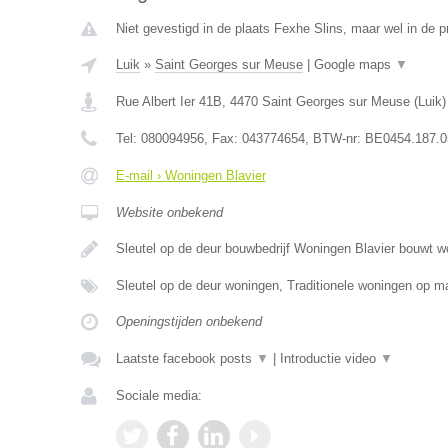
Niet gevestigd in de plaats Fexhe Slins, maar wel in de pr
Luik
»
Saint Georges sur Meuse
|
Google maps
▼
Rue Albert Ier 41B
,
4470
Saint Georges sur Meuse
(
Luik
)
Tel:
080094956
, Fax:
043774654
, BTW-nr:
BE0454.187.0
E-mail › Woningen Blavier
Website onbekend
Sleutel op de deur bouwbedrijf Woningen Blavier bouwt 
Sleutel op de deur woningen, Traditionele woningen op
Openingstijden onbekend
Laatste facebook posts
▼
|
Introductie video
▼
Sociale media: