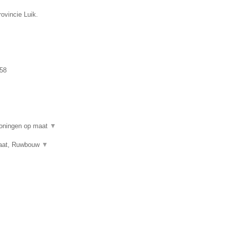
ovincie Luik.
58
woningen op maat
▼
 maat, Ruwbouw
▼