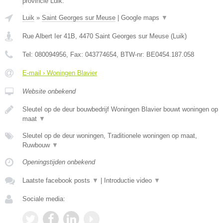
provincie Luik.
Luik
»
Saint Georges sur Meuse
|
Google maps
▼
Rue Albert Ier 41B
,
4470
Saint Georges sur Meuse
(
Luik
)
Tel:
080094956
, Fax:
043774654
, BTW-nr:
BE0454.187.058
E-mail › Woningen Blavier
Website onbekend
Sleutel op de deur bouwbedrijf Woningen Blavier bouwt woningen op
maat
▼
Sleutel op de deur woningen, Traditionele woningen op maat,
Ruwbouw
▼
Openingstijden onbekend
Laatste facebook posts
▼
|
Introductie video
▼
Sociale media: