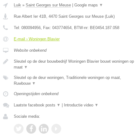
Luik
»
Saint Georges sur Meuse
|
Google maps
▼
Rue Albert Ier 41B
,
4470
Saint Georges sur Meuse
(
Luik
)
Tel:
080094956
, Fax:
043774654
, BTW-nr:
BE0454.187.058
E-mail › Woningen Blavier
Website onbekend
Sleutel op de deur bouwbedrijf Woningen Blavier bouwt woningen op
maat
▼
Sleutel op de deur woningen, Traditionele woningen op maat,
Ruwbouw
▼
Openingstijden onbekend
Laatste facebook posts
▼
|
Introductie video
▼
Sociale media: