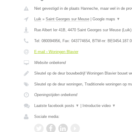
Niet gevestigd in de plaats Hanneche, maar wel in de prov
Luik
»
Saint Georges sur Meuse
|
Google maps
▼
Rue Albert Ier 41B
,
4470
Saint Georges sur Meuse
(
Luik
)
Tel:
080094956
, Fax:
043774654
, BTW-nr:
BE0454.187.0
E-mail › Woningen Blavier
Website onbekend
Sleutel op de deur bouwbedrijf Woningen Blavier bouwt 
Sleutel op de deur woningen, Traditionele woningen op
Openingstijden onbekend
Laatste facebook posts
▼
|
Introductie video
▼
Sociale media: