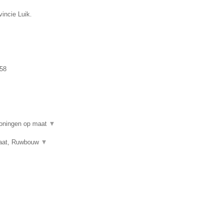
incie Luik.
58
woningen op maat
▼
 maat, Ruwbouw
▼