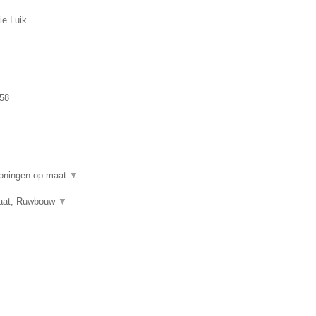
ie Luik.
58
woningen op maat
▼
 maat, Ruwbouw
▼