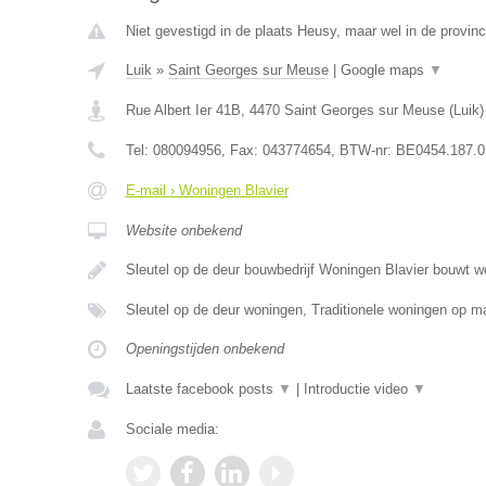
Niet gevestigd in de plaats Heusy, maar wel in de provinc
Luik
»
Saint Georges sur Meuse
|
Google maps
▼
Rue Albert Ier 41B
,
4470
Saint Georges sur Meuse
(
Luik
)
Tel:
080094956
, Fax:
043774654
, BTW-nr:
BE0454.187.0
E-mail › Woningen Blavier
Website onbekend
Sleutel op de deur bouwbedrijf Woningen Blavier bouwt 
Sleutel op de deur woningen, Traditionele woningen op
Openingstijden onbekend
Laatste facebook posts
▼
|
Introductie video
▼
Sociale media: