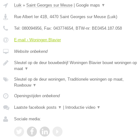
Luik
»
Saint Georges sur Meuse
|
Google maps
▼
Rue Albert Ier 41B
,
4470
Saint Georges sur Meuse
(
Luik
)
Tel:
080094956
, Fax:
043774654
, BTW-nr:
BE0454.187.058
E-mail › Woningen Blavier
Website onbekend
Sleutel op de deur bouwbedrijf Woningen Blavier bouwt woningen op
maat
▼
Sleutel op de deur woningen, Traditionele woningen op maat,
Ruwbouw
▼
Openingstijden onbekend
Laatste facebook posts
▼
|
Introductie video
▼
Sociale media: