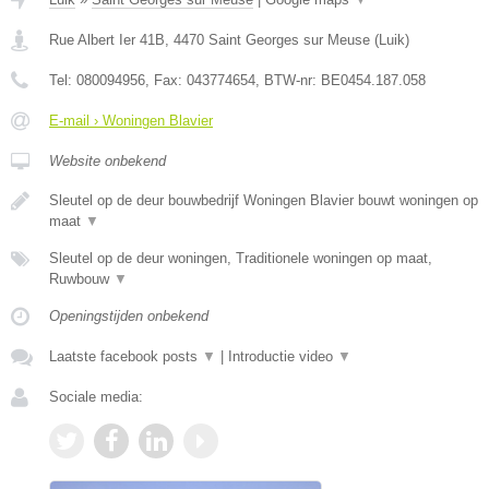
Rue Albert Ier 41B
,
4470
Saint Georges sur Meuse
(
Luik
)
Tel:
080094956
, Fax:
043774654
, BTW-nr:
BE0454.187.058
E-mail › Woningen Blavier
Website onbekend
Sleutel op de deur bouwbedrijf Woningen Blavier bouwt woningen op
maat
▼
Sleutel op de deur woningen, Traditionele woningen op maat,
Ruwbouw
▼
Openingstijden onbekend
Laatste facebook posts
▼
|
Introductie video
▼
Sociale media: