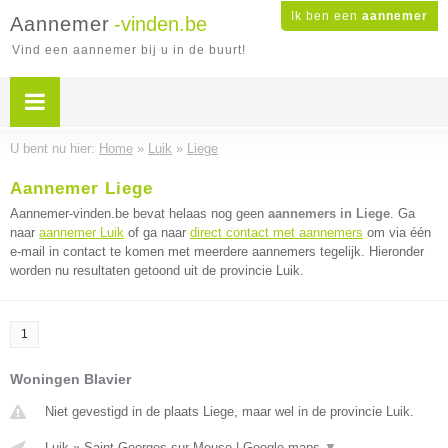
Ik ben een
aannemer
Aannemer
-vinden.be
Vind een aannemer bij u in de buurt!
U bent nu hier:
Home
»
Luik
»
Liege
Aannemer Liege
Aannemer-vinden.be bevat helaas nog geen
aannemers in Liege
. Ga
naar
aannemer Luik
of ga naar
direct contact met aannemers
om via één
e-mail in contact te komen met meerdere aannemers tegelijk. Hieronder
worden nu resultaten getoond uit de provincie Luik.
1
Woningen Blavier
Niet gevestigd in de plaats Liege, maar wel in de provincie Luik.
Luik
»
Saint Georges sur Meuse
|
Google maps
▼