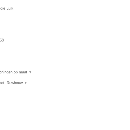
cie Luik.
58
woningen op maat
▼
 maat, Ruwbouw
▼