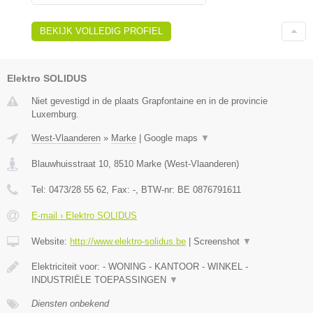
BEKIJK VOLLEDIG PROFIEL
Elektro SOLIDUS
Niet gevestigd in de plaats Grapfontaine en in de provincie
Luxemburg.
West-Vlaanderen
»
Marke
|
Google maps
▼
Blauwhuisstraat 10
,
8510
Marke
(
West-Vlaanderen
)
Tel:
0473/28 55 62
, Fax:
-
, BTW-nr:
BE 0876791611
E-mail › Elektro SOLIDUS
Website:
http://www.elektro-solidus.be
|
Screenshot
▼
Elektriciteit voor: - WONING - KANTOOR - WINKEL -
INDUSTRIËLE TOEPASSINGEN
▼
Diensten onbekend