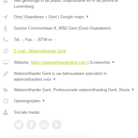
Niet gevestigd in de plaats Grapfontaine en in de provincie
Luxemburg.
Oost-Vlaanderen
»
Gent
|
Google maps
▼
Gaston Crommenlaan 8
,
9050
Gent
(
Oost-Vlaanderen
)
Tel:
-
, Fax:
-
, BTW-nr:
-
E-mail › Waterontharder Gent
Website:
https://wateronthardergent.com
|
Screenshot
▼
Waterontharder Gent is uw betrouwbare specialist in
waterontharders voor
▼
Waterontharder Gent, Professionele waterontharding Gent, Beste
▼
Openingstijden
▼
Sociale media: