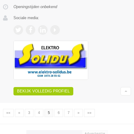
Openingstijden onbekend
Sociale media:
BEKIJK VOLLEDIG PROFIEL
««
«
3
4
5
6
7
»
»»