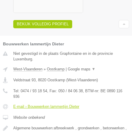
BEKIJK VOLLEDIG PROFIEL
Bouwwerken lammertijn Dieter
Niet gevestigd in de plaats Grapfontaine en in de provincie
Luxemburg.
West-Vlaanderen
»
Oostkamp
|
Google maps
▼
Veldstraat 93
,
8020
Oostkamp
(
West-Vlaanderen
)
Tel:
0474 / 93 18 54
, Fax:
050 / 84 06 38
, BTW-nr:
BE 0890 116
936
E-mail › Bouwwerken lammertijn Dieter
Website onbekend
Algemene bouwwerken:afbreekwerk , grondwerken , betonwerken ,