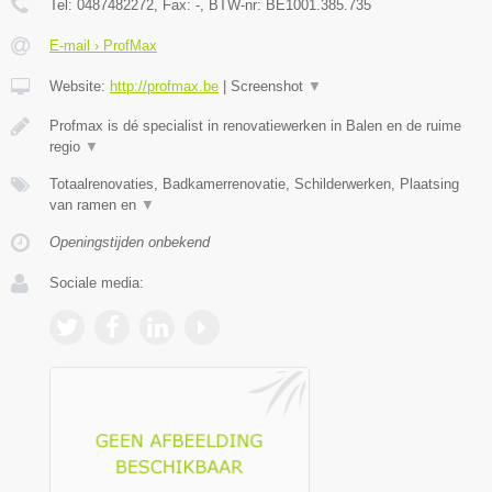
Tel:
0487482272
, Fax:
-
, BTW-nr:
BE1001.385.735
E-mail › ProfMax
Website:
http://profmax.be
|
Screenshot
▼
Profmax is dé specialist in renovatiewerken in Balen en de ruime
regio
▼
Totaalrenovaties, Badkamerrenovatie, Schilderwerken, Plaatsing
van ramen en
▼
Openingstijden onbekend
Sociale media: