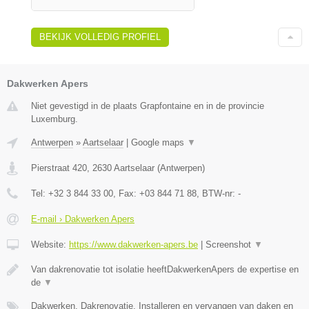
BEKIJK VOLLEDIG PROFIEL
Dakwerken Apers
Niet gevestigd in de plaats Grapfontaine en in de provincie
Luxemburg.
Antwerpen
»
Aartselaar
|
Google maps
▼
Pierstraat 420
,
2630
Aartselaar
(
Antwerpen
)
Tel:
+32 3 844 33 00
, Fax:
+03 844 71 88
, BTW-nr:
-
E-mail › Dakwerken Apers
Website:
https://www.dakwerken-apers.be
|
Screenshot
▼
Van dakrenovatie tot isolatie heeftDakwerkenApers de expertise en
de
▼
Dakwerken, Dakrenovatie, Installeren en vervangen van daken en