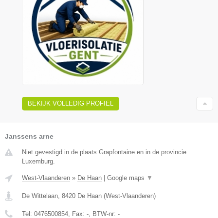
BEKIJK VOLLEDIG PROFIEL
Janssens arne
Niet gevestigd in de plaats Grapfontaine en in de provincie
Luxemburg.
West-Vlaanderen
»
De Haan
|
Google maps
▼
De Wittelaan
,
8420
De Haan
(
West-Vlaanderen
)
Tel:
0476500854
, Fax:
-
, BTW-nr:
-