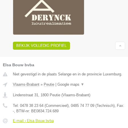
BEKIJK VOLLEDIG PROFIEL
Elsa Bouw bvba
Niet gevestigd in de plaats Selange en in de provincie Luxemburg.
Vlaams-Brabant
»
Peutie
|
Google maps
▼
Lindenstraat 31
,
1800
Peutie
(
Vlaams-Brabant
)
Tel:
0478 38 23 64 (Commercieel), 0485 74 77 09 (Technisch)
, Fax:
-
, BTW-nr:
BE0834.724.689
E-mail › Elsa Bouw bvba