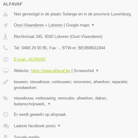
ALFAVAF
Niet gevestigd in de plaats Selange en in de provincie Luxemburg.
Oost-Vlaanderen
»
Lokeren
|
Google maps
▼
Rechtstraat 345
,
9160
Lokeren
(
Oost-Vlaanderen
)
Tel:
0468 29 00 85
, Fax:
-
, BTW-nr:
BE0898011944
E-mail › ALFAVAF
Website:
https://www.alfavaf.be
|
Screenshot
▼
bouwen; nieuwbouw; verbouwen; renoveren; afwerken; reparatie;
grondwerken
nieuwbouw, verbouwing, renovatie, afwerken, daken,
buitenschrijnwerk,
▼
Er wordt gewerkt op afspraak.
Laatste facebook posts
▼
Sociale media: