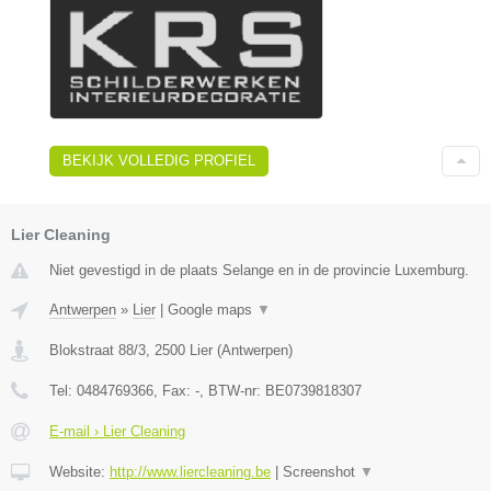
BEKIJK VOLLEDIG PROFIEL
Lier Cleaning
Niet gevestigd in de plaats Selange en in de provincie Luxemburg.
Antwerpen
»
Lier
|
Google maps
▼
Blokstraat 88/3
,
2500
Lier
(
Antwerpen
)
Tel:
0484769366
, Fax:
-
, BTW-nr:
BE0739818307
E-mail › Lier Cleaning
Website:
http://www.liercleaning.be
|
Screenshot
▼