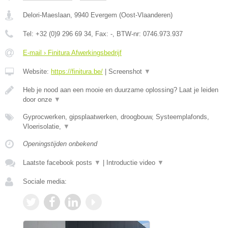
Delori-Maeslaan
,
9940
Evergem
(
Oost-Vlaanderen
)
Tel:
+32 (0)9 296 69 34
, Fax:
-
, BTW-nr:
0746.973.937
E-mail › Finitura Afwerkingsbedrijf
Website:
https://finitura.be/
|
Screenshot
▼
Heb je nood aan een mooie en duurzame oplossing? Laat je leiden
door onze
▼
Gyprocwerken, gipsplaatwerken, droogbouw, Systeemplafonds,
Vloerisolatie,
▼
Openingstijden onbekend
Laatste facebook posts
▼
|
Introductie video
▼
Sociale media: