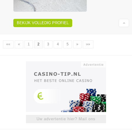
BEKIJK VOLLEDIG PROFIEL
««
«
1
2
3
4
5
»
»»
Uw advertentie hier? Mail ons