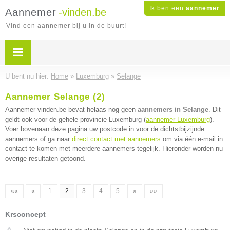
Ik ben een
aannemer
Aannemer
-vinden.be
Vind een aannemer bij u in de buurt!
U bent nu hier:
Home
»
Luxemburg
»
Selange
Aannemer Selange (2)
Aannemer-vinden.be bevat helaas nog geen
aannemers in Selange
. Dit
geldt ook voor de gehele provincie Luxemburg (
aannemer Luxemburg
).
Voer bovenaan deze pagina uw postcode in voor de dichtstbijzijnde
aannemers of ga naar
direct contact met aannemers
om via één e-mail in
contact te komen met meerdere aannemers tegelijk. Hieronder worden nu
overige resultaten getoond.
««
«
1
2
3
4
5
»
»»
Krsconcept