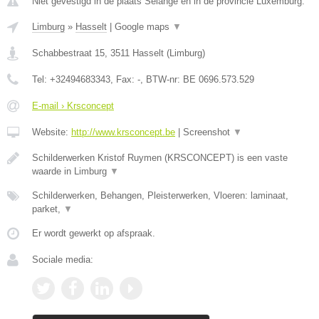
Niet gevestigd in de plaats Selange en in de provincie Luxemburg.
Limburg
»
Hasselt
|
Google maps
▼
Schabbestraat 15
,
3511
Hasselt
(
Limburg
)
Tel:
+32494683343
, Fax:
-
, BTW-nr:
BE 0696.573.529
E-mail › Krsconcept
Website:
http://www.krsconcept.be
|
Screenshot
▼
Schilderwerken Kristof Ruymen (KRSCONCEPT) is een vaste
waarde in Limburg
▼
Schilderwerken, Behangen, Pleisterwerken, Vloeren: laminaat,
parket,
▼
Er wordt gewerkt op afspraak.
Sociale media: