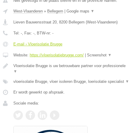
Niet gevestigd in de plaats Bievre en in de provincie Namen.
West-Vlaanderen
»
Bellegem
|
Google maps
▼
Lieven Bauwensstraat 20
,
8200
Bellegem
(
West-Vlaanderen
)
Tel:
-
, Fax:
-
, BTW-nr:
-
E-mail › Vloerisolatie Brugge
Website:
https://vloerisolatiebrugge.com/
|
Screenshot
▼
Vloerisolatie Brugge is uw betrouwbare partner voor professionele
▼
vloerisolatie Brugge, vloer isoleren Brugge, loerisolatie specialist
▼
Er wordt gewerkt op afspraak.
Sociale media: