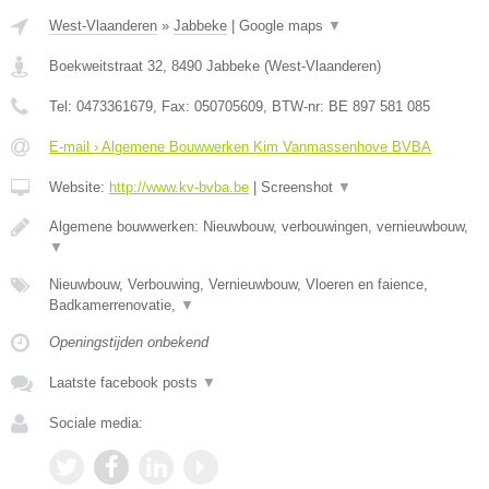
West-Vlaanderen
»
Jabbeke
|
Google maps
▼
Boekweitstraat 32
,
8490
Jabbeke
(
West-Vlaanderen
)
Tel:
0473361679
, Fax:
050705609
, BTW-nr:
BE 897 581 085
E-mail › Algemene Bouwwerken Kim Vanmassenhove BVBA
Website:
http://www.kv-bvba.be
|
Screenshot
▼
Algemene bouwwerken: Nieuwbouw, verbouwingen, vernieuwbouw,
▼
Nieuwbouw, Verbouwing, Vernieuwbouw, Vloeren en faience,
Badkamerrenovatie,
▼
Openingstijden onbekend
Laatste facebook posts
▼
Sociale media: