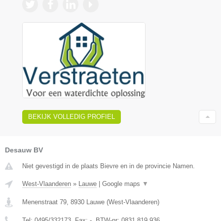
BEKIJK VOLLEDIG PROFIEL
Desauw BV
Niet gevestigd in de plaats Bievre en in de provincie Namen.
West-Vlaanderen
»
Lauwe
|
Google maps
▼
Menenstraat 79
,
8930
Lauwe
(
West-Vlaanderen
)
Tel:
0495/332173
, Fax:
-
, BTW-nr:
0831.819.936