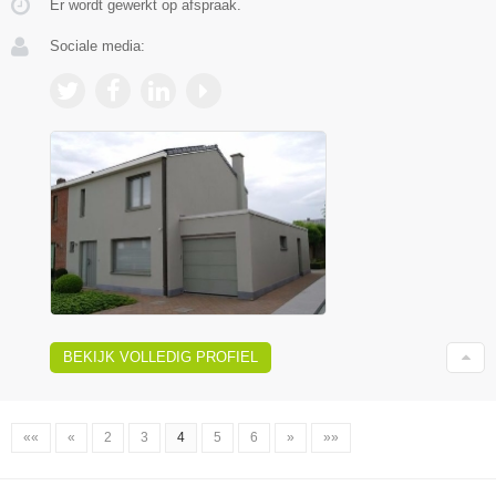
Er wordt gewerkt op afspraak.
Sociale media:
BEKIJK VOLLEDIG PROFIEL
««
«
2
3
4
5
6
»
»»