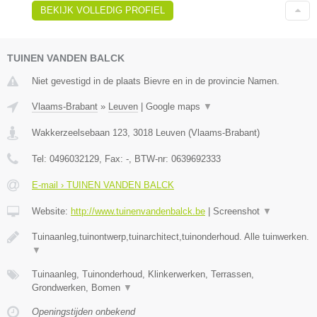
BEKIJK VOLLEDIG PROFIEL
TUINEN VANDEN BALCK
Niet gevestigd in de plaats Bievre en in de provincie Namen.
Vlaams-Brabant
»
Leuven
|
Google maps
▼
Wakkerzeelsebaan 123
,
3018
Leuven
(
Vlaams-Brabant
)
Tel:
0496032129
, Fax:
-
, BTW-nr:
0639692333
E-mail › TUINEN VANDEN BALCK
Website:
http://www.tuinenvandenbalck.be
|
Screenshot
▼
Tuinaanleg,tuinontwerp,tuinarchitect,tuinonderhoud. Alle tuinwerken.
▼
Tuinaanleg, Tuinonderhoud, Klinkerwerken, Terrassen,
Grondwerken, Bomen
▼
Openingstijden onbekend