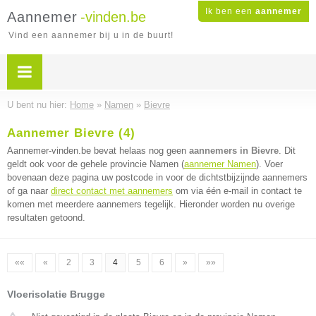
Ik ben een
aannemer
Aannemer
-vinden.be
Vind een aannemer bij u in de buurt!
U bent nu hier:
Home
»
Namen
»
Bievre
Aannemer Bievre (4)
Aannemer-vinden.be bevat helaas nog geen
aannemers in Bievre
. Dit
geldt ook voor de gehele provincie Namen (
aannemer Namen
). Voer
bovenaan deze pagina uw postcode in voor de dichtstbijzijnde aannemers
of ga naar
direct contact met aannemers
om via één e-mail in contact te
komen met meerdere aannemers tegelijk. Hieronder worden nu overige
resultaten getoond.
««
«
2
3
4
5
6
»
»»
Vloerisolatie Brugge