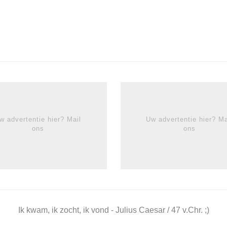
w advertentie hier? Mail
Uw advertentie hier? Ma
ons
ons
Ik kwam, ik zocht, ik vond - Julius Caesar / 47 v.Chr. ;)