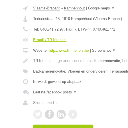
Vlaams-Brabant
»
Kampenhout
|
Google maps
▼
Terloonstraat 15
,
1910
Kampenhout
(
Vlaams-Brabant
)
Tel:
0468/41.72.97
, Fax:
-
, BTW-nr:
0740.461.772
E-mail › TR-Interiors
Website:
http://www.tr-interiors.be
|
Screenshot
▼
TR-Interiors is gespecialiseerd in badkamerrenovatie, he
Badkamerrenovatie, Vloeren en ondervloeren, Terrasaan
Er wordt gewerkt op afspraak.
Laatste facebook posts
▼
Sociale media: