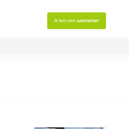
Ik ben een
aannemer