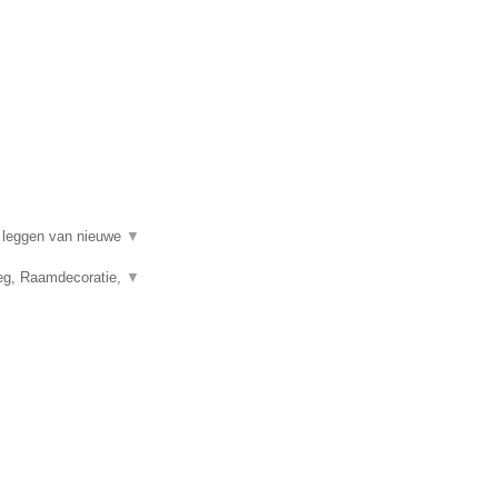
t leggen van nieuwe
▼
leg, Raamdecoratie,
▼