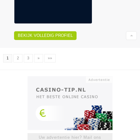
BEKIJK VOLLEDIG PROFIEL
1
2
3
»
»»
Uw advertentie hier? Mail ons