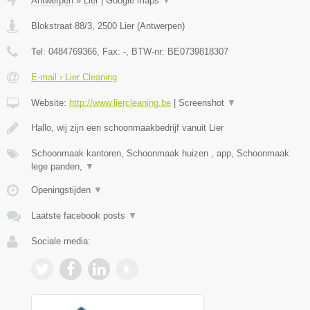
Antwerpen
»
Lier
|
Google maps
▼
Blokstraat 88/3
,
2500
Lier
(
Antwerpen
)
Tel:
0484769366
, Fax:
-
, BTW-nr:
BE0739818307
E-mail › Lier Cleaning
Website:
http://www.liercleaning.be
|
Screenshot
▼
Hallo, wij zijn een schoonmaakbedrijf vanuit Lier
Schoonmaak kantoren, Schoonmaak huizen , app, Schoonmaak
lege panden,
▼
Openingstijden
▼
Laatste facebook posts
▼
Sociale media: