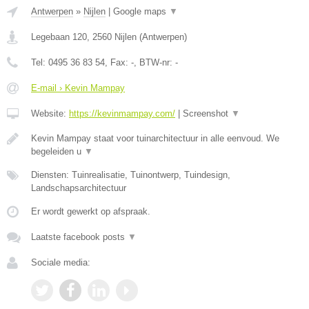
Antwerpen
»
Nijlen
|
Google maps
▼
Legebaan 120
,
2560
Nijlen
(
Antwerpen
)
Tel:
0495 36 83 54
, Fax:
-
, BTW-nr:
-
E-mail › Kevin Mampay
Website:
https://kevinmampay.com/
|
Screenshot
▼
Kevin Mampay staat voor tuinarchitectuur in alle eenvoud. We
begeleiden u
▼
Diensten: Tuinrealisatie, Tuinontwerp, Tuindesign,
Landschapsarchitectuur
Er wordt gewerkt op afspraak.
Laatste facebook posts
▼
Sociale media: