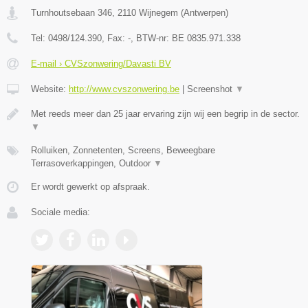
Turnhoutsebaan 346
,
2110
Wijnegem
(
Antwerpen
)
Tel:
0498/124.390
, Fax:
-
, BTW-nr:
BE 0835.971.338
E-mail › CVSzonwering/Davasti BV
Website:
http://www.cvszonwering.be
|
Screenshot
▼
Met reeds meer dan 25 jaar ervaring zijn wij een begrip in de sector.
▼
Rolluiken, Zonnetenten, Screens, Beweegbare
Terrasoverkappingen, Outdoor
▼
Er wordt gewerkt op afspraak.
Sociale media: