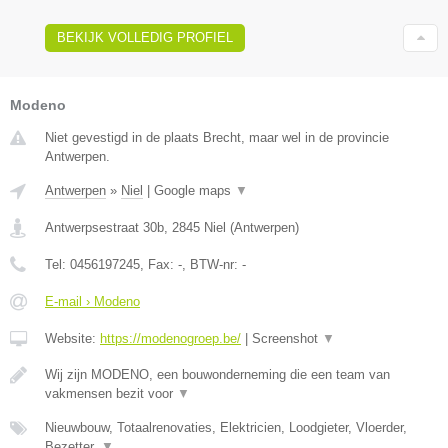
BEKIJK VOLLEDIG PROFIEL
Modeno
Niet gevestigd in de plaats Brecht, maar wel in de provincie
Antwerpen.
Antwerpen
»
Niel
|
Google maps
▼
Antwerpsestraat 30b
,
2845
Niel
(
Antwerpen
)
Tel:
0456197245
, Fax:
-
, BTW-nr:
-
E-mail › Modeno
Website:
https://modenogroep.be/
|
Screenshot
▼
Wij zijn MODENO, een bouwonderneming die een team van
vakmensen bezit voor
▼
Nieuwbouw, Totaalrenovaties, Elektricien, Loodgieter, Vloerder,
Bezetter,
▼