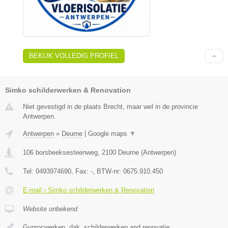
BEKIJK VOLLEDIG PROFIEL
Simko schilderwerken & Renovation
Niet gevestigd in de plaats Brecht, maar wel in de provincie
Antwerpen.
Antwerpen
»
Deurne
|
Google maps
▼
106 borsbeeksesteenweg
,
2100
Deurne
(
Antwerpen
)
Tel:
0493974690
, Fax:
-
, BTW-nr:
0675.910.450
E-mail › Simko schilderwerken & Renovation
Website onbekend
Gyprocwerken, dak, schilderwerken and renovatie