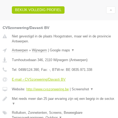
BEKIJK VOLLEDIG PROFIEL
CVSzonwering/Davasti BV
Niet gevestigd in de plaats Hoogstraten, maar wel in de provincie
Antwerpen.
Antwerpen
»
Wijnegem
|
Google maps
▼
Turnhoutsebaan 346
,
2110
Wijnegem
(
Antwerpen
)
Tel:
0498/124.390
, Fax:
-
, BTW-nr:
BE 0835.971.338
E-mail › CVSzonwering/Davasti BV
Website:
http://www.cvszonwering.be
|
Screenshot
▼
Met reeds meer dan 25 jaar ervaring zijn wij een begrip in de sector.
▼
Rolluiken, Zonnetenten, Screens, Beweegbare
Terrasoverkappingen, Outdoor
▼