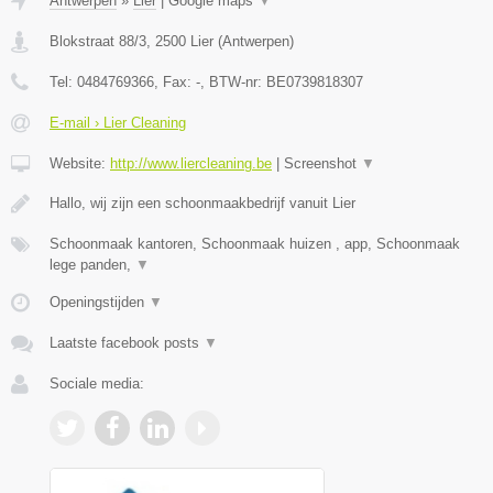
Antwerpen
»
Lier
|
Google maps
▼
Blokstraat 88/3
,
2500
Lier
(
Antwerpen
)
Tel:
0484769366
, Fax:
-
, BTW-nr:
BE0739818307
E-mail › Lier Cleaning
Website:
http://www.liercleaning.be
|
Screenshot
▼
Hallo, wij zijn een schoonmaakbedrijf vanuit Lier
Schoonmaak kantoren, Schoonmaak huizen , app, Schoonmaak
lege panden,
▼
Openingstijden
▼
Laatste facebook posts
▼
Sociale media: