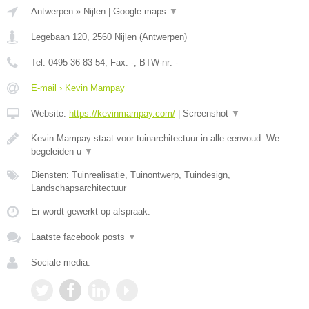
Antwerpen
»
Nijlen
|
Google maps
▼
Legebaan 120
,
2560
Nijlen
(
Antwerpen
)
Tel:
0495 36 83 54
, Fax:
-
, BTW-nr:
-
E-mail › Kevin Mampay
Website:
https://kevinmampay.com/
|
Screenshot
▼
Kevin Mampay staat voor tuinarchitectuur in alle eenvoud. We
begeleiden u
▼
Diensten: Tuinrealisatie, Tuinontwerp, Tuindesign,
Landschapsarchitectuur
Er wordt gewerkt op afspraak.
Laatste facebook posts
▼
Sociale media: