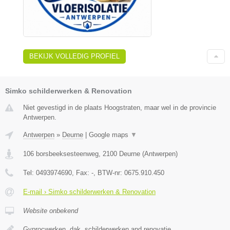
BEKIJK VOLLEDIG PROFIEL
Simko schilderwerken & Renovation
Niet gevestigd in de plaats Hoogstraten, maar wel in de provincie
Antwerpen.
Antwerpen
»
Deurne
|
Google maps
▼
106 borsbeeksesteenweg
,
2100
Deurne
(
Antwerpen
)
Tel:
0493974690
, Fax:
-
, BTW-nr:
0675.910.450
E-mail › Simko schilderwerken & Renovation
Website onbekend
Gyprocwerken, dak, schilderwerken and renovatie