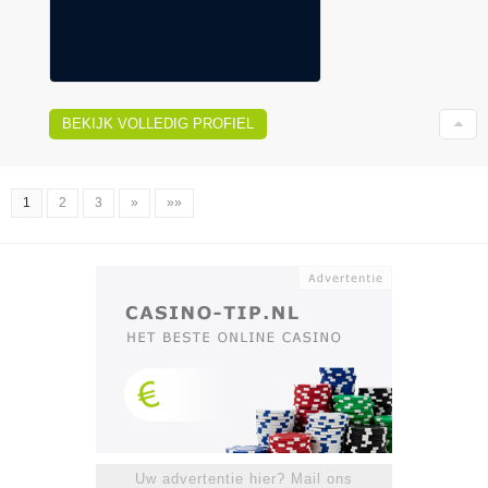
BEKIJK VOLLEDIG PROFIEL
1
2
3
»
»»
Uw advertentie hier? Mail ons