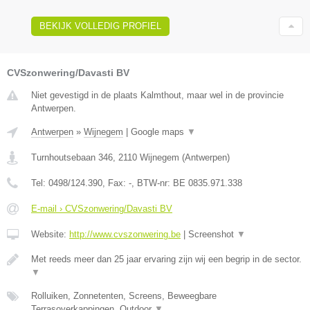
BEKIJK VOLLEDIG PROFIEL
CVSzonwering/Davasti BV
Niet gevestigd in de plaats Kalmthout, maar wel in de provincie
Antwerpen.
Antwerpen
»
Wijnegem
|
Google maps
▼
Turnhoutsebaan 346
,
2110
Wijnegem
(
Antwerpen
)
Tel:
0498/124.390
, Fax:
-
, BTW-nr:
BE 0835.971.338
E-mail › CVSzonwering/Davasti BV
Website:
http://www.cvszonwering.be
|
Screenshot
▼
Met reeds meer dan 25 jaar ervaring zijn wij een begrip in de sector.
▼
Rolluiken, Zonnetenten, Screens, Beweegbare
Terrasoverkappingen, Outdoor
▼