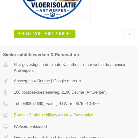
BEKIJK VOLLEDIG PROFIEL
Simko schilderwerken & Renovation
Niet gevestigd in de plaats Kalmthout, maar wel in de provincie
Antwerpen.
Antwerpen
»
Deurne
|
Google maps
▼
106 borsbeeksesteenweg
,
2100
Deurne
(
Antwerpen
)
Tel:
0493974690
, Fax:
-
, BTW-nr:
0675.910.450
E-mail › Simko schilderwerken & Renovation
Website onbekend
Gyprocwerken, dak, schilderwerken and renovatie