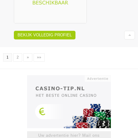
BEKIJK VOLLEDIG PROFIEL
1
2
»
»»
Uw advertentie hier? Mail ons