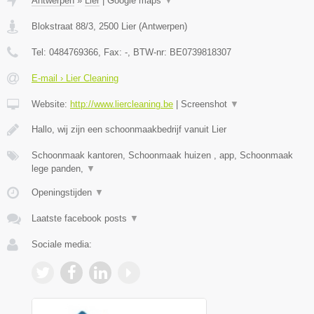
Antwerpen
»
Lier
|
Google maps
▼
Blokstraat 88/3
,
2500
Lier
(
Antwerpen
)
Tel:
0484769366
, Fax:
-
, BTW-nr:
BE0739818307
E-mail › Lier Cleaning
Website:
http://www.liercleaning.be
|
Screenshot
▼
Hallo, wij zijn een schoonmaakbedrijf vanuit Lier
Schoonmaak kantoren, Schoonmaak huizen , app, Schoonmaak
lege panden,
▼
Openingstijden
▼
Laatste facebook posts
▼
Sociale media: