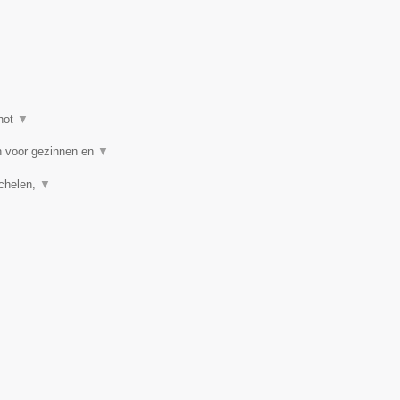
hot
▼
n voor gezinnen en
▼
echelen,
▼