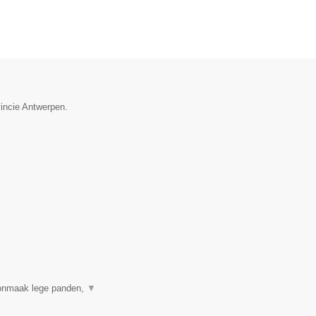
vincie Antwerpen.
onmaak lege panden,
▼