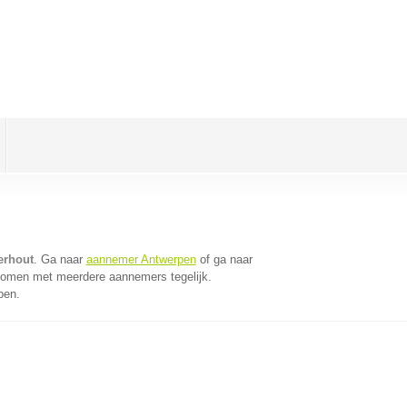
erhout
. Ga naar
aannemer Antwerpen
of ga naar
 komen met meerdere aannemers tegelijk.
pen.