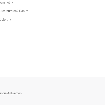
eenshot
▼
te restaureren? Dan
▼
tralen,
▼
vincie Antwerpen.