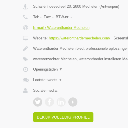
Schaliënhoevedreef 20
,
2800
Mechelen
(
Antwerpen
)
Tel:
-
, Fax:
-
, BTW-nr:
-
E-mail › Waterontharder Mechelen
Website:
https://wateronthardermechelen.com/
|
Screens
Waterontharder Mechelen biedt professionele oplossinge
waterverzachter Mechelen, waterontharder installeren M
Openingstijden
▼
Laatste tweets
▼
Sociale media:
BEKIJK VOLLEDIG PROFIEL