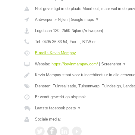
Niet gevestigd in de plaats Meerhout, maar wel in de pro
Antwerpen
»
Nijlen
|
Google maps
▼
Legebaan 120
,
2560
Nijlen
(
Antwerpen
)
Tel:
0495 36 83 54
, Fax:
-
, BTW-nr:
-
E-mail › Kevin Mampay
Website:
https://kevinmampay.com/
|
Screenshot
▼
Kevin Mampay staat voor tuinarchitectuur in alle eenvou
Diensten: Tuinrealisatie, Tuinontwerp, Tuindesign, Lands
Er wordt gewerkt op afspraak.
Laatste facebook posts
▼
Sociale media: