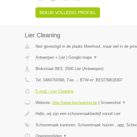
BEKIJK VOLLEDIG PROFIEL
Lier Cleaning
Niet gevestigd in de plaats Meerhout, maar wel in de pro
Antwerpen
»
Lier
|
Google maps
▼
Blokstraat 88/3
,
2500
Lier
(
Antwerpen
)
Tel:
0484769366
, Fax:
-
, BTW-nr:
BE0739818307
E-mail › Lier Cleaning
Website:
http://www.liercleaning.be
|
Screenshot
▼
Hallo, wij zijn een schoonmaakbedrijf vanuit Lier
Schoonmaak kantoren, Schoonmaak huizen , app, Scho
Openingstijden
▼