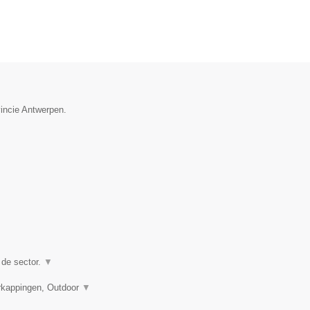
vincie Antwerpen.
 de sector.
▼
rkappingen, Outdoor
▼