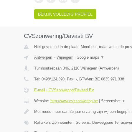
BEKIJK VOLLEDIG PROFIEL
CVSzonwering/Davasti BV
Niet gevestigd in de plaats Meerhout, maar wel in de pro
Antwerpen
»
Wijnegem
|
Google maps
▼
Turnhoutsebaan 346
,
2110
Wijnegem
(
Antwerpen
)
Tel:
0498/124.390
, Fax:
-
, BTW-nr:
BE 0835.971.338
E-mail › CVSzonwering/Davasti BV
Website:
http://www.cvszonwering.be
|
Screenshot
▼
Met reeds meer dan 25 jaar ervaring zijn wij een begrip in
Rolluiken, Zonnetenten, Screens, Beweegbare Terrasove