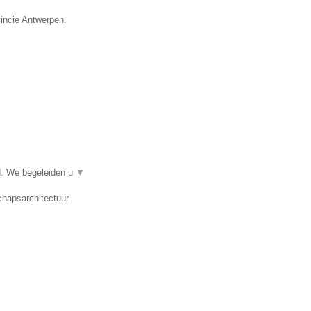
vincie Antwerpen.
d. We begeleiden u
▼
chapsarchitectuur