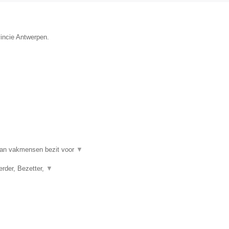
vincie Antwerpen.
an vakmensen bezit voor
▼
erder, Bezetter,
▼