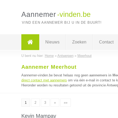
Aannemer
-vinden.be
VIND EEN AANNEMER BIJ U IN DE BUURT!
Nieuws
Zoeken
Contact
U bent nu hier:
Home
»
Antwerpen
»
Meerhout
Aannemer Meerhout
Aannemer-vinden.be bevat helaas nog geen
aannemers in Me
direct contact met aannemers
om via één e-mail in contact te
Hieronder worden nu resultaten getoond uit de provincie Antwer
1
2
3
»
»»
Kevin Mampay