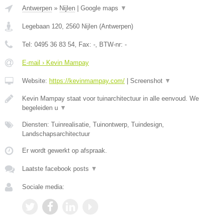
Antwerpen
»
Nijlen
|
Google maps
▼
Legebaan 120
,
2560
Nijlen
(
Antwerpen
)
Tel:
0495 36 83 54
, Fax:
-
, BTW-nr:
-
E-mail › Kevin Mampay
Website:
https://kevinmampay.com/
|
Screenshot
▼
Kevin Mampay staat voor tuinarchitectuur in alle eenvoud. We
begeleiden u
▼
Diensten: Tuinrealisatie, Tuinontwerp, Tuindesign,
Landschapsarchitectuur
Er wordt gewerkt op afspraak.
Laatste facebook posts
▼
Sociale media: