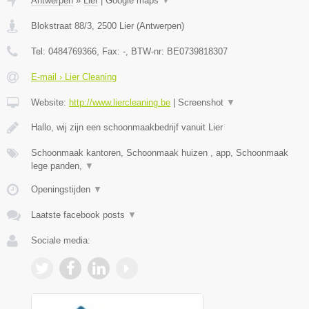
Antwerpen
»
Lier
|
Google maps
▼
Blokstraat 88/3
,
2500
Lier
(
Antwerpen
)
Tel:
0484769366
, Fax:
-
, BTW-nr:
BE0739818307
E-mail › Lier Cleaning
Website:
http://www.liercleaning.be
|
Screenshot
▼
Hallo, wij zijn een schoonmaakbedrijf vanuit Lier
Schoonmaak kantoren, Schoonmaak huizen , app, Schoonmaak
lege panden,
▼
Openingstijden
▼
Laatste facebook posts
▼
Sociale media: