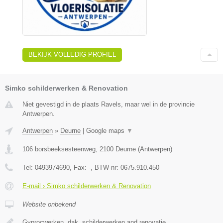
BEKIJK VOLLEDIG PROFIEL
Simko schilderwerken & Renovation
Niet gevestigd in de plaats Ravels, maar wel in de provincie
Antwerpen.
Antwerpen
»
Deurne
|
Google maps
▼
106 borsbeeksesteenweg
,
2100
Deurne
(
Antwerpen
)
Tel:
0493974690
, Fax:
-
, BTW-nr:
0675.910.450
E-mail › Simko schilderwerken & Renovation
Website onbekend
Gyprocwerken, dak, schilderwerken and renovatie