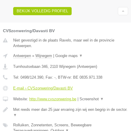
BEKIJK VOLLEDIG PROFIEL
CVSzonwering/Davasti BV
Niet gevestigd in de plaats Ravels, maar wel in de provincie
Antwerpen.
Antwerpen
»
Wijnegem
|
Google maps
▼
Turnhoutsebaan 346
,
2110
Wijnegem
(
Antwerpen
)
Tel:
0498/124.390
, Fax:
-
, BTW-nr:
BE 0835.971.338
E-mail › CVSzonwering/Davasti BV
Website:
http://www.cvszonwering.be
|
Screenshot
▼
Met reeds meer dan 25 jaar ervaring zijn wij een begrip in de sector.
▼
Rolluiken, Zonnetenten, Screens, Beweegbare
Terrasoverkappingen, Outdoor
▼