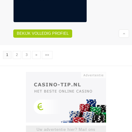
BEKIJK VOLLEDIG PROFIEL
1
2
3
»
»»
Uw advertentie hier? Mail ons