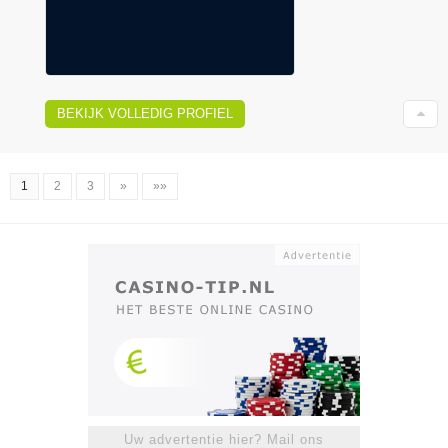
BEKIJK VOLLEDIG PROFIEL
1
2
3
»
»»
Uw advertentie hier? Mail ons