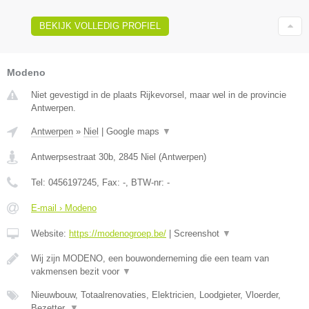
BEKIJK VOLLEDIG PROFIEL
Modeno
Niet gevestigd in de plaats Rijkevorsel, maar wel in de provincie
Antwerpen.
Antwerpen
»
Niel
|
Google maps
▼
Antwerpsestraat 30b
,
2845
Niel
(
Antwerpen
)
Tel:
0456197245
, Fax:
-
, BTW-nr:
-
E-mail › Modeno
Website:
https://modenogroep.be/
|
Screenshot
▼
Wij zijn MODENO, een bouwonderneming die een team van
vakmensen bezit voor
▼
Nieuwbouw, Totaalrenovaties, Elektricien, Loodgieter, Vloerder,
Bezetter,
▼