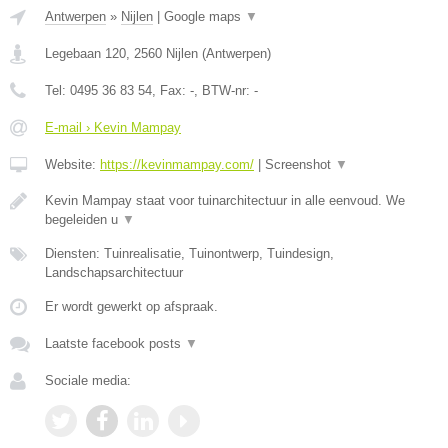
Antwerpen
»
Nijlen
|
Google maps
▼
Legebaan 120
,
2560
Nijlen
(
Antwerpen
)
Tel:
0495 36 83 54
, Fax:
-
, BTW-nr:
-
E-mail › Kevin Mampay
Website:
https://kevinmampay.com/
|
Screenshot
▼
Kevin Mampay staat voor tuinarchitectuur in alle eenvoud. We
begeleiden u
▼
Diensten: Tuinrealisatie, Tuinontwerp, Tuindesign,
Landschapsarchitectuur
Er wordt gewerkt op afspraak.
Laatste facebook posts
▼
Sociale media: