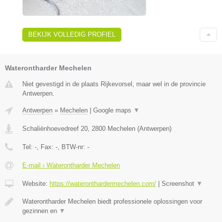
BEKIJK VOLLEDIG PROFIEL
Waterontharder Mechelen
Niet gevestigd in de plaats Rijkevorsel, maar wel in de provincie
Antwerpen.
Antwerpen
»
Mechelen
|
Google maps
▼
Schaliënhoevedreef 20
,
2800
Mechelen
(
Antwerpen
)
Tel:
-
, Fax:
-
, BTW-nr:
-
E-mail › Waterontharder Mechelen
Website:
https://wateronthardermechelen.com/
|
Screenshot
▼
Waterontharder Mechelen biedt professionele oplossingen voor
gezinnen en
▼