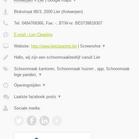
Antwerpen
»
Lier
|
Google maps
▼
Blokstraat 88/3
,
2500
Lier
(
Antwerpen
)
Tel:
0484769366
, Fax:
-
, BTW-nr:
BE0739818307
E-mail › Lier Cleaning
Website:
http://www.liercleaning.be
|
Screenshot
▼
Hallo, wij zijn een schoonmaakbedrijf vanuit Lier
Schoonmaak kantoren, Schoonmaak huizen , app, Schoonmaak
lege panden,
▼
Openingstijden
▼
Laatste facebook posts
▼
Sociale media: