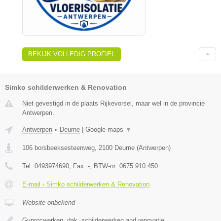
BEKIJK VOLLEDIG PROFIEL
Simko schilderwerken & Renovation
Niet gevestigd in de plaats Rijkevorsel, maar wel in de provincie
Antwerpen.
Antwerpen
»
Deurne
|
Google maps
▼
106 borsbeeksesteenweg
,
2100
Deurne
(
Antwerpen
)
Tel:
0493974690
, Fax:
-
, BTW-nr:
0675.910.450
E-mail › Simko schilderwerken & Renovation
Website onbekend
Gyprocwerken, dak, schilderwerken and renovatie