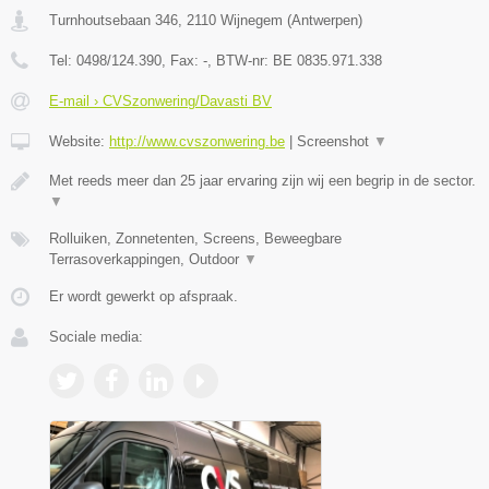
Turnhoutsebaan 346
,
2110
Wijnegem
(
Antwerpen
)
Tel:
0498/124.390
, Fax:
-
, BTW-nr:
BE 0835.971.338
E-mail › CVSzonwering/Davasti BV
Website:
http://www.cvszonwering.be
|
Screenshot
▼
Met reeds meer dan 25 jaar ervaring zijn wij een begrip in de sector.
▼
Rolluiken, Zonnetenten, Screens, Beweegbare
Terrasoverkappingen, Outdoor
▼
Er wordt gewerkt op afspraak.
Sociale media: