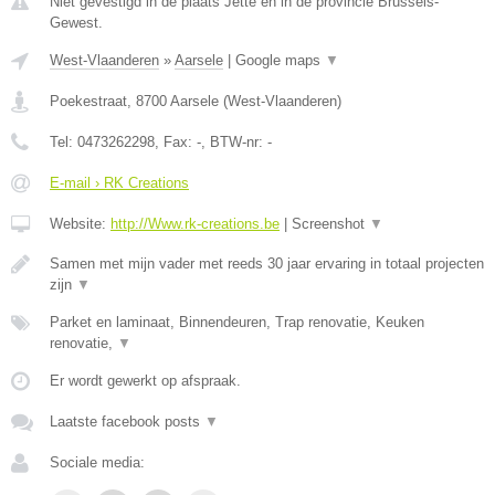
Niet gevestigd in de plaats Jette en in de provincie Brussels-
Gewest.
West-Vlaanderen
»
Aarsele
|
Google maps
▼
Poekestraat
,
8700
Aarsele
(
West-Vlaanderen
)
Tel:
0473262298
, Fax:
-
, BTW-nr:
-
E-mail › RK Creations
Website:
http://Www.rk-creations.be
|
Screenshot
▼
Samen met mijn vader met reeds 30 jaar ervaring in totaal projecten
zijn
▼
Parket en laminaat, Binnendeuren, Trap renovatie, Keuken
renovatie,
▼
Er wordt gewerkt op afspraak.
Laatste facebook posts
▼
Sociale media: