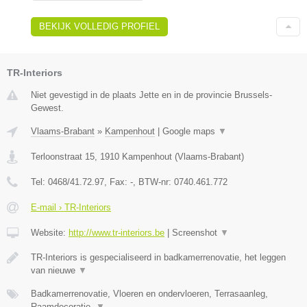
BEKIJK VOLLEDIG PROFIEL
TR-Interiors
Niet gevestigd in de plaats Jette en in de provincie Brussels-
Gewest.
Vlaams-Brabant
»
Kampenhout
|
Google maps
▼
Terloonstraat 15
,
1910
Kampenhout
(
Vlaams-Brabant
)
Tel:
0468/41.72.97
, Fax:
-
, BTW-nr:
0740.461.772
E-mail › TR-Interiors
Website:
http://www.tr-interiors.be
|
Screenshot
▼
TR-Interiors is gespecialiseerd in badkamerrenovatie, het leggen
van nieuwe
▼
Badkamerrenovatie, Vloeren en ondervloeren, Terrasaanleg,
Raamdecoratie,
▼