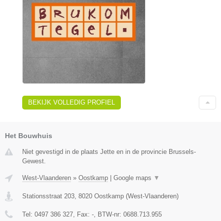
BEKIJK VOLLEDIG PROFIEL
Het Bouwhuis
Niet gevestigd in de plaats Jette en in de provincie Brussels-
Gewest.
West-Vlaanderen
»
Oostkamp
|
Google maps
▼
Stationsstraat 203
,
8020
Oostkamp
(
West-Vlaanderen
)
Tel:
0497 386 327
, Fax:
-
, BTW-nr:
0688.713.955