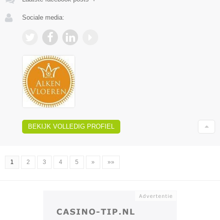
Sociale media:
BEKIJK VOLLEDIG PROFIEL
1
2
3
4
5
»
»»