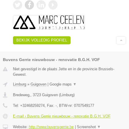
BEKIJK VOLLEDIG PROFIEL
Buvens Gerrie nieuwbouw - renovatie B.G.H. VOF
Niet gevestigd in de plaats Jette en in de provincie Brussels-
Gewest.
Limburg
»
Guigoven
|
Google maps
▼
Bredeweg,
,
3723
Guigoven
(
Limburg
)
Tel:
+32468259274
, Fax:
-
, BTW-nr:
0707549177
E-mail › Buvens Gerrie nieuwbouw - renovatie B.G.H. VOF
Website:
http://www.buvensgerrie.be
|
Screenshot
▼