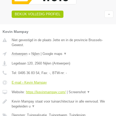
BEKIJK VOLLEDIG PROFIEL
Kevin Mampay
Niet gevestigd in de plaats Jette en in de provincie Brussels-
Gewest.
Antwerpen
»
Nijlen
|
Google maps
▼
Legebaan 120
,
2560
Nijlen
(
Antwerpen
)
Tel:
0495 36 83 54
, Fax:
-
, BTW-nr:
-
E-mail › Kevin Mampay
Website:
https://kevinmampay.com/
|
Screenshot
▼
Kevin Mampay staat voor tuinarchitectuur in alle eenvoud. We
begeleiden u
▼
Diensten: Tuinrealisatie, Tuinontwerp, Tuindesign,