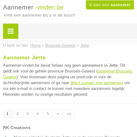
Ik ben een
aannemer
Aannemer
-vinden.be
Vind een aannemer bij u in de buurt!
U bent nu hier:
Home
»
Brussels-Gewest
»
Jette
Aannemer Jette
Aannemer-vinden.be bevat helaas nog geen
aannemers in Jette
. Dit
geldt ook voor de gehele provincie Brussels-Gewest (
aannemer Brussels-
Gewest
). Voer bovenaan deze pagina uw postcode in voor de
dichtstbijzijnde aannemers of ga naar
direct contact met aannemers
om
via één e-mail in contact te komen met meerdere aannemers tegelijk.
Hieronder worden nu overige resultaten getoond.
1
2
3
4
5
»
»»
RK Creations