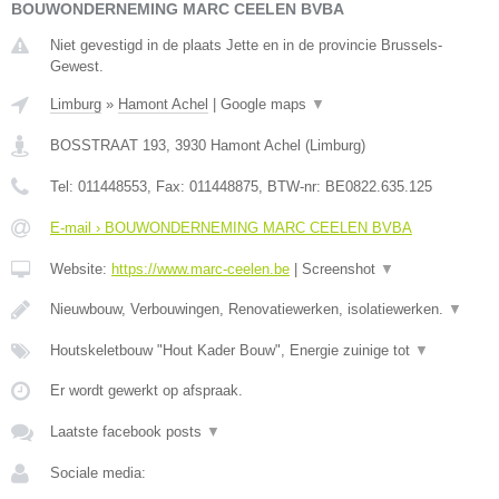
BOUWONDERNEMING MARC CEELEN BVBA
Niet gevestigd in de plaats Jette en in de provincie Brussels-
Gewest.
Limburg
»
Hamont Achel
|
Google maps
▼
BOSSTRAAT 193
,
3930
Hamont Achel
(
Limburg
)
Tel:
011448553
, Fax:
011448875
, BTW-nr:
BE0822.635.125
E-mail › BOUWONDERNEMING MARC CEELEN BVBA
Website:
https://www.marc-ceelen.be
|
Screenshot
▼
Nieuwbouw, Verbouwingen, Renovatiewerken, isolatiewerken.
▼
Houtskeletbouw "Hout Kader Bouw", Energie zuinige tot
▼
Er wordt gewerkt op afspraak.
Laatste facebook posts
▼
Sociale media: