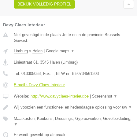
BEKIJK VOLLEDIG PROFIEL
Davy Claes Interieur
Niet gevestigd in de plaats Jette en in de provincie Brussels-
Gewest.
Limburg
»
Halen
|
Google maps
▼
Liniestraat 61
,
3545
Halen
(
Limburg
)
Tel:
013305058
, Fax:
-
, BTW-nr:
BE0734561303
E-mail › Davy Claes Interieur
Website:
http://www.davyclaes-interieur.be
|
Screenshot
▼
Wij voorzien een functioneel en hedendaagse oplossing voor uw
▼
Maatkasten, Keukens, Dressings, Gyprocwerken, Gevelbekleding,
▼
Er wordt gewerkt op afspraak.