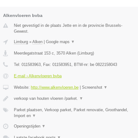
Alkenvloeren bvba
Niet gevestigd in de plaats Jette en in de provincie Brussels-
Gewest.
Limburg
»
Alken
|
Google maps
▼
Meerdegatstraat 153 c
,
3570
Alken
(
Limburg
)
Tel:
011583963
, Fax:
011583951
, BTW-nr:
be 0822158043
E-mail › Alkenvloeren bvba
Website:
http://www.alkenvloeren.be
|
Screenshot
▼
verkoop van houten vloeren /parket.
▼
Parket plaatsen, Verkoop parket, Parket renovatie, Groothandel,
Import en
▼
Openingstijden
▼
Laatste facebook posts
▼