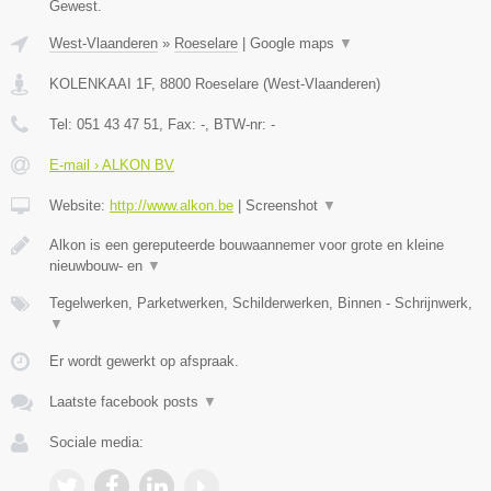
Gewest.
West-Vlaanderen
»
Roeselare
|
Google maps
▼
KOLENKAAI 1F
,
8800
Roeselare
(
West-Vlaanderen
)
Tel:
051 43 47 51
, Fax:
-
, BTW-nr:
-
E-mail › ALKON BV
Website:
http://www.alkon.be
|
Screenshot
▼
Alkon is een gereputeerde bouwaannemer voor grote en kleine
nieuwbouw- en
▼
Tegelwerken, Parketwerken, Schilderwerken, Binnen - Schrijnwerk,
▼
Er wordt gewerkt op afspraak.
Laatste facebook posts
▼
Sociale media: