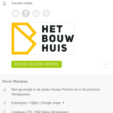
Sociale media:
BEKIJK VOLLEDIG PROFIEL
Kevin Mampay
Niet gevestigd in de plaats Aiseau Presles en in de provincie
Henegouwen.
Antwerpen
»
Nijlen
|
Google maps
▼
Legebaan 120
,
2560
Nijlen
(
Antwerpen
)