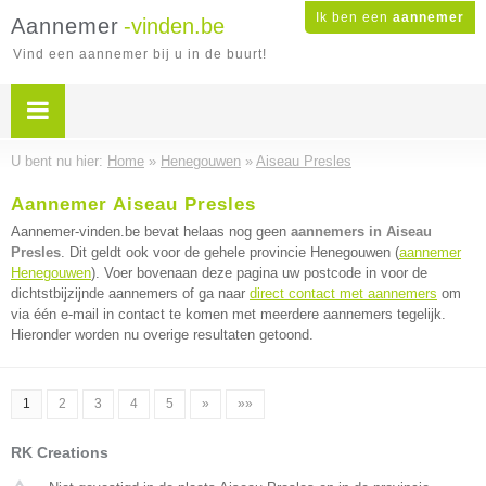
Ik ben een
aannemer
Aannemer
-vinden.be
Vind een aannemer bij u in de buurt!
U bent nu hier:
Home
»
Henegouwen
»
Aiseau Presles
Aannemer Aiseau Presles
Aannemer-vinden.be bevat helaas nog geen
aannemers in Aiseau
Presles
. Dit geldt ook voor de gehele provincie Henegouwen (
aannemer
Henegouwen
). Voer bovenaan deze pagina uw postcode in voor de
dichtstbijzijnde aannemers of ga naar
direct contact met aannemers
om
via één e-mail in contact te komen met meerdere aannemers tegelijk.
Hieronder worden nu overige resultaten getoond.
1
2
3
4
5
»
»»
RK Creations