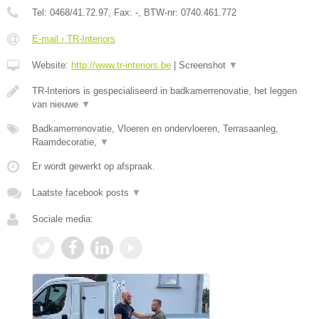
Tel:
0468/41.72.97
, Fax:
-
, BTW-nr:
0740.461.772
E-mail › TR-Interiors
Website:
http://www.tr-interiors.be
|
Screenshot
▼
TR-Interiors is gespecialiseerd in badkamerrenovatie, het leggen
van nieuwe
▼
Badkamerrenovatie, Vloeren en ondervloeren, Terrasaanleg,
Raamdecoratie,
▼
Er wordt gewerkt op afspraak.
Laatste facebook posts
▼
Sociale media: