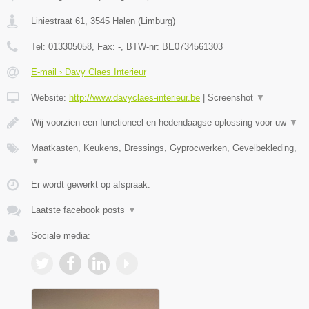
Liniestraat 61
,
3545
Halen
(
Limburg
)
Tel:
013305058
, Fax:
-
, BTW-nr:
BE0734561303
E-mail › Davy Claes Interieur
Website:
http://www.davyclaes-interieur.be
|
Screenshot
▼
Wij voorzien een functioneel en hedendaagse oplossing voor uw
▼
Maatkasten, Keukens, Dressings, Gyprocwerken, Gevelbekleding,
▼
Er wordt gewerkt op afspraak.
Laatste facebook posts
▼
Sociale media: