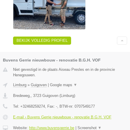
BEKIJK VOLLEDIG PROFIEL
Buvens Gerrie nieuwbouw - renovatie B.G.H. VOF
Niet gevestigd in de plaats Aiseau Presles en in de provincie
Henegouwen.
Limburg
»
Guigoven
|
Google maps
▼
Bredeweg,
,
3723
Guigoven
(
Limburg
)
Tel:
+32468259274
, Fax:
-
, BTW-nr:
0707549177
E-mail › Buvens Gerrie nieuwbouw - renovatie B.G.H. VOF
Website:
http://www.buvensgerrie.be
|
Screenshot
▼