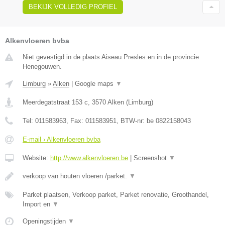
BEKIJK VOLLEDIG PROFIEL
Alkenvloeren bvba
Niet gevestigd in de plaats Aiseau Presles en in de provincie
Henegouwen.
Limburg
»
Alken
|
Google maps
▼
Meerdegatstraat 153 c
,
3570
Alken
(
Limburg
)
Tel:
011583963
, Fax:
011583951
, BTW-nr:
be 0822158043
E-mail › Alkenvloeren bvba
Website:
http://www.alkenvloeren.be
|
Screenshot
▼
verkoop van houten vloeren /parket.
▼
Parket plaatsen, Verkoop parket, Parket renovatie, Groothandel,
Import en
▼
Openingstijden
▼