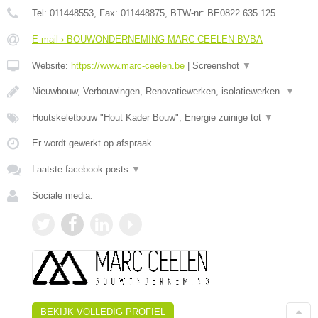
Tel:
011448553
, Fax:
011448875
, BTW-nr:
BE0822.635.125
E-mail › BOUWONDERNEMING MARC CEELEN BVBA
Website:
https://www.marc-ceelen.be
|
Screenshot
▼
Nieuwbouw, Verbouwingen, Renovatiewerken, isolatiewerken.
▼
Houtskeletbouw "Hout Kader Bouw", Energie zuinige tot
▼
Er wordt gewerkt op afspraak.
Laatste facebook posts
▼
Sociale media:
BEKIJK VOLLEDIG PROFIEL