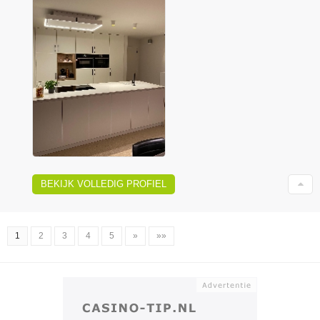
BEKIJK VOLLEDIG PROFIEL
1
2
3
4
5
»
»»