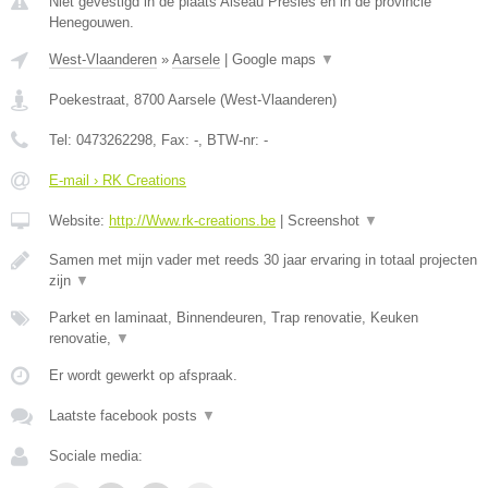
Niet gevestigd in de plaats Aiseau Presles en in de provincie
Henegouwen.
West-Vlaanderen
»
Aarsele
|
Google maps
▼
Poekestraat
,
8700
Aarsele
(
West-Vlaanderen
)
Tel:
0473262298
, Fax:
-
, BTW-nr:
-
E-mail › RK Creations
Website:
http://Www.rk-creations.be
|
Screenshot
▼
Samen met mijn vader met reeds 30 jaar ervaring in totaal projecten
zijn
▼
Parket en laminaat, Binnendeuren, Trap renovatie, Keuken
renovatie,
▼
Er wordt gewerkt op afspraak.
Laatste facebook posts
▼
Sociale media: