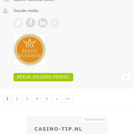
Sociale media:
BEKIJK VOLLEDIG PROFIEL
1
2
3
4
5
»
»»