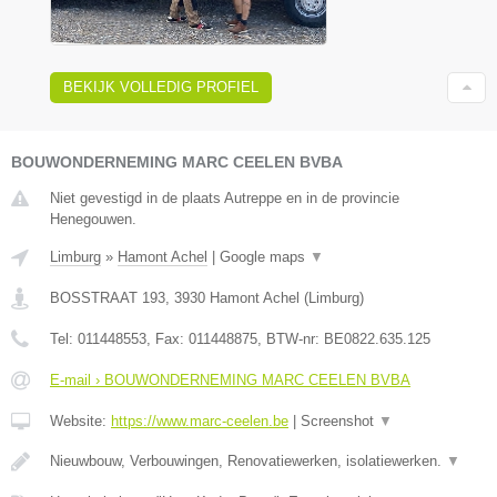
BEKIJK VOLLEDIG PROFIEL
BOUWONDERNEMING MARC CEELEN BVBA
Niet gevestigd in de plaats Autreppe en in de provincie
Henegouwen.
Limburg
»
Hamont Achel
|
Google maps
▼
BOSSTRAAT 193
,
3930
Hamont Achel
(
Limburg
)
Tel:
011448553
, Fax:
011448875
, BTW-nr:
BE0822.635.125
E-mail › BOUWONDERNEMING MARC CEELEN BVBA
Website:
https://www.marc-ceelen.be
|
Screenshot
▼
Nieuwbouw, Verbouwingen, Renovatiewerken, isolatiewerken.
▼