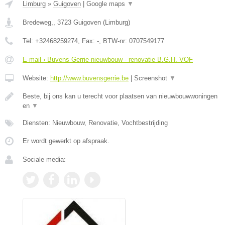
Limburg
»
Guigoven
|
Google maps
▼
Bredeweg,
,
3723
Guigoven
(
Limburg
)
Tel:
+32468259274
, Fax:
-
, BTW-nr:
0707549177
E-mail › Buvens Gerrie nieuwbouw - renovatie B.G.H. VOF
Website:
http://www.buvensgerrie.be
|
Screenshot
▼
Beste, bij ons kan u terecht voor plaatsen van nieuwbouwwoningen
en
▼
Diensten: Nieuwbouw, Renovatie, Vochtbestrijding
Er wordt gewerkt op afspraak.
Sociale media: