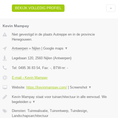
BEKIJK VOLLEDIG PROFIEL
Kevin Mampay
Niet gevestigd in de plaats Autreppe en in de provincie
Henegouwen.
Antwerpen
»
Nijlen
|
Google maps
▼
Legebaan 120
,
2560
Nijlen
(
Antwerpen
)
Tel:
0495 36 83 54
, Fax:
-
, BTW-nr:
-
E-mail › Kevin Mampay
Website:
https://kevinmampay.com/
|
Screenshot
▼
Kevin Mampay staat voor tuinarchitectuur in alle eenvoud. We
begeleiden u
▼
Diensten: Tuinrealisatie, Tuinontwerp, Tuindesign,
Landschapsarchitectuur