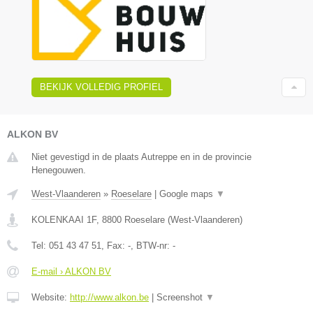
BEKIJK VOLLEDIG PROFIEL
ALKON BV
Niet gevestigd in de plaats Autreppe en in de provincie
Henegouwen.
West-Vlaanderen
»
Roeselare
|
Google maps
▼
KOLENKAAI 1F
,
8800
Roeselare
(
West-Vlaanderen
)
Tel:
051 43 47 51
, Fax:
-
, BTW-nr:
-
E-mail › ALKON BV
Website:
http://www.alkon.be
|
Screenshot
▼