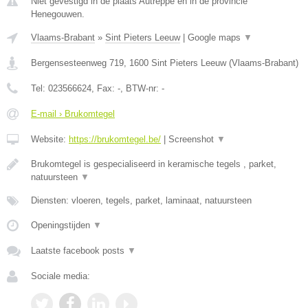
Niet gevestigd in de plaats Autreppe en in de provincie
Henegouwen.
Vlaams-Brabant
»
Sint Pieters Leeuw
|
Google maps
▼
Bergensesteenweg 719
,
1600
Sint Pieters Leeuw
(
Vlaams-Brabant
)
Tel:
023566624
, Fax:
-
, BTW-nr:
-
E-mail › Brukomtegel
Website:
https://brukomtegel.be/
|
Screenshot
▼
Brukomtegel is gespecialiseerd in keramische tegels , parket,
natuursteen
▼
Diensten: vloeren, tegels, parket, laminaat, natuursteen
Openingstijden
▼
Laatste facebook posts
▼
Sociale media: