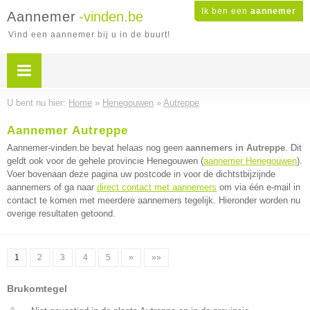
Ik ben een
aannemer
Aannemer
-vinden.be
Vind een aannemer bij u in de buurt!
U bent nu hier:
Home
»
Henegouwen
»
Autreppe
Aannemer Autreppe
Aannemer-vinden.be bevat helaas nog geen
aannemers in Autreppe
. Dit
geldt ook voor de gehele provincie Henegouwen (
aannemer Henegouwen
).
Voer bovenaan deze pagina uw postcode in voor de dichtstbijzijnde
aannemers of ga naar
direct contact met aannemers
om via één e-mail in
contact te komen met meerdere aannemers tegelijk. Hieronder worden nu
overige resultaten getoond.
1
2
3
4
5
»
»»
Brukomtegel