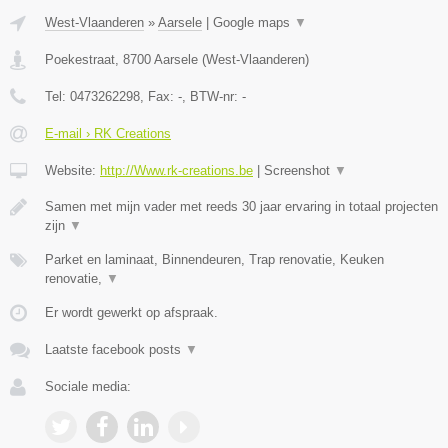
West-Vlaanderen
»
Aarsele
|
Google maps
▼
Poekestraat
,
8700
Aarsele
(
West-Vlaanderen
)
Tel:
0473262298
, Fax:
-
, BTW-nr:
-
E-mail › RK Creations
Website:
http://Www.rk-creations.be
|
Screenshot
▼
Samen met mijn vader met reeds 30 jaar ervaring in totaal projecten
zijn
▼
Parket en laminaat, Binnendeuren, Trap renovatie, Keuken
renovatie,
▼
Er wordt gewerkt op afspraak.
Laatste facebook posts
▼
Sociale media: