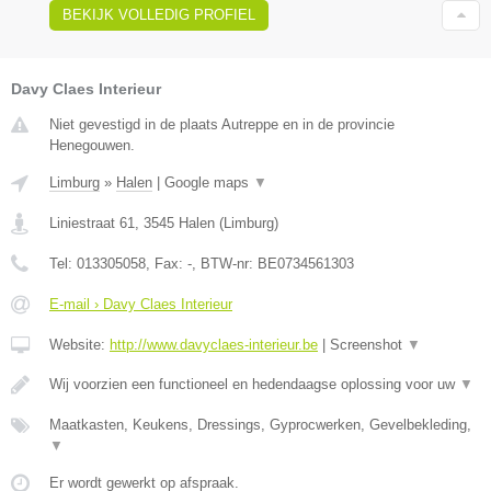
BEKIJK VOLLEDIG PROFIEL
Davy Claes Interieur
Niet gevestigd in de plaats Autreppe en in de provincie
Henegouwen.
Limburg
»
Halen
|
Google maps
▼
Liniestraat 61
,
3545
Halen
(
Limburg
)
Tel:
013305058
, Fax:
-
, BTW-nr:
BE0734561303
E-mail › Davy Claes Interieur
Website:
http://www.davyclaes-interieur.be
|
Screenshot
▼
Wij voorzien een functioneel en hedendaagse oplossing voor uw
▼
Maatkasten, Keukens, Dressings, Gyprocwerken, Gevelbekleding,
▼
Er wordt gewerkt op afspraak.