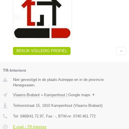
BEKIJK VOLLEDIG PROFIEL
TR-Interiors
Niet gevestigd in de plaats Autreppe en in de provincie
Henegouwen.
Vlaams-Brabant
»
Kampenhout
|
Google maps
▼
Terloonstraat 15
,
1910
Kampenhout
(
Vlaams-Brabant
)
Tel:
0468/41.72.97
, Fax:
-
, BTW-nr:
0740.461.772
E-mail › TR-Interiors