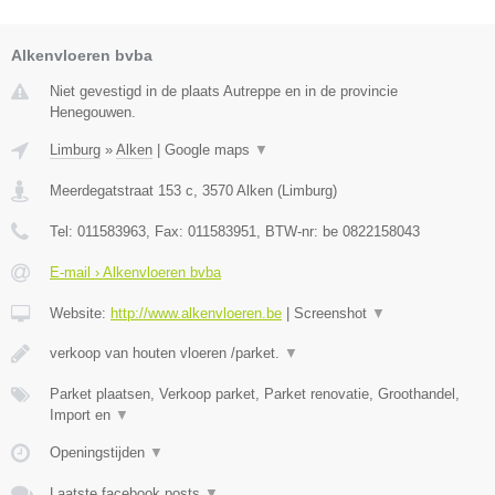
Alkenvloeren bvba
Niet gevestigd in de plaats Autreppe en in de provincie
Henegouwen.
Limburg
»
Alken
|
Google maps
▼
Meerdegatstraat 153 c
,
3570
Alken
(
Limburg
)
Tel:
011583963
, Fax:
011583951
, BTW-nr:
be 0822158043
E-mail › Alkenvloeren bvba
Website:
http://www.alkenvloeren.be
|
Screenshot
▼
verkoop van houten vloeren /parket.
▼
Parket plaatsen, Verkoop parket, Parket renovatie, Groothandel,
Import en
▼
Openingstijden
▼
Laatste facebook posts
▼