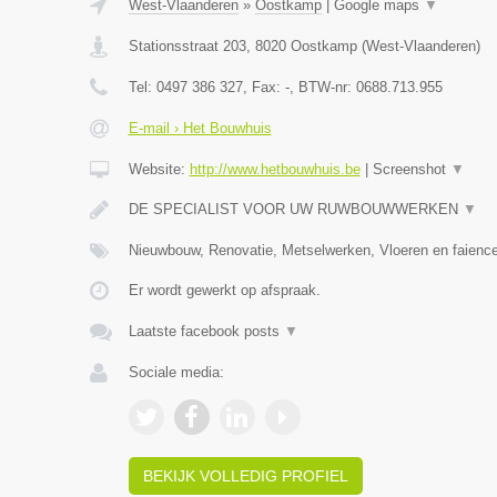
West-Vlaanderen
»
Oostkamp
|
Google maps
▼
Stationsstraat 203
,
8020
Oostkamp
(
West-Vlaanderen
)
Tel:
0497 386 327
, Fax:
-
, BTW-nr:
0688.713.955
E-mail › Het Bouwhuis
Website:
http://www.hetbouwhuis.be
|
Screenshot
▼
DE SPECIALIST VOOR UW RUWBOUWWERKEN
▼
Nieuwbouw, Renovatie, Metselwerken, Vloeren en faience
Er wordt gewerkt op afspraak.
Laatste facebook posts
▼
Sociale media:
BEKIJK VOLLEDIG PROFIEL