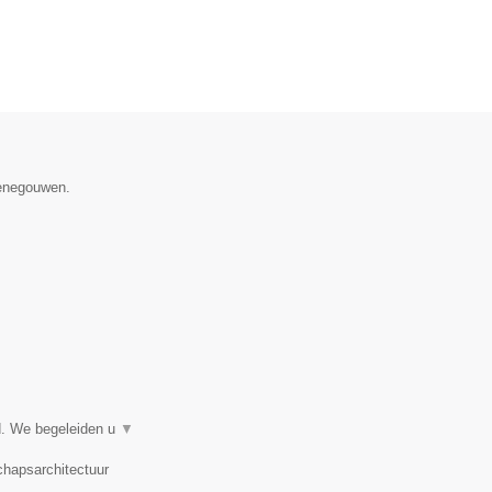
Henegouwen.
d. We begeleiden u
▼
chapsarchitectuur