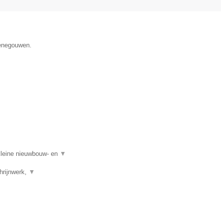
Henegouwen.
kleine nieuwbouw- en
▼
hrijnwerk,
▼