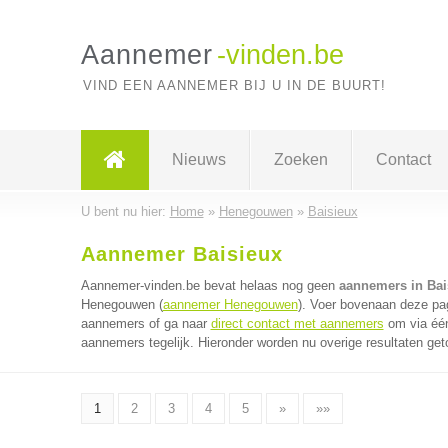
Aannemer
-vinden.be
VIND EEN AANNEMER BIJ U IN DE BUURT!
Nieuws
Zoeken
Contact
U bent nu hier:
Home
»
Henegouwen
»
Baisieux
Aannemer Baisieux
Aannemer-vinden.be bevat helaas nog geen
aannemers in Bai
Henegouwen (
aannemer Henegouwen
). Voer bovenaan deze pag
aannemers of ga naar
direct contact met aannemers
om via één
aannemers tegelijk. Hieronder worden nu overige resultaten get
1
2
3
4
5
»
»»