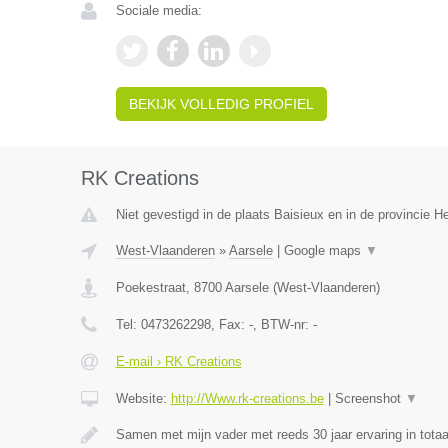
Sociale media:
BEKIJK VOLLEDIG PROFIEL
RK Creations
Niet gevestigd in de plaats Baisieux en in de provincie 
West-Vlaanderen
»
Aarsele
|
Google maps
▼
Poekestraat
,
8700
Aarsele
(
West-Vlaanderen
)
Tel:
0473262298
, Fax:
-
, BTW-nr:
-
E-mail › RK Creations
Website:
http://Www.rk-creations.be
|
Screenshot
▼
Samen met mijn vader met reeds 30 jaar ervaring in totaa