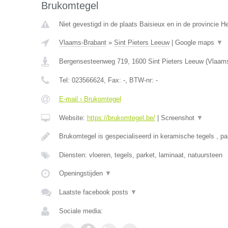
Brukomtegel
Niet gevestigd in de plaats Baisieux en in de provincie 
Vlaams-Brabant
»
Sint Pieters Leeuw
|
Google maps
▼
Bergensesteenweg 719
,
1600
Sint Pieters Leeuw
(
Vlaams
Tel:
023566624
, Fax:
-
, BTW-nr:
-
E-mail › Brukomtegel
Website:
https://brukomtegel.be/
|
Screenshot
▼
Brukomtegel is gespecialiseerd in keramische tegels , pa
Diensten: vloeren, tegels, parket, laminaat, natuursteen
Openingstijden
▼
Laatste facebook posts
▼
Sociale media: