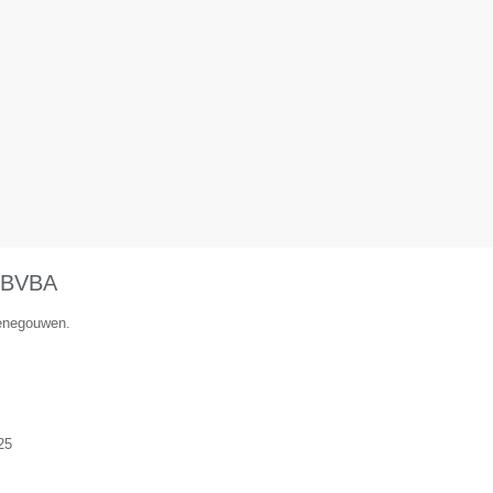
BVBA
Henegouwen.
25