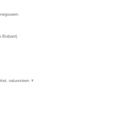
Henegouwen.
-Brabant
)
rket, natuursteen
▼