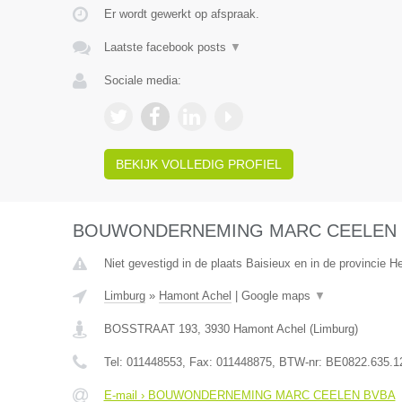
Er wordt gewerkt op afspraak.
Laatste facebook posts
▼
Sociale media:
BEKIJK VOLLEDIG PROFIEL
BOUWONDERNEMING MARC CEELEN 
Niet gevestigd in de plaats Baisieux en in de provincie 
Limburg
»
Hamont Achel
|
Google maps
▼
BOSSTRAAT 193
,
3930
Hamont Achel
(
Limburg
)
Tel:
011448553
, Fax:
011448875
, BTW-nr:
BE0822.635.1
E-mail › BOUWONDERNEMING MARC CEELEN BVBA