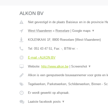
ALKON BV
Niet gevestigd in de plaats Baisieux en in de provincie 
West-Vlaanderen
»
Roeselare
|
Google maps
▼
KOLENKAAI 1F
,
8800
Roeselare
(
West-Vlaanderen
)
Tel:
051 43 47 51
, Fax:
-
, BTW-nr:
-
E-mail › ALKON BV
Website:
http://www.alkon.be
|
Screenshot
▼
Alkon is een gereputeerde bouwaannemer voor grote en 
Tegelwerken, Parketwerken, Schilderwerken, Binnen - Sc
Er wordt gewerkt op afspraak.
Laatste facebook posts
▼