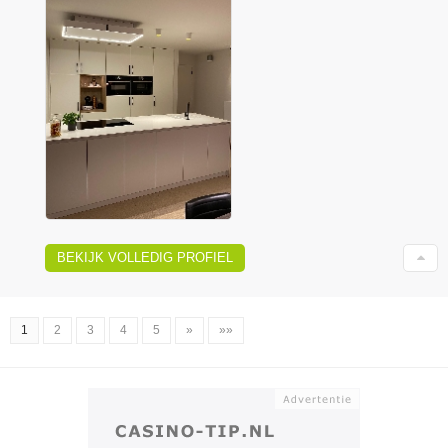
BEKIJK VOLLEDIG PROFIEL
1
2
3
4
5
»
»»