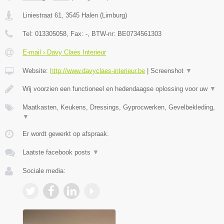
Liniestraat 61
,
3545
Halen
(
Limburg
)
Tel:
013305058
, Fax:
-
, BTW-nr:
BE0734561303
E-mail › Davy Claes Interieur
Website:
http://www.davyclaes-interieur.be
|
Screenshot
▼
Wij voorzien een functioneel en hedendaagse oplossing voor uw
▼
Maatkasten, Keukens, Dressings, Gyprocwerken, Gevelbekleding,
▼
Er wordt gewerkt op afspraak.
Laatste facebook posts
▼
Sociale media: