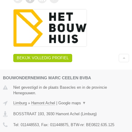
BEKIJK VOLLEDIG PROFIEL
BOUWONDERNEMING MARC CEELEN BVBA
Niet gevestigd in de plaats Basecles en in de provincie
Henegouwen.
Limburg
»
Hamont Achel
|
Google maps
▼
BOSSTRAAT 193
,
3930
Hamont Achel
(
Limburg
)
Tel:
011448553
, Fax:
011448875
, BTW-nr:
BE0822.635.125