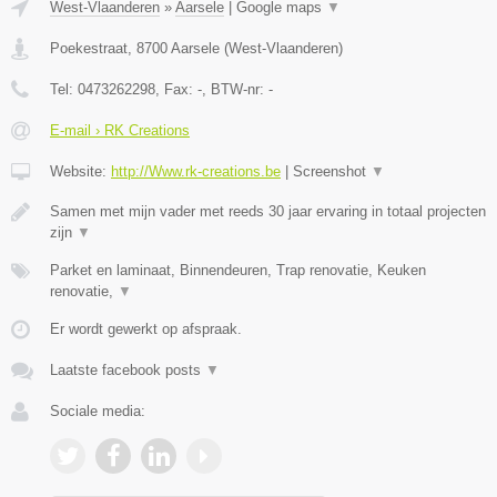
West-Vlaanderen
»
Aarsele
|
Google maps
▼
Poekestraat
,
8700
Aarsele
(
West-Vlaanderen
)
Tel:
0473262298
, Fax:
-
, BTW-nr:
-
E-mail › RK Creations
Website:
http://Www.rk-creations.be
|
Screenshot
▼
Samen met mijn vader met reeds 30 jaar ervaring in totaal projecten
zijn
▼
Parket en laminaat, Binnendeuren, Trap renovatie, Keuken
renovatie,
▼
Er wordt gewerkt op afspraak.
Laatste facebook posts
▼
Sociale media: