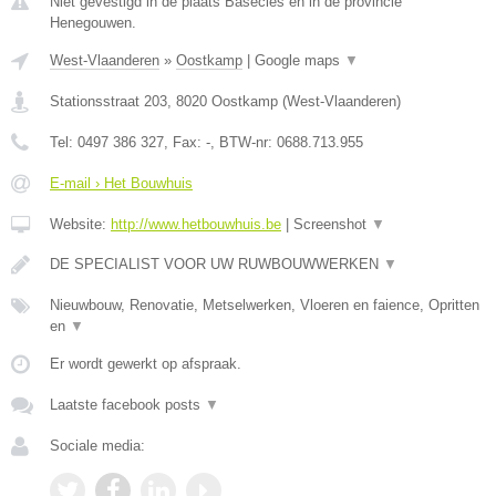
Niet gevestigd in de plaats Basecles en in de provincie
Henegouwen.
West-Vlaanderen
»
Oostkamp
|
Google maps
▼
Stationsstraat 203
,
8020
Oostkamp
(
West-Vlaanderen
)
Tel:
0497 386 327
, Fax:
-
, BTW-nr:
0688.713.955
E-mail › Het Bouwhuis
Website:
http://www.hetbouwhuis.be
|
Screenshot
▼
DE SPECIALIST VOOR UW RUWBOUWWERKEN
▼
Nieuwbouw, Renovatie, Metselwerken, Vloeren en faience, Opritten
en
▼
Er wordt gewerkt op afspraak.
Laatste facebook posts
▼
Sociale media: