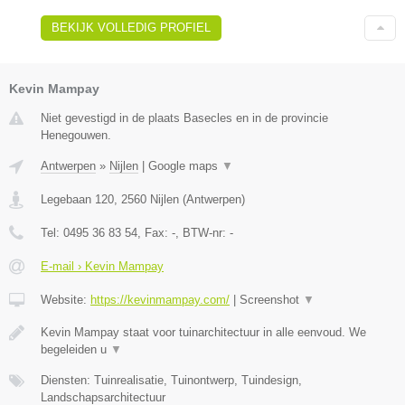
BEKIJK VOLLEDIG PROFIEL
Kevin Mampay
Niet gevestigd in de plaats Basecles en in de provincie
Henegouwen.
Antwerpen
»
Nijlen
|
Google maps
▼
Legebaan 120
,
2560
Nijlen
(
Antwerpen
)
Tel:
0495 36 83 54
, Fax:
-
, BTW-nr:
-
E-mail › Kevin Mampay
Website:
https://kevinmampay.com/
|
Screenshot
▼
Kevin Mampay staat voor tuinarchitectuur in alle eenvoud. We
begeleiden u
▼
Diensten: Tuinrealisatie, Tuinontwerp, Tuindesign,
Landschapsarchitectuur