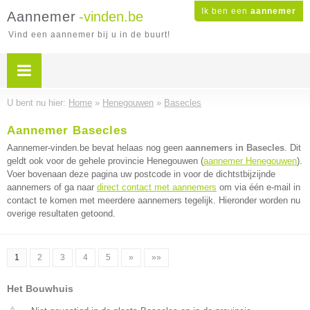
Ik ben een
aannemer
Aannemer
-vinden.be
Vind een aannemer bij u in de buurt!
U bent nu hier:
Home
»
Henegouwen
»
Basecles
Aannemer Basecles
Aannemer-vinden.be bevat helaas nog geen
aannemers in Basecles
. Dit
geldt ook voor de gehele provincie Henegouwen (
aannemer Henegouwen
).
Voer bovenaan deze pagina uw postcode in voor de dichtstbijzijnde
aannemers of ga naar
direct contact met aannemers
om via één e-mail in
contact te komen met meerdere aannemers tegelijk. Hieronder worden nu
overige resultaten getoond.
1
2
3
4
5
»
»»
Het Bouwhuis