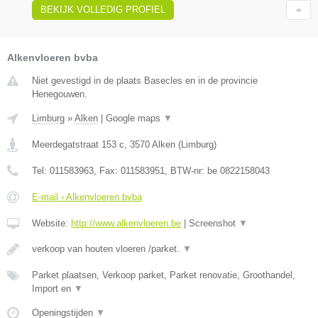
BEKIJK VOLLEDIG PROFIEL
Alkenvloeren bvba
Niet gevestigd in de plaats Basecles en in de provincie
Henegouwen.
Limburg
»
Alken
|
Google maps
▼
Meerdegatstraat 153 c
,
3570
Alken
(
Limburg
)
Tel:
011583963
, Fax:
011583951
, BTW-nr:
be 0822158043
E-mail › Alkenvloeren bvba
Website:
http://www.alkenvloeren.be
|
Screenshot
▼
verkoop van houten vloeren /parket.
▼
Parket plaatsen, Verkoop parket, Parket renovatie, Groothandel,
Import en
▼
Openingstijden
▼