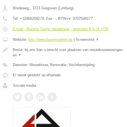
Bredeweg,
,
3723
Guigoven
(
Limburg
)
Tel:
+32468259274
, Fax:
-
, BTW-nr:
0707549177
E-mail › Buvens Gerrie nieuwbouw - renovatie B.G.H. VOF
Website:
http://www.buvensgerrie.be
|
Screenshot
▼
Beste, bij ons kan u terecht voor plaatsen van nieuwbouwwoningen
en
▼
Diensten: Nieuwbouw, Renovatie, Vochtbestrijding
Er wordt gewerkt op afspraak.
Sociale media: