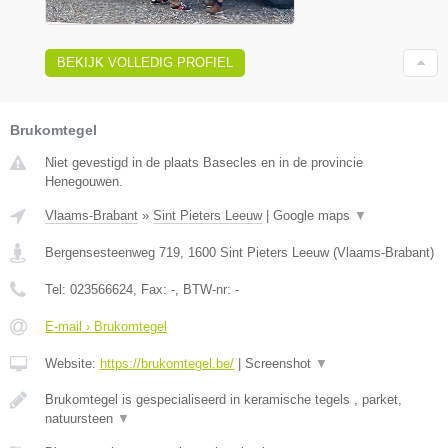
BEKIJK VOLLEDIG PROFIEL
Brukomtegel
Niet gevestigd in de plaats Basecles en in de provincie
Henegouwen.
Vlaams-Brabant
»
Sint Pieters Leeuw
|
Google maps
▼
Bergensesteenweg 719
,
1600
Sint Pieters Leeuw
(
Vlaams-Brabant
)
Tel:
023566624
, Fax:
-
, BTW-nr:
-
E-mail › Brukomtegel
Website:
https://brukomtegel.be/
|
Screenshot
▼
Brukomtegel is gespecialiseerd in keramische tegels , parket,
natuursteen
▼