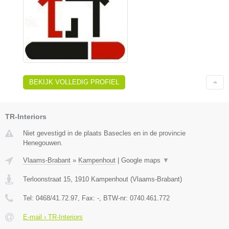
BEKIJK VOLLEDIG PROFIEL
TR-Interiors
Niet gevestigd in de plaats Basecles en in de provincie
Henegouwen.
Vlaams-Brabant
»
Kampenhout
|
Google maps
▼
Terloonstraat 15
,
1910
Kampenhout
(
Vlaams-Brabant
)
Tel:
0468/41.72.97
, Fax:
-
, BTW-nr:
0740.461.772
E-mail › TR-Interiors