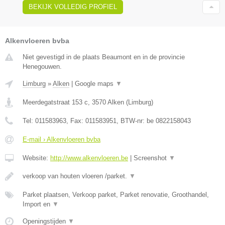
BEKIJK VOLLEDIG PROFIEL
Alkenvloeren bvba
Niet gevestigd in de plaats Beaumont en in de provincie
Henegouwen.
Limburg
»
Alken
|
Google maps
▼
Meerdegatstraat 153 c
,
3570
Alken
(
Limburg
)
Tel:
011583963
, Fax:
011583951
, BTW-nr:
be 0822158043
E-mail › Alkenvloeren bvba
Website:
http://www.alkenvloeren.be
|
Screenshot
▼
verkoop van houten vloeren /parket.
▼
Parket plaatsen, Verkoop parket, Parket renovatie, Groothandel,
Import en
▼
Openingstijden
▼