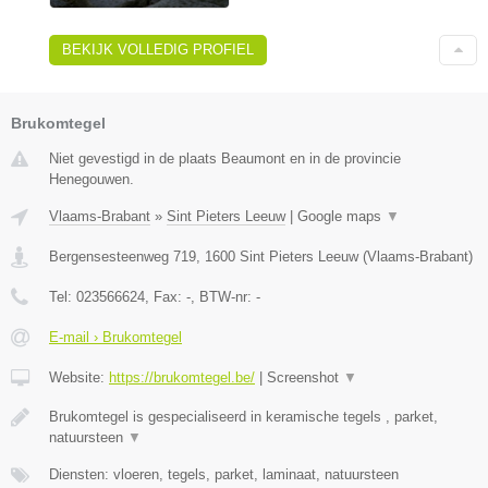
BEKIJK VOLLEDIG PROFIEL
Brukomtegel
Niet gevestigd in de plaats Beaumont en in de provincie
Henegouwen.
Vlaams-Brabant
»
Sint Pieters Leeuw
|
Google maps
▼
Bergensesteenweg 719
,
1600
Sint Pieters Leeuw
(
Vlaams-Brabant
)
Tel:
023566624
, Fax:
-
, BTW-nr:
-
E-mail › Brukomtegel
Website:
https://brukomtegel.be/
|
Screenshot
▼
Brukomtegel is gespecialiseerd in keramische tegels , parket,
natuursteen
▼
Diensten: vloeren, tegels, parket, laminaat, natuursteen