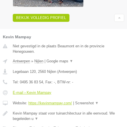
BEKIJK VOLLEDIG PROFIEL
Kevin Mampay
Niet gevestigd in de plaats Beaumont en in de provincie
Henegouwen.
Antwerpen
»
Nijlen
|
Google maps
▼
Legebaan 120
,
2560
Nijlen
(
Antwerpen
)
Tel:
0495 36 83 54
, Fax:
-
, BTW-nr:
-
E-mail › Kevin Mampay
Website:
https://kevinmampay.com/
|
Screenshot
▼
Kevin Mampay staat voor tuinarchitectuur in alle eenvoud. We
begeleiden u
▼