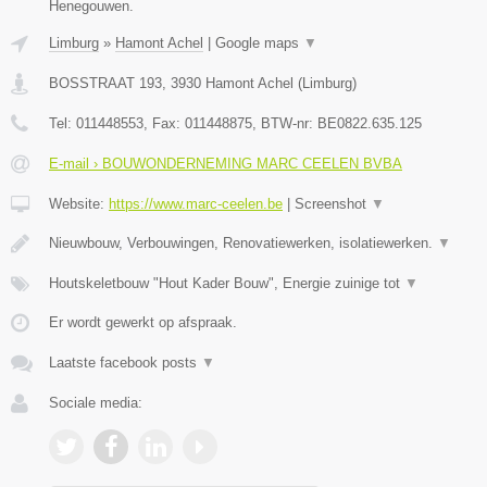
Henegouwen.
Limburg
»
Hamont Achel
|
Google maps
▼
BOSSTRAAT 193
,
3930
Hamont Achel
(
Limburg
)
Tel:
011448553
, Fax:
011448875
, BTW-nr:
BE0822.635.125
E-mail › BOUWONDERNEMING MARC CEELEN BVBA
Website:
https://www.marc-ceelen.be
|
Screenshot
▼
Nieuwbouw, Verbouwingen, Renovatiewerken, isolatiewerken.
▼
Houtskeletbouw "Hout Kader Bouw", Energie zuinige tot
▼
Er wordt gewerkt op afspraak.
Laatste facebook posts
▼
Sociale media: