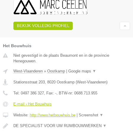
BEKIJK VOLLEDIG PROFIEL
Het Bouwhuis
Niet gevestigd in de plaats Beaumont en in de provincie
Henegouwen.
West-Vlaanderen
»
Oostkamp
|
Google maps
▼
Stationsstraat 203
,
8020
Oostkamp
(
West-Vlaanderen
)
Tel:
0497 386 327
, Fax:
-
, BTW-nr:
0688.713.955
E-mail › Het Bouwhuis
Website:
http://www.hetbouwhuis.be
|
Screenshot
▼
DE SPECIALIST VOOR UW RUWBOUWWERKEN
▼