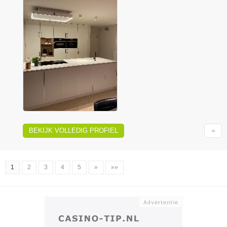
BEKIJK VOLLEDIG PROFIEL
1
2
3
4
5
»
»»