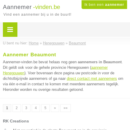
Ik ben een
aannemer
Aannemer
-vinden.be
Vind een aannemer bij u in de buurt!
U bent nu hier:
Home
»
Henegouwen
»
Beaumont
Aannemer Beaumont
Aannemer-vinden.be bevat helaas nog geen
aannemers in Beaumont
.
Dit geldt ook voor de gehele provincie Henegouwen (
aannemer
Henegouwen
). Voer bovenaan deze pagina uw postcode in voor de
dichtstbijzijnde aannemers of ga naar
direct contact met aannemers
om
via één e-mail in contact te komen met meerdere aannemers tegelijk.
Hieronder worden nu overige resultaten getoond.
1
2
3
4
5
»
»»
RK Creations