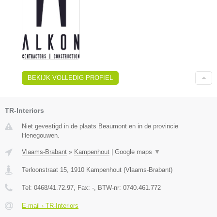
BEKIJK VOLLEDIG PROFIEL
TR-Interiors
Niet gevestigd in de plaats Beaumont en in de provincie
Henegouwen.
Vlaams-Brabant
»
Kampenhout
|
Google maps
▼
Terloonstraat 15
,
1910
Kampenhout
(
Vlaams-Brabant
)
Tel:
0468/41.72.97
, Fax:
-
, BTW-nr:
0740.461.772
E-mail › TR-Interiors