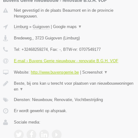
Buvens Gerrie nieuwbouw - renovatie B.G.H. VOF
Niet gevestigd in de plaats Beaumont en in de provincie
Henegouwen.
Limburg
»
Guigoven
|
Google maps
▼
Bredeweg,
,
3723
Guigoven
(
Limburg
)
Tel:
+32468259274
, Fax:
-
, BTW-nr:
0707549177
E-mail › Buvens Gerrie nieuwbouw - renovatie B.G.H. VOF
Website:
http://www.buvensgerrie.be
|
Screenshot
▼
Beste, bij ons kan u terecht voor plaatsen van nieuwbouwwoningen
en
▼
Diensten: Nieuwbouw, Renovatie, Vochtbestrijding
Er wordt gewerkt op afspraak.
Sociale media: