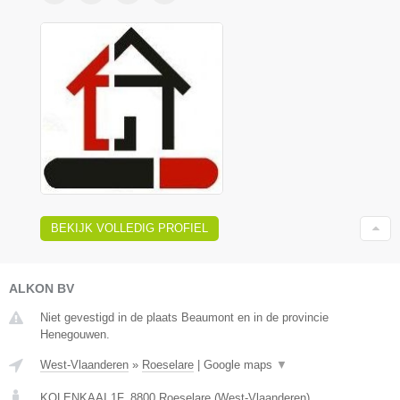
BEKIJK VOLLEDIG PROFIEL
ALKON BV
Niet gevestigd in de plaats Beaumont en in de provincie
Henegouwen.
West-Vlaanderen
»
Roeselare
|
Google maps
▼
KOLENKAAI 1F
,
8800
Roeselare
(
West-Vlaanderen
)