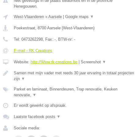
Niet gevestigd in de plaats Beaumont en in de provincie
Henegouwen.
West-Vlaanderen
»
Aarsele
|
Google maps
▼
Poekestraat
,
8700
Aarsele
(
West-Vlaanderen
)
Tel:
0473262298
, Fax:
-
, BTW-nr:
-
E-mail › RK Creations
Website:
http://Www.rk-creations.be
|
Screenshot
▼
Samen met mijn vader met reeds 30 jaar ervaring in totaal projecten
zijn
▼
Parket en laminaat, Binnendeuren, Trap renovatie, Keuken
renovatie,
▼
Er wordt gewerkt op afspraak.
Laatste facebook posts
▼
Sociale media: