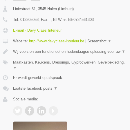
Liniestraat 61
,
3545
Halen
(
Limburg
)
Tel:
013305058
, Fax:
-
, BTW-nr:
BE0734561303
E-mail › Davy Claes Interieur
Website:
http://www.davyclaes-interieur.be
|
Screenshot
▼
Wij voorzien een functioneel en hedendaagse oplossing voor uw
▼
Maatkasten, Keukens, Dressings, Gyprocwerken, Gevelbekleding,
▼
Er wordt gewerkt op afspraak.
Laatste facebook posts
▼
Sociale media: