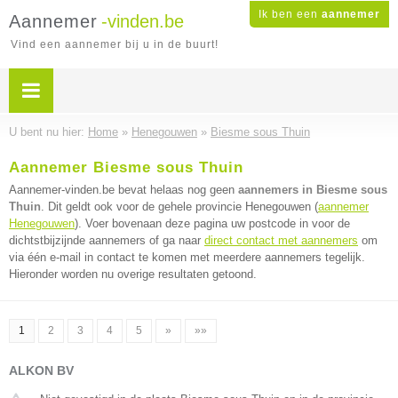
Ik ben een
aannemer
Aannemer
-vinden.be
Vind een aannemer bij u in de buurt!
U bent nu hier:
Home
»
Henegouwen
»
Biesme sous Thuin
Aannemer Biesme sous Thuin
Aannemer-vinden.be bevat helaas nog geen
aannemers in Biesme sous
Thuin
. Dit geldt ook voor de gehele provincie Henegouwen (
aannemer
Henegouwen
). Voer bovenaan deze pagina uw postcode in voor de
dichtstbijzijnde aannemers of ga naar
direct contact met aannemers
om
via één e-mail in contact te komen met meerdere aannemers tegelijk.
Hieronder worden nu overige resultaten getoond.
1
2
3
4
5
»
»»
ALKON BV