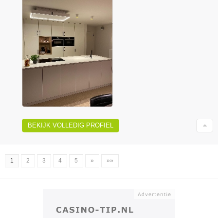
BEKIJK VOLLEDIG PROFIEL
1
2
3
4
5
»
»»