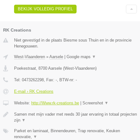
BEKIJK VOLLEDIG PROFIEL
RK Creations
Niet gevestigd in de plaats Biesme sous Thuin en in de provincie
Henegouwen.
West-Vlaanderen
»
Aarsele
|
Google maps
▼
Poekestraat
,
8700
Aarsele
(
West-Vlaanderen
)
Tel:
0473262298
, Fax:
-
, BTW-nr:
-
E-mail › RK Creations
Website:
http://Www.rk-creations.be
|
Screenshot
▼
Samen met mijn vader met reeds 30 jaar ervaring in totaal projecten
zijn
▼
Parket en laminaat, Binnendeuren, Trap renovatie, Keuken
renovatie,
▼