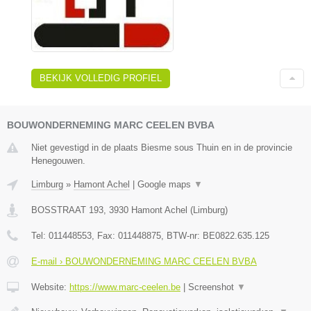
BEKIJK VOLLEDIG PROFIEL
BOUWONDERNEMING MARC CEELEN BVBA
Niet gevestigd in de plaats Biesme sous Thuin en in de provincie
Henegouwen.
Limburg
»
Hamont Achel
|
Google maps
▼
BOSSTRAAT 193
,
3930
Hamont Achel
(
Limburg
)
Tel:
011448553
, Fax:
011448875
, BTW-nr:
BE0822.635.125
E-mail › BOUWONDERNEMING MARC CEELEN BVBA
Website:
https://www.marc-ceelen.be
|
Screenshot
▼