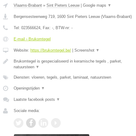
Vlaams-Brabant
»
Sint Pieters Leeuw
|
Google maps
▼
Bergensesteenweg 719
,
1600
Sint Pieters Leeuw
(
Vlaams-Brabant
)
Tel:
023566624
, Fax:
-
, BTW-nr:
-
E-mail › Brukomtegel
Website:
https://brukomtegel.be/
|
Screenshot
▼
Brukomtegel is gespecialiseerd in keramische tegels , parket,
natuursteen
▼
Diensten: vloeren, tegels, parket, laminaat, natuursteen
Openingstijden
▼
Laatste facebook posts
▼
Sociale media: