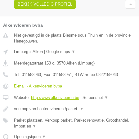
BEKIJK VOLLEDIG PROFIEL
Alkenvloeren bvba
Niet gevestigd in de plaats Biesme sous Thuin en in de provincie
Henegouwen.
Limburg
»
Alken
|
Google maps
▼
Meerdegatstraat 153 c
,
3570
Alken
(
Limburg
)
Tel:
011583963
, Fax:
011583951
, BTW-nr:
be 0822158043
E-mail › Alkenvloeren bvba
Website:
http://www.alkenvloeren.be
|
Screenshot
▼
verkoop van houten vloeren /parket.
▼
Parket plaatsen, Verkoop parket, Parket renovatie, Groothandel,
Import en
▼
Openingstijden
▼