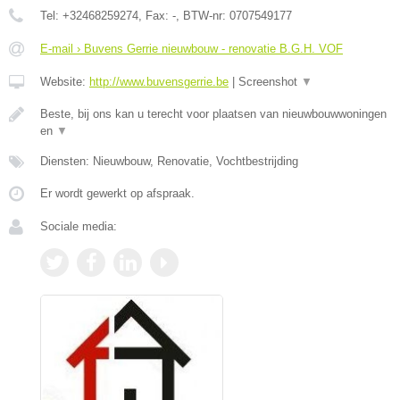
Tel:
+32468259274
, Fax:
-
, BTW-nr:
0707549177
E-mail › Buvens Gerrie nieuwbouw - renovatie B.G.H. VOF
Website:
http://www.buvensgerrie.be
|
Screenshot
▼
Beste, bij ons kan u terecht voor plaatsen van nieuwbouwwoningen
en
▼
Diensten: Nieuwbouw, Renovatie, Vochtbestrijding
Er wordt gewerkt op afspraak.
Sociale media: