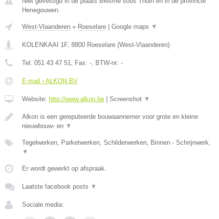
Niet gevestigd in de plaats Biesme sous Thuin en in de provincie
Henegouwen.
West-Vlaanderen
»
Roeselare
|
Google maps
▼
KOLENKAAI 1F
,
8800
Roeselare
(
West-Vlaanderen
)
Tel:
051 43 47 51
, Fax:
-
, BTW-nr:
-
E-mail › ALKON BV
Website:
http://www.alkon.be
|
Screenshot
▼
Alkon is een gereputeerde bouwaannemer voor grote en kleine
nieuwbouw- en
▼
Tegelwerken, Parketwerken, Schilderwerken, Binnen - Schrijnwerk,
▼
Er wordt gewerkt op afspraak.
Laatste facebook posts
▼
Sociale media: