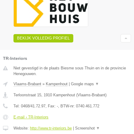
BEKIJK VOLLEDIG PROFIEL
TR-Interiors
Niet gevestigd in de plaats Biesme sous Thuin en in de provincie
Henegouwen.
Vlaams-Brabant
»
Kampenhout
|
Google maps
▼
Terloonstraat 15
,
1910
Kampenhout
(
Vlaams-Brabant
)
Tel:
0468/41.72.97
, Fax:
-
, BTW-nr:
0740.461.772
E-mail › TR-Interiors
Website:
http://www.tr-interiors.be
|
Screenshot
▼