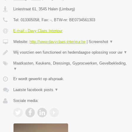
Liniestraat 61
,
3545
Halen
(
Limburg
)
Tel:
013305058
, Fax:
-
, BTW-nr:
BE0734561303
E-mail › Davy Claes Interieur
Website:
http://www.davyclaes-interieur.be
|
Screenshot
▼
Wij voorzien een functioneel en hedendaagse oplossing voor uw
▼
Maatkasten, Keukens, Dressings, Gyprocwerken, Gevelbekleding,
▼
Er wordt gewerkt op afspraak.
Laatste facebook posts
▼
Sociale media: