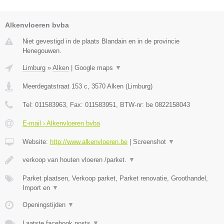
Alkenvloeren bvba
Niet gevestigd in de plaats Blandain en in de provincie
Henegouwen.
Limburg
»
Alken
|
Google maps
▼
Meerdegatstraat 153 c
,
3570
Alken
(
Limburg
)
Tel:
011583963
, Fax:
011583951
, BTW-nr:
be 0822158043
E-mail › Alkenvloeren bvba
Website:
http://www.alkenvloeren.be
|
Screenshot
▼
verkoop van houten vloeren /parket.
▼
Parket plaatsen, Verkoop parket, Parket renovatie, Groothandel,
Import en
▼
Openingstijden
▼
Laatste facebook posts
▼