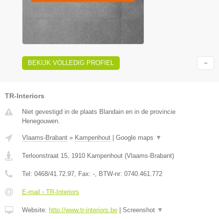
BEKIJK VOLLEDIG PROFIEL
TR-Interiors
Niet gevestigd in de plaats Blandain en in de provincie
Henegouwen.
Vlaams-Brabant
»
Kampenhout
|
Google maps
▼
Terloonstraat 15
,
1910
Kampenhout
(
Vlaams-Brabant
)
Tel:
0468/41.72.97
, Fax:
-
, BTW-nr:
0740.461.772
E-mail › TR-Interiors
Website:
http://www.tr-interiors.be
|
Screenshot
▼