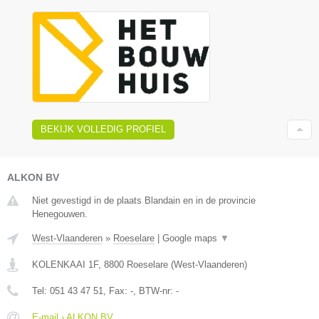
BEKIJK VOLLEDIG PROFIEL
ALKON BV
Niet gevestigd in de plaats Blandain en in de provincie
Henegouwen.
West-Vlaanderen
»
Roeselare
|
Google maps
▼
KOLENKAAI 1F
,
8800
Roeselare
(
West-Vlaanderen
)
Tel:
051 43 47 51
, Fax:
-
, BTW-nr:
-
E-mail › ALKON BV