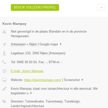
BEKIJK VOLLEDIG PROFIEL
Kevin Mampay
Niet gevestigd in de plaats Blandain en in de provincie
Henegouwen.
Antwerpen
»
Nijlen
|
Google maps
▼
Legebaan 120
,
2560
Nijlen
(
Antwerpen
)
Tel:
0495 36 83 54
, Fax:
-
, BTW-nr:
-
E-mail › Kevin Mampay
Website:
https://kevinmampay.com/
|
Screenshot
▼
Kevin Mampay staat voor tuinarchitectuur in alle eenvoud. We
begeleiden u
▼
Diensten: Tuinrealisatie, Tuinontwerp, Tuindesign,
Landschapsarchitectuur