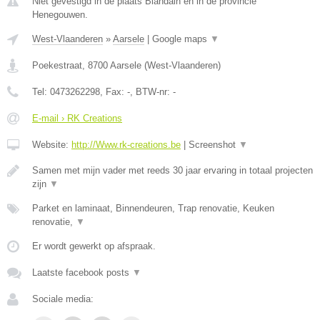
Niet gevestigd in de plaats Blandain en in de provincie
Henegouwen.
West-Vlaanderen
»
Aarsele
|
Google maps
▼
Poekestraat
,
8700
Aarsele
(
West-Vlaanderen
)
Tel:
0473262298
, Fax:
-
, BTW-nr:
-
E-mail › RK Creations
Website:
http://Www.rk-creations.be
|
Screenshot
▼
Samen met mijn vader met reeds 30 jaar ervaring in totaal projecten
zijn
▼
Parket en laminaat, Binnendeuren, Trap renovatie, Keuken
renovatie,
▼
Er wordt gewerkt op afspraak.
Laatste facebook posts
▼
Sociale media: