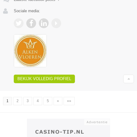
Sociale media:
BEKIJK VOLLEDIG PROFIEL
1
2
3
4
5
»
»»