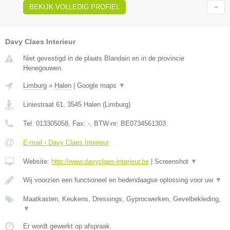
BEKIJK VOLLEDIG PROFIEL
Davy Claes Interieur
Niet gevestigd in de plaats Blandain en in de provincie
Henegouwen.
Limburg
»
Halen
|
Google maps
▼
Liniestraat 61
,
3545
Halen
(
Limburg
)
Tel:
013305058
, Fax:
-
, BTW-nr:
BE0734561303
E-mail › Davy Claes Interieur
Website:
http://www.davyclaes-interieur.be
|
Screenshot
▼
Wij voorzien een functioneel en hedendaagse oplossing voor uw
▼
Maatkasten, Keukens, Dressings, Gyprocwerken, Gevelbekleding,
▼
Er wordt gewerkt op afspraak.