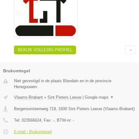
BEKIJK VOLLEDIG PROFIEL
Brukomtegel
Niet gevestigd in de plaats Blandain en in de provincie
Henegouwen.
Vlaams-Brabant
»
Sint Pieters Leeuw
|
Google maps
▼
Bergensesteenweg 719
,
1600
Sint Pieters Leeuw
(
Vlaams-Brabant
)
Tel:
023566624
, Fax:
-
, BTW-nr:
-
E-mail › Brukomtegel