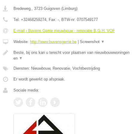
Bredeweg,
,
3723
Guigoven
(
Limburg
)
Tel:
+32468259274
, Fax:
-
, BTW-nr:
0707549177
E-mail › Buvens Gerrie nieuwbouw - renovatie B.G.H. VOF
Website:
http://www.buvensgerrie.be
|
Screenshot
▼
Beste, bij ons kan u terecht voor plaatsen van nieuwbouwwoningen
en
▼
Diensten: Nieuwbouw, Renovatie, Vochtbestrijding
Er wordt gewerkt op afspraak.
Sociale media: