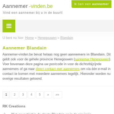
Ik ben een
aannemer
Aannemer
-vinden.be
Vind een aannemer bij u in de buurt!
U bent nu hier:
Home
»
Henegouwen
»
Blandain
Aannemer Blandain
Aannemer-vinden.be bevat helaas nog geen
aannemers in Blandain
. Dit
geldt ook voor de gehele provincie Henegouwen (
aannemer Henegouwen
).
Voer bovenaan deze pagina uw postcode in voor de dichtstbijzijnde
aannemers of ga naar
direct contact met aannemers
om via één e-mail in
contact te komen met meerdere aannemers tegelijk. Hieronder worden nu
overige resultaten getoond.
1
2
3
4
5
»
»»
RK Creations