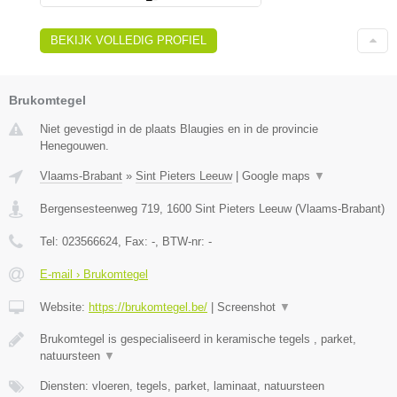
BEKIJK VOLLEDIG PROFIEL
Brukomtegel
Niet gevestigd in de plaats Blaugies en in de provincie
Henegouwen.
Vlaams-Brabant
»
Sint Pieters Leeuw
|
Google maps
▼
Bergensesteenweg 719
,
1600
Sint Pieters Leeuw
(
Vlaams-Brabant
)
Tel:
023566624
, Fax:
-
, BTW-nr:
-
E-mail › Brukomtegel
Website:
https://brukomtegel.be/
|
Screenshot
▼
Brukomtegel is gespecialiseerd in keramische tegels , parket,
natuursteen
▼
Diensten: vloeren, tegels, parket, laminaat, natuursteen