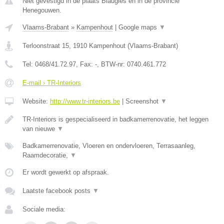
Niet gevestigd in de plaats Blaugies en in de provincie
Henegouwen.
Vlaams-Brabant
»
Kampenhout
|
Google maps
▼
Terloonstraat 15
,
1910
Kampenhout
(
Vlaams-Brabant
)
Tel:
0468/41.72.97
, Fax:
-
, BTW-nr:
0740.461.772
E-mail › TR-Interiors
Website:
http://www.tr-interiors.be
|
Screenshot
▼
TR-Interiors is gespecialiseerd in badkamerrenovatie, het leggen
van nieuwe
▼
Badkamerrenovatie, Vloeren en ondervloeren, Terrasaanleg,
Raamdecoratie,
▼
Er wordt gewerkt op afspraak.
Laatste facebook posts
▼
Sociale media: