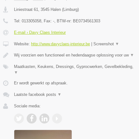
Liniestraat 61
,
3545
Halen
(
Limburg
)
Tel:
013305058
, Fax:
-
, BTW-nr:
BE0734561303
E-mail › Davy Claes Interieur
Website:
http://www.davyclaes-interieur.be
|
Screenshot
▼
Wij voorzien een functioneel en hedendaagse oplossing voor uw
▼
Maatkasten, Keukens, Dressings, Gyprocwerken, Gevelbekleding,
▼
Er wordt gewerkt op afspraak.
Laatste facebook posts
▼
Sociale media: