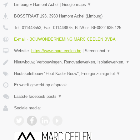
Limburg
»
Hamont Achel
|
Google maps
▼
BOSSTRAAT 193
,
3930
Hamont Achel
(
Limburg
)
Tel:
011448553
, Fax:
011448875
, BTW-nr:
BE0822.635.125
E-mail › BOUWONDERNEMING MARC CEELEN BVBA
Website:
https://www.marc-ceelen.be
|
Screenshot
▼
Nieuwbouw, Verbouwingen, Renovatiewerken, isolatiewerken.
▼
Houtskeletbouw "Hout Kader Bouw", Energie zuinige tot
▼
Er wordt gewerkt op afspraak.
Laatste facebook posts
▼
Sociale media: