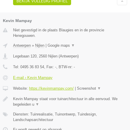
BEKIJK VOLLEDIG PROFIEL
Kevin Mampay
Niet gevestigd in de plaats Blaugies en in de provincie
Henegouwen.
Antwerpen
»
Nijlen
|
Google maps
▼
Legebaan 120
,
2560
Nijlen
(
Antwerpen
)
Tel:
0495 36 83 54
, Fax:
-
, BTW-nr:
-
E-mail › Kevin Mampay
Website:
https://kevinmampay.com/
|
Screenshot
▼
Kevin Mampay staat voor tuinarchitectuur in alle eenvoud. We
begeleiden u
▼
Diensten: Tuinrealisatie, Tuinontwerp, Tuindesign,
Landschapsarchitectuur
Er wordt gewerkt op afspraak.