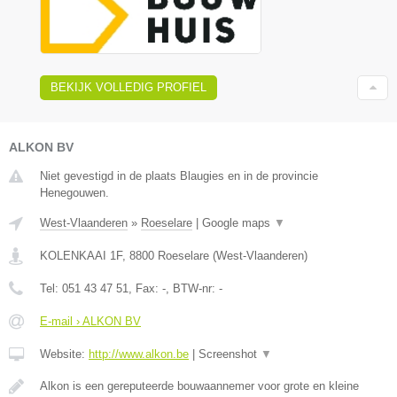
BEKIJK VOLLEDIG PROFIEL
ALKON BV
Niet gevestigd in de plaats Blaugies en in de provincie
Henegouwen.
West-Vlaanderen
»
Roeselare
|
Google maps
▼
KOLENKAAI 1F
,
8800
Roeselare
(
West-Vlaanderen
)
Tel:
051 43 47 51
, Fax:
-
, BTW-nr:
-
E-mail › ALKON BV
Website:
http://www.alkon.be
|
Screenshot
▼
Alkon is een gereputeerde bouwaannemer voor grote en kleine