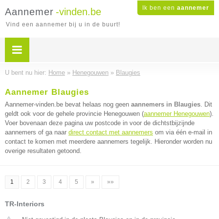
Ik ben een
aannemer
Aannemer
-vinden.be
Vind een aannemer bij u in de buurt!
U bent nu hier:
Home
»
Henegouwen
»
Blaugies
Aannemer Blaugies
Aannemer-vinden.be bevat helaas nog geen
aannemers in Blaugies
. Dit
geldt ook voor de gehele provincie Henegouwen (
aannemer Henegouwen
).
Voer bovenaan deze pagina uw postcode in voor de dichtstbijzijnde
aannemers of ga naar
direct contact met aannemers
om via één e-mail in
contact te komen met meerdere aannemers tegelijk. Hieronder worden nu
overige resultaten getoond.
1
2
3
4
5
»
»»
TR-Interiors