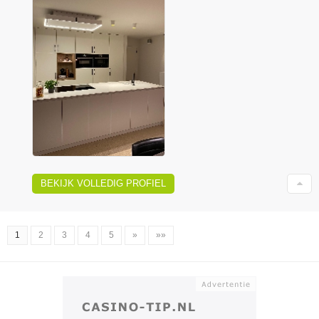
BEKIJK VOLLEDIG PROFIEL
1
2
3
4
5
»
»»