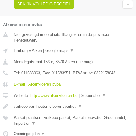
BEKIJK VOLLEDIG PROFIEL
Alkenvloeren bvba
Niet gevestigd in de plaats Blaugies en in de provincie
Henegouwen.
Limburg
»
Alken
|
Google maps
▼
Meerdegatstraat 153 c
,
3570
Alken
(
Limburg
)
Tel:
011583963
, Fax:
011583951
, BTW-nr:
be 0822158043
E-mail › Alkenvloeren bvba
Website:
http://www.alkenvloeren.be
|
Screenshot
▼
verkoop van houten vloeren /parket.
▼
Parket plaatsen, Verkoop parket, Parket renovatie, Groothandel,
Import en
▼
Openingstijden
▼