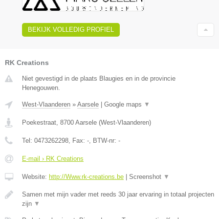
BEKIJK VOLLEDIG PROFIEL
RK Creations
Niet gevestigd in de plaats Blaugies en in de provincie
Henegouwen.
West-Vlaanderen
»
Aarsele
|
Google maps
▼
Poekestraat
,
8700
Aarsele
(
West-Vlaanderen
)
Tel:
0473262298
, Fax:
-
, BTW-nr:
-
E-mail › RK Creations
Website:
http://Www.rk-creations.be
|
Screenshot
▼
Samen met mijn vader met reeds 30 jaar ervaring in totaal projecten
zijn
▼