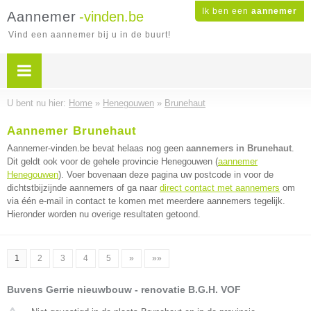
Ik ben een
aannemer
Aannemer
-vinden.be
Vind een aannemer bij u in de buurt!
U bent nu hier:
Home
»
Henegouwen
»
Brunehaut
Aannemer Brunehaut
Aannemer-vinden.be bevat helaas nog geen
aannemers in Brunehaut
.
Dit geldt ook voor de gehele provincie Henegouwen (
aannemer
Henegouwen
). Voer bovenaan deze pagina uw postcode in voor de
dichtstbijzijnde aannemers of ga naar
direct contact met aannemers
om
via één e-mail in contact te komen met meerdere aannemers tegelijk.
Hieronder worden nu overige resultaten getoond.
1
2
3
4
5
»
»»
Buvens Gerrie nieuwbouw - renovatie B.G.H. VOF