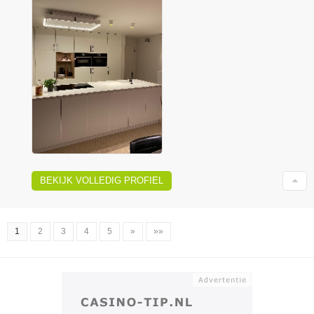
BEKIJK VOLLEDIG PROFIEL
1
2
3
4
5
»
»»