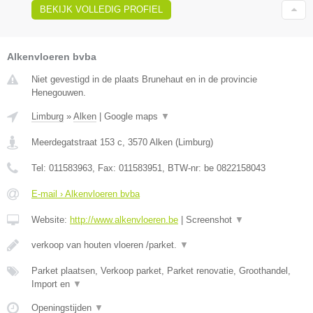
BEKIJK VOLLEDIG PROFIEL
Alkenvloeren bvba
Niet gevestigd in de plaats Brunehaut en in de provincie
Henegouwen.
Limburg
»
Alken
|
Google maps
▼
Meerdegatstraat 153 c
,
3570
Alken
(
Limburg
)
Tel:
011583963
, Fax:
011583951
, BTW-nr:
be 0822158043
E-mail › Alkenvloeren bvba
Website:
http://www.alkenvloeren.be
|
Screenshot
▼
verkoop van houten vloeren /parket.
▼
Parket plaatsen, Verkoop parket, Parket renovatie, Groothandel,
Import en
▼
Openingstijden
▼