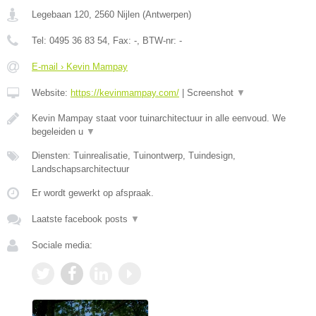
Legebaan 120
,
2560
Nijlen
(
Antwerpen
)
Tel:
0495 36 83 54
, Fax:
-
, BTW-nr:
-
E-mail › Kevin Mampay
Website:
https://kevinmampay.com/
|
Screenshot
▼
Kevin Mampay staat voor tuinarchitectuur in alle eenvoud. We
begeleiden u
▼
Diensten: Tuinrealisatie, Tuinontwerp, Tuindesign,
Landschapsarchitectuur
Er wordt gewerkt op afspraak.
Laatste facebook posts
▼
Sociale media: