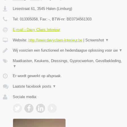
Liniestraat 61
,
3545
Halen
(
Limburg
)
Tel:
013305058
, Fax:
-
, BTW-nr:
BE0734561303
E-mail › Davy Claes Interieur
Website:
http://www.davyclaes-interieur.be
|
Screenshot
▼
Wij voorzien een functioneel en hedendaagse oplossing voor uw
▼
Maatkasten, Keukens, Dressings, Gyprocwerken, Gevelbekleding,
▼
Er wordt gewerkt op afspraak.
Laatste facebook posts
▼
Sociale media: