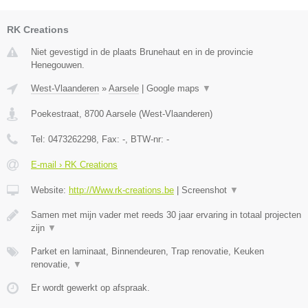
RK Creations
Niet gevestigd in de plaats Brunehaut en in de provincie
Henegouwen.
West-Vlaanderen
»
Aarsele
|
Google maps
▼
Poekestraat
,
8700
Aarsele
(
West-Vlaanderen
)
Tel:
0473262298
, Fax:
-
, BTW-nr:
-
E-mail › RK Creations
Website:
http://Www.rk-creations.be
|
Screenshot
▼
Samen met mijn vader met reeds 30 jaar ervaring in totaal projecten
zijn
▼
Parket en laminaat, Binnendeuren, Trap renovatie, Keuken
renovatie,
▼
Er wordt gewerkt op afspraak.