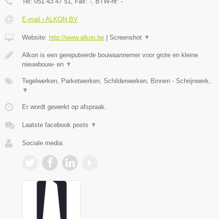
Tel:
051 43 47 51
, Fax:
-
, BTW-nr:
-
E-mail › ALKON BV
Website:
http://www.alkon.be
|
Screenshot
▼
Alkon is een gereputeerde bouwaannemer voor grote en kleine
nieuwbouw- en
▼
Tegelwerken, Parketwerken, Schilderwerken, Binnen - Schrijnwerk,
▼
Er wordt gewerkt op afspraak.
Laatste facebook posts
▼
Sociale media: