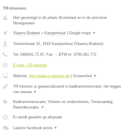
TR-Interiors
Niet gevestigd in de plaats Brunehaut en in de provincie
Henegouwen.
Vlaams-Brabant
»
Kampenhout
|
Google maps
▼
Terloonstraat 15
,
1910
Kampenhout
(
Vlaams-Brabant
)
Tel:
0468/41.72.97
, Fax:
-
, BTW-nr:
0740.461.772
E-mail › TR-Interiors
Website:
http://www.tr-interiors.be
|
Screenshot
▼
TR-Interiors is gespecialiseerd in badkamerrenovatie, het leggen
van nieuwe
▼
Badkamerrenovatie, Vloeren en ondervloeren, Terrasaanleg,
Raamdecoratie,
▼
Er wordt gewerkt op afspraak.
Laatste facebook posts
▼