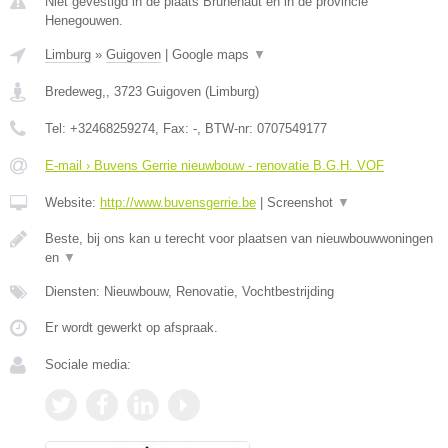
Niet gevestigd in de plaats Brunehaut en in de provincie
Henegouwen.
Limburg
»
Guigoven
|
Google maps
▼
Bredeweg,
,
3723
Guigoven
(
Limburg
)
Tel:
+32468259274
, Fax:
-
, BTW-nr:
0707549177
E-mail › Buvens Gerrie nieuwbouw - renovatie B.G.H. VOF
Website:
http://www.buvensgerrie.be
|
Screenshot
▼
Beste, bij ons kan u terecht voor plaatsen van nieuwbouwwoningen
en
▼
Diensten: Nieuwbouw, Renovatie, Vochtbestrijding
Er wordt gewerkt op afspraak.
Sociale media: