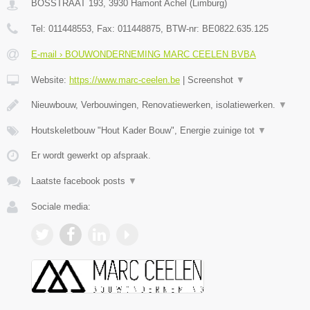
BOSSTRAAT 193
,
3930
Hamont Achel
(
Limburg
)
Tel:
011448553
, Fax:
011448875
, BTW-nr:
BE0822.635.125
E-mail › BOUWONDERNEMING MARC CEELEN BVBA
Website:
https://www.marc-ceelen.be
|
Screenshot
▼
Nieuwbouw, Verbouwingen, Renovatiewerken, isolatiewerken.
▼
Houtskeletbouw "Hout Kader Bouw", Energie zuinige tot
▼
Er wordt gewerkt op afspraak.
Laatste facebook posts
▼
Sociale media: