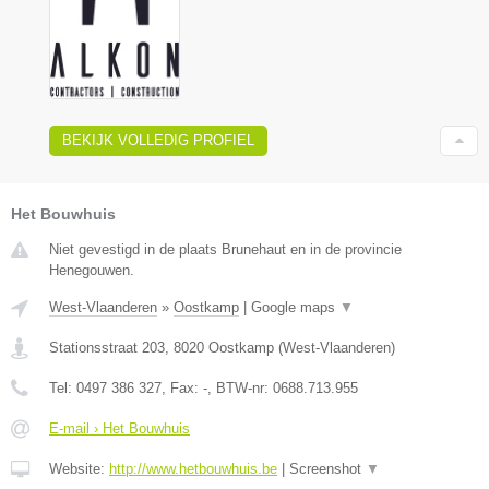
BEKIJK VOLLEDIG PROFIEL
Het Bouwhuis
Niet gevestigd in de plaats Brunehaut en in de provincie
Henegouwen.
West-Vlaanderen
»
Oostkamp
|
Google maps
▼
Stationsstraat 203
,
8020
Oostkamp
(
West-Vlaanderen
)
Tel:
0497 386 327
, Fax:
-
, BTW-nr:
0688.713.955
E-mail › Het Bouwhuis
Website:
http://www.hetbouwhuis.be
|
Screenshot
▼