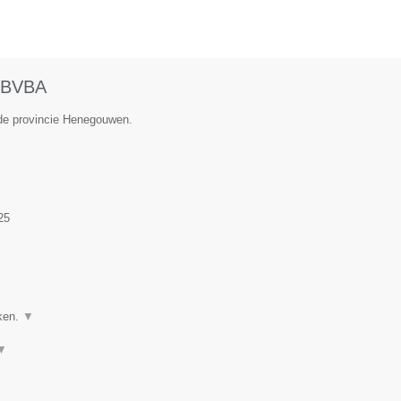
BVBA
 de provincie Henegouwen.
25
ken.
▼
▼