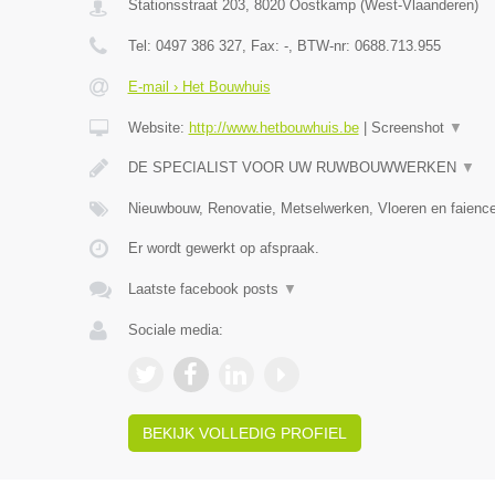
Stationsstraat 203
,
8020
Oostkamp
(
West-Vlaanderen
)
Tel:
0497 386 327
, Fax:
-
, BTW-nr:
0688.713.955
E-mail › Het Bouwhuis
Website:
http://www.hetbouwhuis.be
|
Screenshot
▼
DE SPECIALIST VOOR UW RUWBOUWWERKEN
▼
Nieuwbouw, Renovatie, Metselwerken, Vloeren en faience
Er wordt gewerkt op afspraak.
Laatste facebook posts
▼
Sociale media:
BEKIJK VOLLEDIG PROFIEL