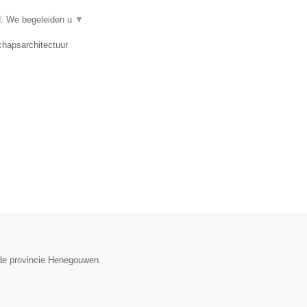
d. We begeleiden u
▼
chapsarchitectuur
 de provincie Henegouwen.