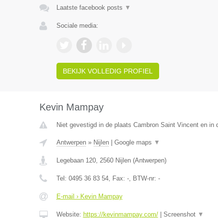
Laatste facebook posts
▼
Sociale media:
BEKIJK VOLLEDIG PROFIEL
Kevin Mampay
Niet gevestigd in de plaats Cambron Saint Vincent en in
Antwerpen
»
Nijlen
|
Google maps
▼
Legebaan 120
,
2560
Nijlen
(
Antwerpen
)
Tel:
0495 36 83 54
, Fax:
-
, BTW-nr:
-
E-mail › Kevin Mampay
Website:
https://kevinmampay.com/
|
Screenshot
▼