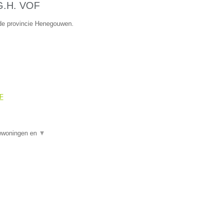
.G.H. VOF
 de provincie Henegouwen.
OF
uwwoningen en
▼