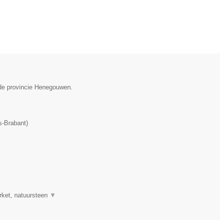
 de provincie Henegouwen.
-Brabant
)
rket, natuursteen
▼