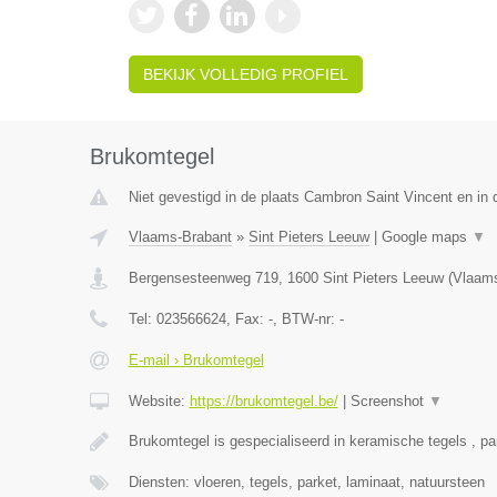
BEKIJK VOLLEDIG PROFIEL
Brukomtegel
Niet gevestigd in de plaats Cambron Saint Vincent en in
Vlaams-Brabant
»
Sint Pieters Leeuw
|
Google maps
▼
Bergensesteenweg 719
,
1600
Sint Pieters Leeuw
(
Vlaams
Tel:
023566624
, Fax:
-
, BTW-nr:
-
E-mail › Brukomtegel
Website:
https://brukomtegel.be/
|
Screenshot
▼
Brukomtegel is gespecialiseerd in keramische tegels , pa
Diensten: vloeren, tegels, parket, laminaat, natuursteen