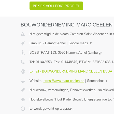
BEKIJK VOLLEDIG PROFIEL
BOUWONDERNEMING MARC CEELEN 
Niet gevestigd in de plaats Cambron Saint Vincent en in
Limburg
»
Hamont Achel
|
Google maps
▼
BOSSTRAAT 193
,
3930
Hamont Achel
(
Limburg
)
Tel:
011448553
, Fax:
011448875
, BTW-nr:
BE0822.635.1
E-mail › BOUWONDERNEMING MARC CEELEN BVBA
Website:
https://www.marc-ceelen.be
|
Screenshot
▼
Nieuwbouw, Verbouwingen, Renovatiewerken, isolatiewer
Houtskeletbouw "Hout Kader Bouw", Energie zuinige tot
Er wordt gewerkt op afspraak.