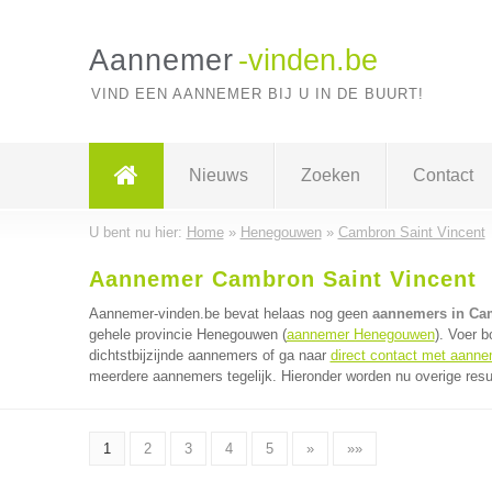
Aannemer
-vinden.be
VIND EEN AANNEMER BIJ U IN DE BUURT!
Nieuws
Zoeken
Contact
U bent nu hier:
Home
»
Henegouwen
»
Cambron Saint Vincent
Aannemer Cambron Saint Vincent
Aannemer-vinden.be bevat helaas nog geen
aannemers in Cam
gehele provincie Henegouwen (
aannemer Henegouwen
). Voer 
dichtstbijzijnde aannemers of ga naar
direct contact met aann
meerdere aannemers tegelijk. Hieronder worden nu overige resu
1
2
3
4
5
»
»»