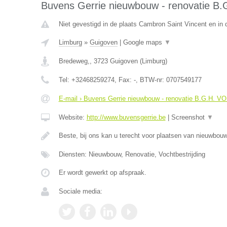
Buvens Gerrie nieuwbouw - renovatie B
Niet gevestigd in de plaats Cambron Saint Vincent en in
Limburg
»
Guigoven
|
Google maps
▼
Bredeweg,
,
3723
Guigoven
(
Limburg
)
Tel:
+32468259274
, Fax:
-
, BTW-nr:
0707549177
E-mail › Buvens Gerrie nieuwbouw - renovatie B.G.H. V
Website:
http://www.buvensgerrie.be
|
Screenshot
▼
Beste, bij ons kan u terecht voor plaatsen van nieuwbo
Diensten: Nieuwbouw, Renovatie, Vochtbestrijding
Er wordt gewerkt op afspraak.
Sociale media: