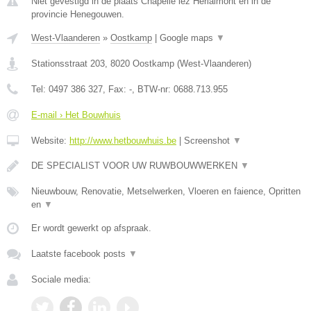
Niet gevestigd in de plaats Chapelle lez Herlaimont en in de
provincie Henegouwen.
West-Vlaanderen
»
Oostkamp
|
Google maps
▼
Stationsstraat 203
,
8020
Oostkamp
(
West-Vlaanderen
)
Tel:
0497 386 327
, Fax:
-
, BTW-nr:
0688.713.955
E-mail › Het Bouwhuis
Website:
http://www.hetbouwhuis.be
|
Screenshot
▼
DE SPECIALIST VOOR UW RUWBOUWWERKEN
▼
Nieuwbouw, Renovatie, Metselwerken, Vloeren en faience, Opritten
en
▼
Er wordt gewerkt op afspraak.
Laatste facebook posts
▼
Sociale media: