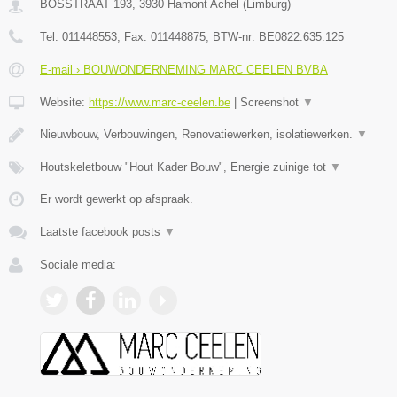
BOSSTRAAT 193
,
3930
Hamont Achel
(
Limburg
)
Tel:
011448553
, Fax:
011448875
, BTW-nr:
BE0822.635.125
E-mail › BOUWONDERNEMING MARC CEELEN BVBA
Website:
https://www.marc-ceelen.be
|
Screenshot
▼
Nieuwbouw, Verbouwingen, Renovatiewerken, isolatiewerken.
▼
Houtskeletbouw "Hout Kader Bouw", Energie zuinige tot
▼
Er wordt gewerkt op afspraak.
Laatste facebook posts
▼
Sociale media: