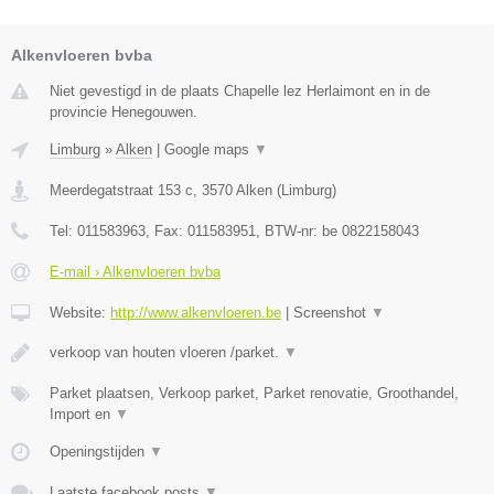
Alkenvloeren bvba
Niet gevestigd in de plaats Chapelle lez Herlaimont en in de
provincie Henegouwen.
Limburg
»
Alken
|
Google maps
▼
Meerdegatstraat 153 c
,
3570
Alken
(
Limburg
)
Tel:
011583963
, Fax:
011583951
, BTW-nr:
be 0822158043
E-mail › Alkenvloeren bvba
Website:
http://www.alkenvloeren.be
|
Screenshot
▼
verkoop van houten vloeren /parket.
▼
Parket plaatsen, Verkoop parket, Parket renovatie, Groothandel,
Import en
▼
Openingstijden
▼
Laatste facebook posts
▼