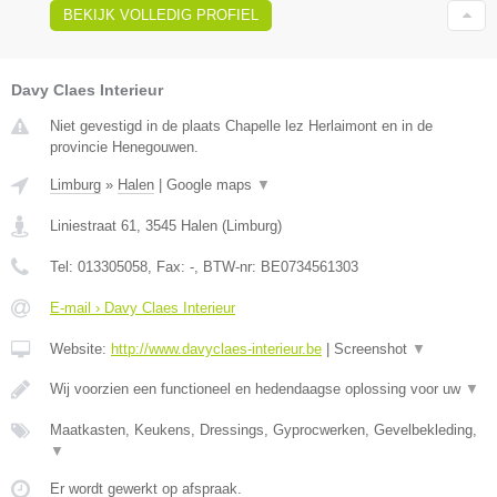
BEKIJK VOLLEDIG PROFIEL
Davy Claes Interieur
Niet gevestigd in de plaats Chapelle lez Herlaimont en in de
provincie Henegouwen.
Limburg
»
Halen
|
Google maps
▼
Liniestraat 61
,
3545
Halen
(
Limburg
)
Tel:
013305058
, Fax:
-
, BTW-nr:
BE0734561303
E-mail › Davy Claes Interieur
Website:
http://www.davyclaes-interieur.be
|
Screenshot
▼
Wij voorzien een functioneel en hedendaagse oplossing voor uw
▼
Maatkasten, Keukens, Dressings, Gyprocwerken, Gevelbekleding,
▼
Er wordt gewerkt op afspraak.