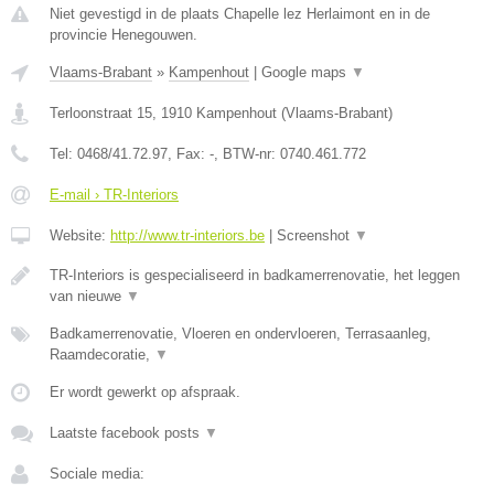
Niet gevestigd in de plaats Chapelle lez Herlaimont en in de
provincie Henegouwen.
Vlaams-Brabant
»
Kampenhout
|
Google maps
▼
Terloonstraat 15
,
1910
Kampenhout
(
Vlaams-Brabant
)
Tel:
0468/41.72.97
, Fax:
-
, BTW-nr:
0740.461.772
E-mail › TR-Interiors
Website:
http://www.tr-interiors.be
|
Screenshot
▼
TR-Interiors is gespecialiseerd in badkamerrenovatie, het leggen
van nieuwe
▼
Badkamerrenovatie, Vloeren en ondervloeren, Terrasaanleg,
Raamdecoratie,
▼
Er wordt gewerkt op afspraak.
Laatste facebook posts
▼
Sociale media: