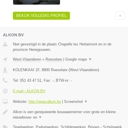
BEKIJK VOLLEDIG PROFIEL
ALKON BV
Niet gevestigd in de plaats Chapelle lez Herlaimont en in de
provincie Henegouwen.
West-Vlaanderen
»
Roeselare
|
Google maps
▼
KOLENKAAI 1F
,
8800
Roeselare
(
West-Vlaanderen
)
Tel:
051 43 47 51
, Fax:
-
, BTW-nr:
-
E-mail › ALKON BV
Website:
http://www.alkon.be
|
Screenshot
▼
Alkon is een gereputeerde bouwaannemer voor grote en kleine
nieuwbouw- en
▼
Tegelwerken, Parketwerken, Schilderwerken, Binnen - Schrijnwerk,