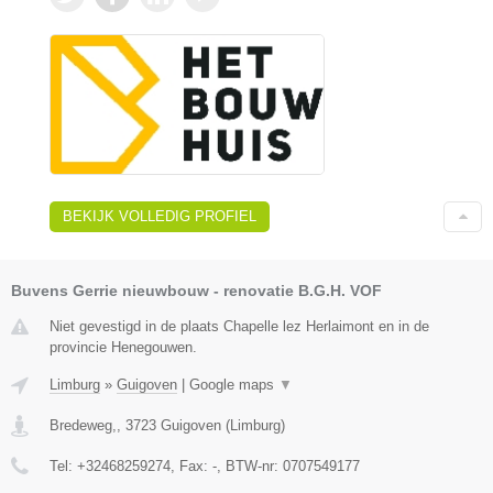
BEKIJK VOLLEDIG PROFIEL
Buvens Gerrie nieuwbouw - renovatie B.G.H. VOF
Niet gevestigd in de plaats Chapelle lez Herlaimont en in de
provincie Henegouwen.
Limburg
»
Guigoven
|
Google maps
▼
Bredeweg,
,
3723
Guigoven
(
Limburg
)
Tel:
+32468259274
, Fax:
-
, BTW-nr:
0707549177