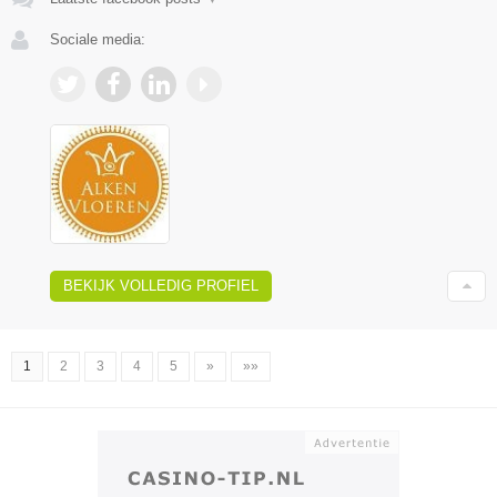
Sociale media:
BEKIJK VOLLEDIG PROFIEL
1
2
3
4
5
»
»»