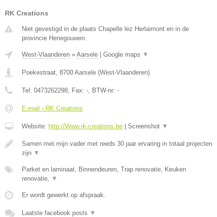
RK Creations
Niet gevestigd in de plaats Chapelle lez Herlaimont en in de
provincie Henegouwen.
West-Vlaanderen
»
Aarsele
|
Google maps
▼
Poekestraat
,
8700
Aarsele
(
West-Vlaanderen
)
Tel:
0473262298
, Fax:
-
, BTW-nr:
-
E-mail › RK Creations
Website:
http://Www.rk-creations.be
|
Screenshot
▼
Samen met mijn vader met reeds 30 jaar ervaring in totaal projecten
zijn
▼
Parket en laminaat, Binnendeuren, Trap renovatie, Keuken
renovatie,
▼
Er wordt gewerkt op afspraak.
Laatste facebook posts
▼