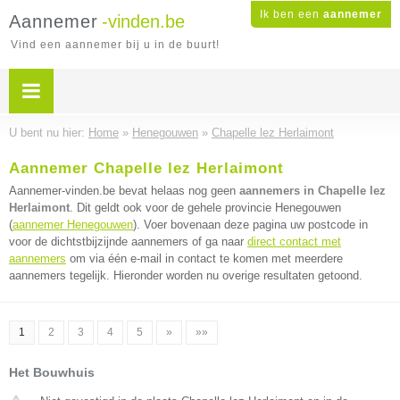
Ik ben een
aannemer
Aannemer
-vinden.be
Vind een aannemer bij u in de buurt!
U bent nu hier:
Home
»
Henegouwen
»
Chapelle lez Herlaimont
Aannemer Chapelle lez Herlaimont
Aannemer-vinden.be bevat helaas nog geen
aannemers in Chapelle lez
Herlaimont
. Dit geldt ook voor de gehele provincie Henegouwen
(
aannemer Henegouwen
). Voer bovenaan deze pagina uw postcode in
voor de dichtstbijzijnde aannemers of ga naar
direct contact met
aannemers
om via één e-mail in contact te komen met meerdere
aannemers tegelijk. Hieronder worden nu overige resultaten getoond.
1
2
3
4
5
»
»»
Het Bouwhuis