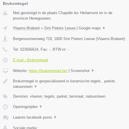
Brukomtegel
Niet gevestigd in de plaats Chapelle lez Herlaimont en in de
provincie Henegouwen.
Vlaams-Brabant
»
Sint Pieters Leeuw
|
Google maps
▼
Bergensesteenweg 719
,
1600
Sint Pieters Leeuw
(
Vlaams-Brabant
)
Tel:
023566624
, Fax:
-
, BTW-nr:
-
E-mail › Brukomtegel
Website:
https://brukomtegel.be/
|
Screenshot
▼
Brukomtegel is gespecialiseerd in keramische tegels , parket,
natuursteen
▼
Diensten: vloeren, tegels, parket, laminaat, natuursteen
Openingstijden
▼
Laatste facebook posts
▼
Sociale media: