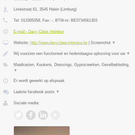
Liniestraat 61
,
3545
Halen
(
Limburg
)
Tel:
013305058
, Fax:
-
, BTW-nr:
BE0734561303
E-mail › Davy Claes Interieur
Website:
http://www.davyclaes-interieur.be
|
Screenshot
▼
Wij voorzien een functioneel en hedendaagse oplossing voor uw
▼
Maatkasten, Keukens, Dressings, Gyprocwerken, Gevelbekleding,
▼
Er wordt gewerkt op afspraak.
Laatste facebook posts
▼
Sociale media: