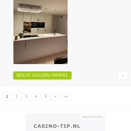
BEKIJK VOLLEDIG PROFIEL
1
2
3
4
5
»
»»