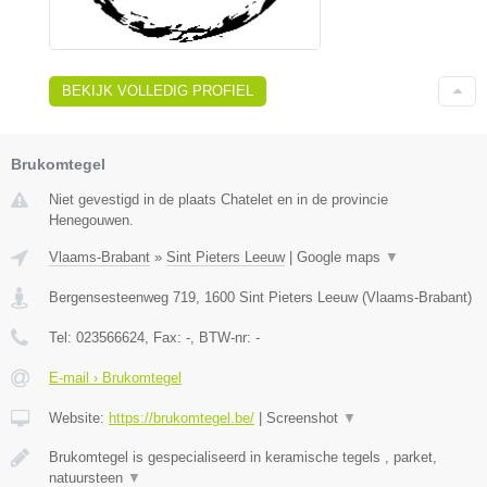
BEKIJK VOLLEDIG PROFIEL
Brukomtegel
Niet gevestigd in de plaats Chatelet en in de provincie
Henegouwen.
Vlaams-Brabant
»
Sint Pieters Leeuw
|
Google maps
▼
Bergensesteenweg 719
,
1600
Sint Pieters Leeuw
(
Vlaams-Brabant
)
Tel:
023566624
, Fax:
-
, BTW-nr:
-
E-mail › Brukomtegel
Website:
https://brukomtegel.be/
|
Screenshot
▼
Brukomtegel is gespecialiseerd in keramische tegels , parket,
natuursteen
▼