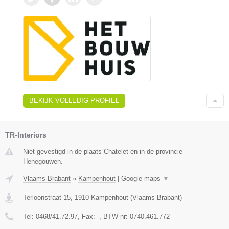
BEKIJK VOLLEDIG PROFIEL
TR-Interiors
Niet gevestigd in de plaats Chatelet en in de provincie
Henegouwen.
Vlaams-Brabant
»
Kampenhout
|
Google maps
▼
Terloonstraat 15
,
1910
Kampenhout
(
Vlaams-Brabant
)
Tel:
0468/41.72.97
, Fax:
-
, BTW-nr:
0740.461.772