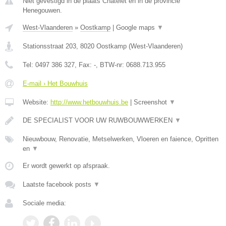
Niet gevestigd in de plaats Chatelet en in de provincie
Henegouwen.
West-Vlaanderen
»
Oostkamp
|
Google maps
▼
Stationsstraat 203
,
8020
Oostkamp
(
West-Vlaanderen
)
Tel:
0497 386 327
, Fax:
-
, BTW-nr:
0688.713.955
E-mail › Het Bouwhuis
Website:
http://www.hetbouwhuis.be
|
Screenshot
▼
DE SPECIALIST VOOR UW RUWBOUWWERKEN
▼
Nieuwbouw, Renovatie, Metselwerken, Vloeren en faience, Opritten
en
▼
Er wordt gewerkt op afspraak.
Laatste facebook posts
▼
Sociale media: