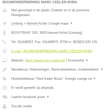
BOUWONDERNEMING MARC CEELEN BVBA
Niet gevestigd in de plaats Chatelet en in de provincie
Henegouwen.
Limburg
»
Hamont Achel
|
Google maps
▼
BOSSTRAAT 193
,
3930
Hamont Achel
(
Limburg
)
Tel:
011448553
, Fax:
011448875
, BTW-nr:
BE0822.635.125
E-mail › BOUWONDERNEMING MARC CEELEN BVBA
Website:
https://www.marc-ceelen.be
|
Screenshot
▼
Nieuwbouw, Verbouwingen, Renovatiewerken, isolatiewerken.
▼
Houtskeletbouw "Hout Kader Bouw", Energie zuinige tot
▼
Er wordt gewerkt op afspraak.
Laatste facebook posts
▼
Sociale media: