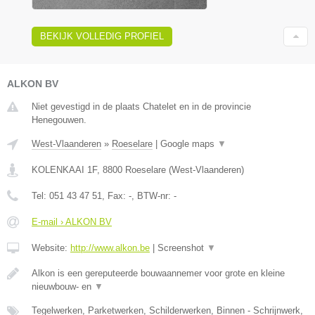
BEKIJK VOLLEDIG PROFIEL
ALKON BV
Niet gevestigd in de plaats Chatelet en in de provincie
Henegouwen.
West-Vlaanderen
»
Roeselare
|
Google maps
▼
KOLENKAAI 1F
,
8800
Roeselare
(
West-Vlaanderen
)
Tel:
051 43 47 51
, Fax:
-
, BTW-nr:
-
E-mail › ALKON BV
Website:
http://www.alkon.be
|
Screenshot
▼
Alkon is een gereputeerde bouwaannemer voor grote en kleine
nieuwbouw- en
▼
Tegelwerken, Parketwerken, Schilderwerken, Binnen - Schrijnwerk,