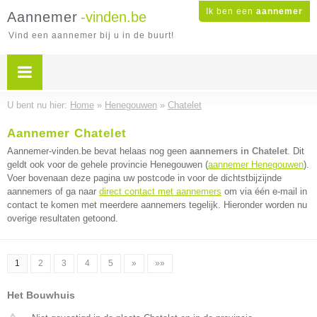
Ik ben een
aannemer
Aannemer
-vinden.be
Vind een aannemer bij u in de buurt!
U bent nu hier:
Home
»
Henegouwen
»
Chatelet
Aannemer Chatelet
Aannemer-vinden.be bevat helaas nog geen
aannemers in Chatelet
. Dit
geldt ook voor de gehele provincie Henegouwen (
aannemer Henegouwen
).
Voer bovenaan deze pagina uw postcode in voor de dichtstbijzijnde
aannemers of ga naar
direct contact met aannemers
om via één e-mail in
contact te komen met meerdere aannemers tegelijk. Hieronder worden nu
overige resultaten getoond.
1
2
3
4
5
»
»»
Het Bouwhuis