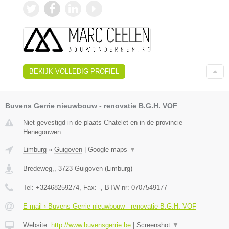
BEKIJK VOLLEDIG PROFIEL
Buvens Gerrie nieuwbouw - renovatie B.G.H. VOF
Niet gevestigd in de plaats Chatelet en in de provincie
Henegouwen.
Limburg
»
Guigoven
|
Google maps
▼
Bredeweg,
,
3723
Guigoven
(
Limburg
)
Tel:
+32468259274
, Fax:
-
, BTW-nr:
0707549177
E-mail › Buvens Gerrie nieuwbouw - renovatie B.G.H. VOF
Website:
http://www.buvensgerrie.be
|
Screenshot
▼