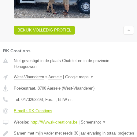
BEKIJK VOLLEDIG PROFIEL
RK Creations
Niet gevestigd in de plaats Chatelet en in de provincie
Henegouwen.
West-Vlaanderen
»
Aarsele
|
Google maps
▼
Poekestraat
,
8700
Aarsele
(
West-Vlaanderen
)
Tel:
0473262298
, Fax:
-
, BTW-nr:
-
E-mail › RK Creations
Website:
http://Www.rk-creations.be
|
Screenshot
▼
Samen met mijn vader met reeds 30 jaar ervaring in totaal projecten