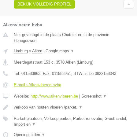
BEKIJK VOLLEDIG PROFIEL
Alkenvloeren bvba
Niet gevestigd in de plaats Chatelet en in de provincie
Henegouwen.
Limburg
»
Alken
|
Google maps
▼
Meerdegatstraat 153 c
,
3570
Alken
(
Limburg
)
Tel:
011583963
, Fax:
011583951
, BTW-nr:
be 0822158043
E-mail › Alkenvloeren bvba
Website:
http://www.alkenvloeren.be
|
Screenshot
▼
verkoop van houten vloeren /parket.
▼
Parket plaatsen, Verkoop parket, Parket renovatie, Groothandel,
Import en
▼
Openingstijden
▼