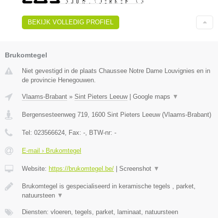
BEKIJK VOLLEDIG PROFIEL
Brukomtegel
Niet gevestigd in de plaats Chaussee Notre Dame Louvignies en in
de provincie Henegouwen.
Vlaams-Brabant
»
Sint Pieters Leeuw
|
Google maps
▼
Bergensesteenweg 719
,
1600
Sint Pieters Leeuw
(
Vlaams-Brabant
)
Tel:
023566624
, Fax:
-
, BTW-nr:
-
E-mail › Brukomtegel
Website:
https://brukomtegel.be/
|
Screenshot
▼
Brukomtegel is gespecialiseerd in keramische tegels , parket,
natuursteen
▼
Diensten: vloeren, tegels, parket, laminaat, natuursteen