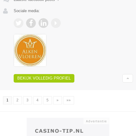
Sociale media:
BEKIJK VOLLEDIG PROFIEL
1
2
3
4
5
»
»»