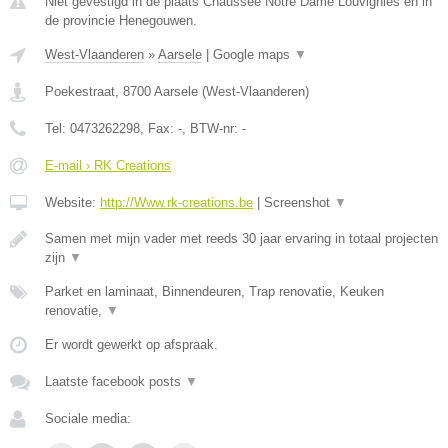
Niet gevestigd in de plaats Chaussee Notre Dame Louvignies en in
de provincie Henegouwen.
West-Vlaanderen
»
Aarsele
|
Google maps
▼
Poekestraat
,
8700
Aarsele
(
West-Vlaanderen
)
Tel:
0473262298
, Fax:
-
, BTW-nr:
-
E-mail › RK Creations
Website:
http://Www.rk-creations.be
|
Screenshot
▼
Samen met mijn vader met reeds 30 jaar ervaring in totaal projecten
zijn
▼
Parket en laminaat, Binnendeuren, Trap renovatie, Keuken
renovatie,
▼
Er wordt gewerkt op afspraak.
Laatste facebook posts
▼
Sociale media: