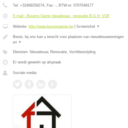
Tel:
+32468259274
, Fax:
-
, BTW-nr:
0707549177
E-mail › Buvens Gerrie nieuwbouw - renovatie B.G.H. VOF
Website:
http://www.buvensgerrie.be
|
Screenshot
▼
Beste, bij ons kan u terecht voor plaatsen van nieuwbouwwoningen
en
▼
Diensten: Nieuwbouw, Renovatie, Vochtbestrijding
Er wordt gewerkt op afspraak.
Sociale media: