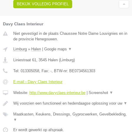
BEKIJK VOLLEDIG PROFIEL
Davy Claes Interieur
Niet gevestigd in de plaats Chaussee Notre Dame Louvignies en in
de provincie Henegouwen.
Limburg
»
Halen
|
Google maps
▼
Liniestraat 61
,
3545
Halen
(
Limburg
)
Tel:
013305058
, Fax:
-
, BTW-nr:
BE0734561303
E-mail › Davy Claes Interieur
Website:
http://www.davyclaes-interieur.be
|
Screenshot
▼
Wij voorzien een functioneel en hedendaagse oplossing voor uw
▼
Maatkasten, Keukens, Dressings, Gyprocwerken, Gevelbekleding,
▼
Er wordt gewerkt op afspraak.