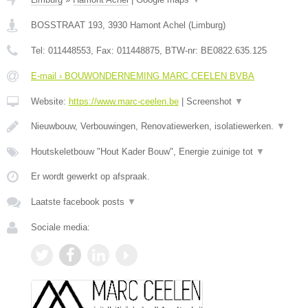
BOSSTRAAT 193
,
3930
Hamont Achel
(
Limburg
)
Tel:
011448553
, Fax:
011448875
, BTW-nr:
BE0822.635.125
E-mail › BOUWONDERNEMING MARC CEELEN BVBA
Website:
https://www.marc-ceelen.be
|
Screenshot
▼
Nieuwbouw, Verbouwingen, Renovatiewerken, isolatiewerken.
▼
Houtskeletbouw "Hout Kader Bouw", Energie zuinige tot
▼
Er wordt gewerkt op afspraak.
Laatste facebook posts
▼
Sociale media: