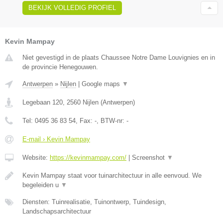
BEKIJK VOLLEDIG PROFIEL
Kevin Mampay
Niet gevestigd in de plaats Chaussee Notre Dame Louvignies en in
de provincie Henegouwen.
Antwerpen
»
Nijlen
|
Google maps
▼
Legebaan 120
,
2560
Nijlen
(
Antwerpen
)
Tel:
0495 36 83 54
, Fax:
-
, BTW-nr:
-
E-mail › Kevin Mampay
Website:
https://kevinmampay.com/
|
Screenshot
▼
Kevin Mampay staat voor tuinarchitectuur in alle eenvoud. We
begeleiden u
▼
Diensten: Tuinrealisatie, Tuinontwerp, Tuindesign,
Landschapsarchitectuur