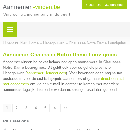
Ik ben een
aannemer
Aannemer
-vinden.be
Vind een aannemer bij u in de buurt!
U bent nu hier:
Home
»
Henegouwen
»
Chaussee Notre Dame Louvignies
Aannemer Chaussee Notre Dame Louvignies
Aannemer-vinden.be bevat helaas nog geen
aannemers in Chaussee
Notre Dame Louvignies
. Dit geldt ook voor de gehele provincie
Henegouwen (
aannemer Henegouwen
). Voer bovenaan deze pagina uw
postcode in voor de dichtstbijzijnde aannemers of ga naar
direct contact
met aannemers
om via één e-mail in contact te komen met meerdere
aannemers tegelijk. Hieronder worden nu overige resultaten getoond.
1
2
3
4
5
»
»»
RK Creations