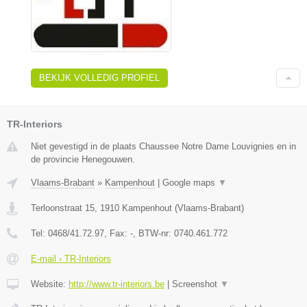
BEKIJK VOLLEDIG PROFIEL
TR-Interiors
Niet gevestigd in de plaats Chaussee Notre Dame Louvignies en in
de provincie Henegouwen.
Vlaams-Brabant
»
Kampenhout
|
Google maps
▼
Terloonstraat 15
,
1910
Kampenhout
(
Vlaams-Brabant
)
Tel:
0468/41.72.97
, Fax:
-
, BTW-nr:
0740.461.772
E-mail › TR-Interiors
Website:
http://www.tr-interiors.be
|
Screenshot
▼