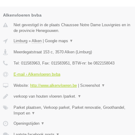
Alkenvloeren bvba
Niet gevestigd in de plaats Chaussee Notre Dame Louvignies en in
de provincie Henegouwen.
Limburg
»
Alken
|
Google maps
▼
Meerdegatstraat 153 c
,
3570
Alken
(
Limburg
)
Tel:
011583963
, Fax:
011583951
, BTW-nr:
be 0822158043
E-mail › Alkenvloeren bvba
Website:
http://www.alkenvloeren.be
|
Screenshot
▼
verkoop van houten vloeren /parket.
▼
Parket plaatsen, Verkoop parket, Parket renovatie, Groothandel,
Import en
▼
Openingstijden
▼
Laatste facebook posts
▼