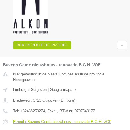
BEKIJK VOLLEDIG PROFIEL
Buvens Gerrie nieuwbouw - renovatie B.G.H. VOF
Niet gevestigd in de plaats Comines en in de provincie
Henegouwen.
Limburg
»
Guigoven
|
Google maps
▼
Bredeweg,
,
3723
Guigoven
(
Limburg
)
Tel:
+32468259274
, Fax:
-
, BTW-nr:
0707549177
E-mail › Buvens Gerrie nieuwbouw - renovatie B.G.H. VOF