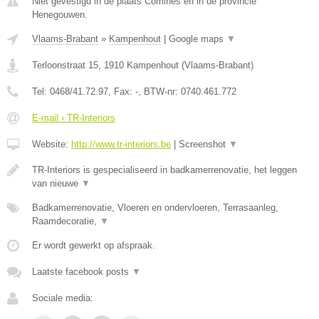
Niet gevestigd in de plaats Comines en in de provincie
Henegouwen.
Vlaams-Brabant
»
Kampenhout
|
Google maps
▼
Terloonstraat 15
,
1910
Kampenhout
(
Vlaams-Brabant
)
Tel:
0468/41.72.97
, Fax:
-
, BTW-nr:
0740.461.772
E-mail › TR-Interiors
Website:
http://www.tr-interiors.be
|
Screenshot
▼
TR-Interiors is gespecialiseerd in badkamerrenovatie, het leggen
van nieuwe
▼
Badkamerrenovatie, Vloeren en ondervloeren, Terrasaanleg,
Raamdecoratie,
▼
Er wordt gewerkt op afspraak.
Laatste facebook posts
▼
Sociale media: