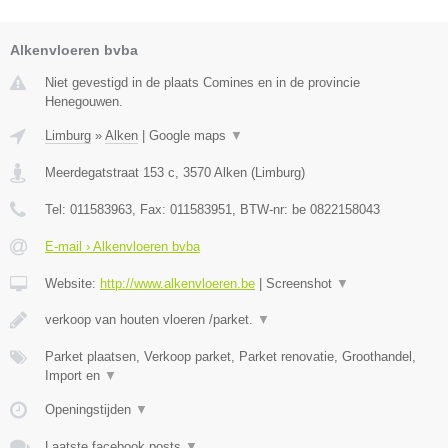
Alkenvloeren bvba
Niet gevestigd in de plaats Comines en in de provincie
Henegouwen.
Limburg
»
Alken
|
Google maps
▼
Meerdegatstraat 153 c
,
3570
Alken
(
Limburg
)
Tel:
011583963
, Fax:
011583951
, BTW-nr:
be 0822158043
E-mail › Alkenvloeren bvba
Website:
http://www.alkenvloeren.be
|
Screenshot
▼
verkoop van houten vloeren /parket.
▼
Parket plaatsen, Verkoop parket, Parket renovatie, Groothandel,
Import en
▼
Openingstijden
▼
Laatste facebook posts
▼