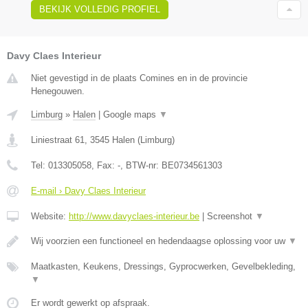
BEKIJK VOLLEDIG PROFIEL
Davy Claes Interieur
Niet gevestigd in de plaats Comines en in de provincie
Henegouwen.
Limburg
»
Halen
|
Google maps
▼
Liniestraat 61
,
3545
Halen
(
Limburg
)
Tel:
013305058
, Fax:
-
, BTW-nr:
BE0734561303
E-mail › Davy Claes Interieur
Website:
http://www.davyclaes-interieur.be
|
Screenshot
▼
Wij voorzien een functioneel en hedendaagse oplossing voor uw
▼
Maatkasten, Keukens, Dressings, Gyprocwerken, Gevelbekleding,
▼
Er wordt gewerkt op afspraak.