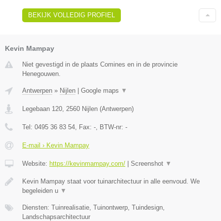
BEKIJK VOLLEDIG PROFIEL
Kevin Mampay
Niet gevestigd in de plaats Comines en in de provincie
Henegouwen.
Antwerpen
»
Nijlen
|
Google maps
▼
Legebaan 120
,
2560
Nijlen
(
Antwerpen
)
Tel:
0495 36 83 54
, Fax:
-
, BTW-nr:
-
E-mail › Kevin Mampay
Website:
https://kevinmampay.com/
|
Screenshot
▼
Kevin Mampay staat voor tuinarchitectuur in alle eenvoud. We
begeleiden u
▼
Diensten: Tuinrealisatie, Tuinontwerp, Tuindesign,
Landschapsarchitectuur