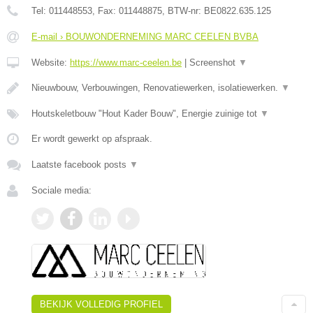
Tel:
011448553
, Fax:
011448875
, BTW-nr:
BE0822.635.125
E-mail › BOUWONDERNEMING MARC CEELEN BVBA
Website:
https://www.marc-ceelen.be
|
Screenshot
▼
Nieuwbouw, Verbouwingen, Renovatiewerken, isolatiewerken.
▼
Houtskeletbouw "Hout Kader Bouw", Energie zuinige tot
▼
Er wordt gewerkt op afspraak.
Laatste facebook posts
▼
Sociale media:
BEKIJK VOLLEDIG PROFIEL