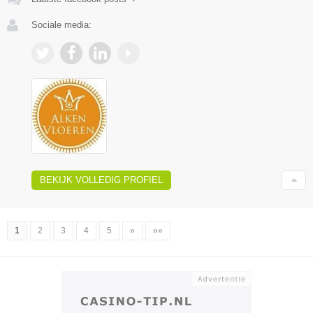
Sociale media:
BEKIJK VOLLEDIG PROFIEL
1
2
3
4
5
»
»»