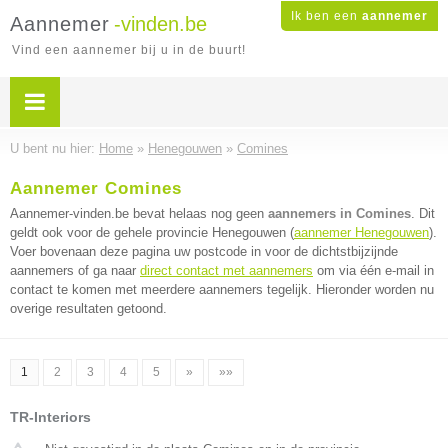
Ik ben een
aannemer
Aannemer
-vinden.be
Vind een aannemer bij u in de buurt!
U bent nu hier:
Home
»
Henegouwen
»
Comines
Aannemer Comines
Aannemer-vinden.be bevat helaas nog geen
aannemers in Comines
. Dit
geldt ook voor de gehele provincie Henegouwen (
aannemer Henegouwen
).
Voer bovenaan deze pagina uw postcode in voor de dichtstbijzijnde
aannemers of ga naar
direct contact met aannemers
om via één e-mail in
contact te komen met meerdere aannemers tegelijk. Hieronder worden nu
overige resultaten getoond.
1
2
3
4
5
»
»»
TR-Interiors