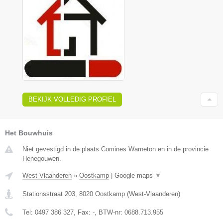
BEKIJK VOLLEDIG PROFIEL
Het Bouwhuis
Niet gevestigd in de plaats Comines Warneton en in de provincie
Henegouwen.
West-Vlaanderen
»
Oostkamp
|
Google maps
▼
Stationsstraat 203
,
8020
Oostkamp
(
West-Vlaanderen
)
Tel:
0497 386 327
, Fax:
-
, BTW-nr:
0688.713.955