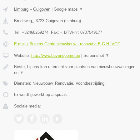
Limburg
»
Guigoven
|
Google maps
▼
Bredeweg,
,
3723
Guigoven
(
Limburg
)
Tel:
+32468259274
, Fax:
-
, BTW-nr:
0707549177
E-mail › Buvens Gerrie nieuwbouw - renovatie B.G.H. VOF
Website:
http://www.buvensgerrie.be
|
Screenshot
▼
Beste, bij ons kan u terecht voor plaatsen van nieuwbouwwoningen
en
▼
Diensten: Nieuwbouw, Renovatie, Vochtbestrijding
Er wordt gewerkt op afspraak.
Sociale media: