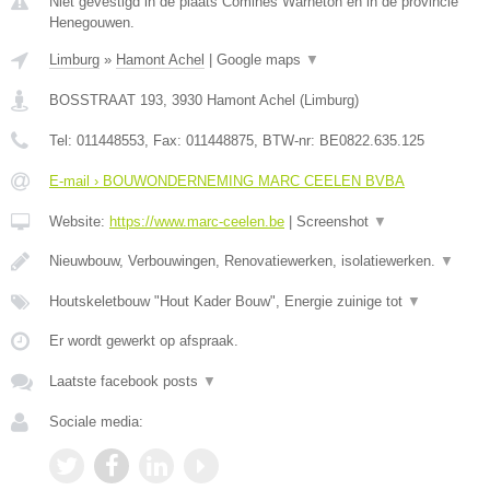
Niet gevestigd in de plaats Comines Warneton en in de provincie
Henegouwen.
Limburg
»
Hamont Achel
|
Google maps
▼
BOSSTRAAT 193
,
3930
Hamont Achel
(
Limburg
)
Tel:
011448553
, Fax:
011448875
, BTW-nr:
BE0822.635.125
E-mail › BOUWONDERNEMING MARC CEELEN BVBA
Website:
https://www.marc-ceelen.be
|
Screenshot
▼
Nieuwbouw, Verbouwingen, Renovatiewerken, isolatiewerken.
▼
Houtskeletbouw "Hout Kader Bouw", Energie zuinige tot
▼
Er wordt gewerkt op afspraak.
Laatste facebook posts
▼
Sociale media: