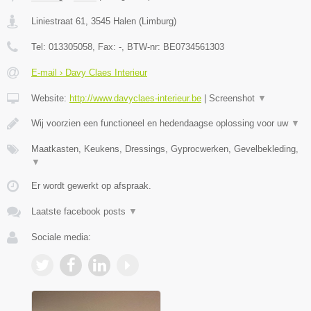
Liniestraat 61
,
3545
Halen
(
Limburg
)
Tel:
013305058
, Fax:
-
, BTW-nr:
BE0734561303
E-mail › Davy Claes Interieur
Website:
http://www.davyclaes-interieur.be
|
Screenshot
▼
Wij voorzien een functioneel en hedendaagse oplossing voor uw
▼
Maatkasten, Keukens, Dressings, Gyprocwerken, Gevelbekleding,
▼
Er wordt gewerkt op afspraak.
Laatste facebook posts
▼
Sociale media: