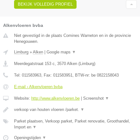
BEKIJK VOLLEDIG PROFIEL
Alkenvloeren bvba
Niet gevestigd in de plaats Comines Warneton en in de provincie
Henegouwen.
Limburg
»
Alken
|
Google maps
▼
Meerdegatstraat 153 c
,
3570
Alken
(
Limburg
)
Tel:
011583963
, Fax:
011583951
, BTW-nr:
be 0822158043
E-mail › Alkenvloeren bvba
Website:
http://www.alkenvloeren.be
|
Screenshot
▼
verkoop van houten vloeren /parket.
▼
Parket plaatsen, Verkoop parket, Parket renovatie, Groothandel,
Import en
▼
Openingstijden
▼