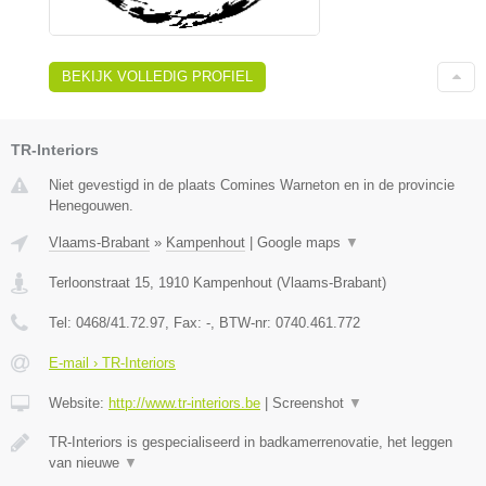
BEKIJK VOLLEDIG PROFIEL
TR-Interiors
Niet gevestigd in de plaats Comines Warneton en in de provincie
Henegouwen.
Vlaams-Brabant
»
Kampenhout
|
Google maps
▼
Terloonstraat 15
,
1910
Kampenhout
(
Vlaams-Brabant
)
Tel:
0468/41.72.97
, Fax:
-
, BTW-nr:
0740.461.772
E-mail › TR-Interiors
Website:
http://www.tr-interiors.be
|
Screenshot
▼
TR-Interiors is gespecialiseerd in badkamerrenovatie, het leggen
van nieuwe
▼