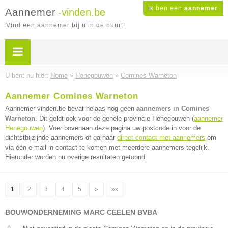
Ik ben een
aannemer
Aannemer
-vinden.be
Vind een aannemer bij u in de buurt!
U bent nu hier:
Home
»
Henegouwen
»
Comines Warneton
Aannemer Comines Warneton
Aannemer-vinden.be bevat helaas nog geen
aannemers in Comines
Warneton
. Dit geldt ook voor de gehele provincie Henegouwen (
aannemer
Henegouwen
). Voer bovenaan deze pagina uw postcode in voor de
dichtstbijzijnde aannemers of ga naar
direct contact met aannemers
om
via één e-mail in contact te komen met meerdere aannemers tegelijk.
Hieronder worden nu overige resultaten getoond.
1
2
3
4
5
»
»»
BOUWONDERNEMING MARC CEELEN BVBA