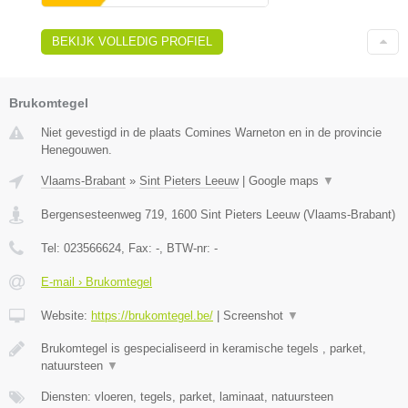
BEKIJK VOLLEDIG PROFIEL
Brukomtegel
Niet gevestigd in de plaats Comines Warneton en in de provincie
Henegouwen.
Vlaams-Brabant
»
Sint Pieters Leeuw
|
Google maps
▼
Bergensesteenweg 719
,
1600
Sint Pieters Leeuw
(
Vlaams-Brabant
)
Tel:
023566624
, Fax:
-
, BTW-nr:
-
E-mail › Brukomtegel
Website:
https://brukomtegel.be/
|
Screenshot
▼
Brukomtegel is gespecialiseerd in keramische tegels , parket,
natuursteen
▼
Diensten: vloeren, tegels, parket, laminaat, natuursteen