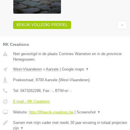
BEKIJK VOLLEDIG PROFIEL
RK Creations
Niet gevestigd in de plaats Comines Warneton en in de provincie
Henegouwen.
West-Vlaanderen
»
Aarsele
|
Google maps
▼
Poekestraat
,
8700
Aarsele
(
West-Vlaanderen
)
Tel:
0473262298
, Fax:
-
, BTW-nr:
-
E-mail › RK Creations
Website:
http://Www.rk-creations.be
|
Screenshot
▼
Samen met mijn vader met reeds 30 jaar ervaring in totaal projecten
zijn
▼