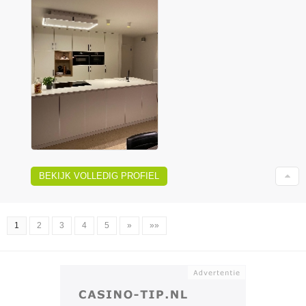
BEKIJK VOLLEDIG PROFIEL
1
2
3
4
5
»
»»