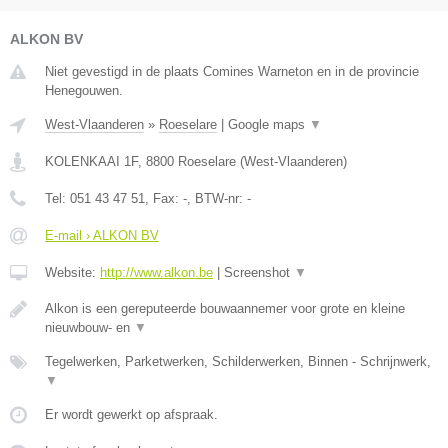
ALKON BV
Niet gevestigd in de plaats Comines Warneton en in de provincie
Henegouwen.
West-Vlaanderen
»
Roeselare
|
Google maps
▼
KOLENKAAI 1F
,
8800
Roeselare
(
West-Vlaanderen
)
Tel:
051 43 47 51
, Fax:
-
, BTW-nr:
-
E-mail › ALKON BV
Website:
http://www.alkon.be
|
Screenshot
▼
Alkon is een gereputeerde bouwaannemer voor grote en kleine
nieuwbouw- en
▼
Tegelwerken, Parketwerken, Schilderwerken, Binnen - Schrijnwerk,
▼
Er wordt gewerkt op afspraak.