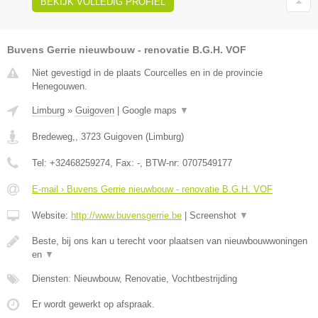
BEKIJK VOLLEDIG PROFIEL
Buvens Gerrie nieuwbouw - renovatie B.G.H. VOF
Niet gevestigd in de plaats Courcelles en in de provincie
Henegouwen.
Limburg
»
Guigoven
|
Google maps
▼
Bredeweg,
,
3723
Guigoven
(
Limburg
)
Tel:
+32468259274
, Fax:
-
, BTW-nr:
0707549177
E-mail › Buvens Gerrie nieuwbouw - renovatie B.G.H. VOF
Website:
http://www.buvensgerrie.be
|
Screenshot
▼
Beste, bij ons kan u terecht voor plaatsen van nieuwbouwwoningen
en
▼
Diensten: Nieuwbouw, Renovatie, Vochtbestrijding
Er wordt gewerkt op afspraak.