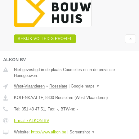
BEKIJK VOLLEDIG PROFIEL
ALKON BV
Niet gevestigd in de plaats Courcelles en in de provincie
Henegouwen.
West-Vlaanderen
»
Roeselare
|
Google maps
▼
KOLENKAAI 1F
,
8800
Roeselare
(
West-Vlaanderen
)
Tel:
051 43 47 51
, Fax:
-
, BTW-nr:
-
E-mail › ALKON BV
Website:
http://www.alkon.be
|
Screenshot
▼