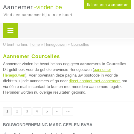
Ik ben een
aannemer
Aannemer
-vinden.be
Vind een aannemer bij u in de buurt!
U bent nu hier:
Home
»
Henegouwen
»
Courcelles
Aannemer Courcelles
Aannemer-vinden.be bevat helaas nog geen
aannemers in Courcelles
.
Dit geldt ook voor de gehele provincie Henegouwen (
aannemer
Henegouwen
). Voer bovenaan deze pagina uw postcode in voor de
dichtstbijzijnde aannemers of ga naar
direct contact met aannemers
om
via één e-mail in contact te komen met meerdere aannemers tegelijk.
Hieronder worden nu overige resultaten getoond.
1
2
3
4
5
»
»»
BOUWONDERNEMING MARC CEELEN BVBA