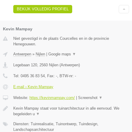
BEKIJK VOLLEDIG PROFIEL
Kevin Mampay
Niet gevestigd in de plaats Courcelles en in de provincie
Henegouwen.
Antwerpen
»
Nijlen
|
Google maps
▼
Legebaan 120
,
2560
Nijlen
(
Antwerpen
)
Tel:
0495 36 83 54
, Fax:
-
, BTW-nr:
-
E-mail › Kevin Mampay
Website:
https://kevinmampay.com/
|
Screenshot
▼
Kevin Mampay staat voor tuinarchitectuur in alle eenvoud. We
begeleiden u
▼
Diensten: Tuinrealisatie, Tuinontwerp, Tuindesign,
Landschapsarchitectuur