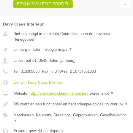
BEKIJK VOLLEDIG PROFIEL
Davy Claes Interieur
Niet gevestigd in de plaats Courcelles en in de provincie
Henegouwen.
Limburg
»
Halen
|
Google maps
▼
Liniestraat 61
,
3545
Halen
(
Limburg
)
Tel:
013305058
, Fax:
-
, BTW-nr:
BE0734561303
E-mail › Davy Claes Interieur
Website:
http://www.davyclaes-interieur.be
|
Screenshot
▼
Wij voorzien een functioneel en hedendaagse oplossing voor uw
▼
Maatkasten, Keukens, Dressings, Gyprocwerken, Gevelbekleding,
▼
Er wordt gewerkt op afspraak.