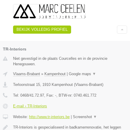
BEKIJK VOLLEDIG PROFIEL
TR-Interiors
Niet gevestigd in de plaats Courcelles en in de provincie
Henegouwen.
Vlaams-Brabant
»
Kampenhout
|
Google maps
▼
Terloonstraat 15
,
1910
Kampenhout
(
Vlaams-Brabant
)
Tel:
0468/41.72.97
, Fax:
-
, BTW-nr:
0740.461.772
E-mail › TR-Interiors
Website:
http://www.tr-interiors.be
|
Screenshot
▼
TR-Interiors is gespecialiseerd in badkamerrenovatie, het leggen