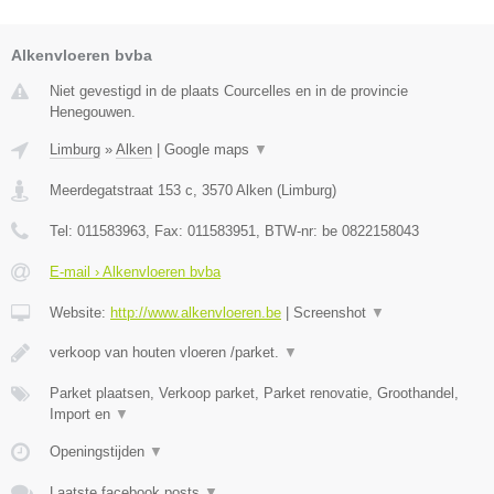
Alkenvloeren bvba
Niet gevestigd in de plaats Courcelles en in de provincie
Henegouwen.
Limburg
»
Alken
|
Google maps
▼
Meerdegatstraat 153 c
,
3570
Alken
(
Limburg
)
Tel:
011583963
, Fax:
011583951
, BTW-nr:
be 0822158043
E-mail › Alkenvloeren bvba
Website:
http://www.alkenvloeren.be
|
Screenshot
▼
verkoop van houten vloeren /parket.
▼
Parket plaatsen, Verkoop parket, Parket renovatie, Groothandel,
Import en
▼
Openingstijden
▼
Laatste facebook posts
▼