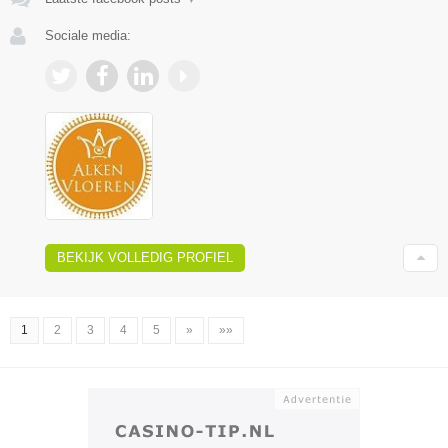
Sociale media:
BEKIJK VOLLEDIG PROFIEL
1
2
3
4
5
»
»»