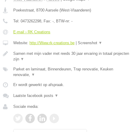
Poekestraat
,
8700
Aarsele
(
West-Vlaanderen
)
Tel:
0473262298
, Fax:
-
, BTW-nr:
-
E-mail › RK Creations
Website:
http://Www.rk-creations.be
|
Screenshot
▼
Samen met mijn vader met reeds 30 jaar ervaring in totaal projecten
zijn
▼
Parket en laminaat, Binnendeuren, Trap renovatie, Keuken
renovatie,
▼
Er wordt gewerkt op afspraak.
Laatste facebook posts
▼
Sociale media: