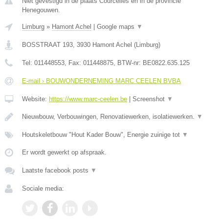
Niet gevestigd in de plaats Courcelles en in de provincie
Henegouwen.
Limburg
»
Hamont Achel
|
Google maps
▼
BOSSTRAAT 193
,
3930
Hamont Achel
(
Limburg
)
Tel:
011448553
, Fax:
011448875
, BTW-nr:
BE0822.635.125
E-mail › BOUWONDERNEMING MARC CEELEN BVBA
Website:
https://www.marc-ceelen.be
|
Screenshot
▼
Nieuwbouw, Verbouwingen, Renovatiewerken, isolatiewerken.
▼
Houtskeletbouw "Hout Kader Bouw", Energie zuinige tot
▼
Er wordt gewerkt op afspraak.
Laatste facebook posts
▼
Sociale media: