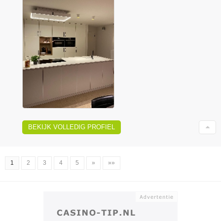
BEKIJK VOLLEDIG PROFIEL
1
2
3
4
5
»
»»