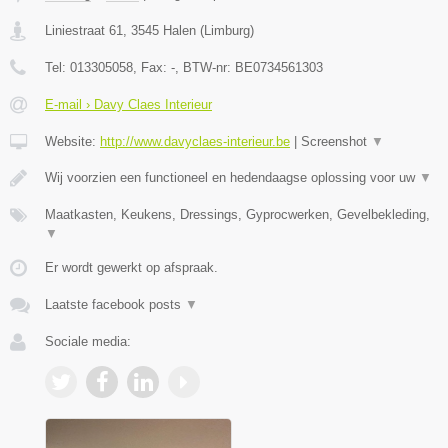
Liniestraat 61
,
3545
Halen
(
Limburg
)
Tel:
013305058
, Fax:
-
, BTW-nr:
BE0734561303
E-mail › Davy Claes Interieur
Website:
http://www.davyclaes-interieur.be
|
Screenshot
▼
Wij voorzien een functioneel en hedendaagse oplossing voor uw
▼
Maatkasten, Keukens, Dressings, Gyprocwerken, Gevelbekleding,
▼
Er wordt gewerkt op afspraak.
Laatste facebook posts
▼
Sociale media: