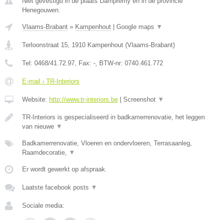
Niet gevestigd in de plaats Dampremy en in de provincie
Henegouwen.
Vlaams-Brabant
»
Kampenhout
|
Google maps
▼
Terloonstraat 15
,
1910
Kampenhout
(
Vlaams-Brabant
)
Tel:
0468/41.72.97
, Fax:
-
, BTW-nr:
0740.461.772
E-mail › TR-Interiors
Website:
http://www.tr-interiors.be
|
Screenshot
▼
TR-Interiors is gespecialiseerd in badkamerrenovatie, het leggen
van nieuwe
▼
Badkamerrenovatie, Vloeren en ondervloeren, Terrasaanleg,
Raamdecoratie,
▼
Er wordt gewerkt op afspraak.
Laatste facebook posts
▼
Sociale media: