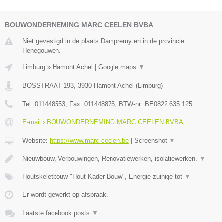
BOUWONDERNEMING MARC CEELEN BVBA
Niet gevestigd in de plaats Dampremy en in de provincie
Henegouwen.
Limburg
»
Hamont Achel
|
Google maps
▼
BOSSTRAAT 193
,
3930
Hamont Achel
(
Limburg
)
Tel:
011448553
, Fax:
011448875
, BTW-nr:
BE0822.635.125
E-mail › BOUWONDERNEMING MARC CEELEN BVBA
Website:
https://www.marc-ceelen.be
|
Screenshot
▼
Nieuwbouw, Verbouwingen, Renovatiewerken, isolatiewerken.
▼
Houtskeletbouw "Hout Kader Bouw", Energie zuinige tot
▼
Er wordt gewerkt op afspraak.
Laatste facebook posts
▼