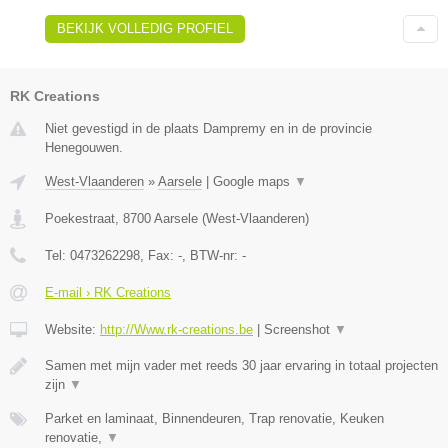
BEKIJK VOLLEDIG PROFIEL
RK Creations
Niet gevestigd in de plaats Dampremy en in de provincie
Henegouwen.
West-Vlaanderen
»
Aarsele
|
Google maps
▼
Poekestraat
,
8700
Aarsele
(
West-Vlaanderen
)
Tel:
0473262298
, Fax:
-
, BTW-nr:
-
E-mail › RK Creations
Website:
http://Www.rk-creations.be
|
Screenshot
▼
Samen met mijn vader met reeds 30 jaar ervaring in totaal projecten
zijn
▼
Parket en laminaat, Binnendeuren, Trap renovatie, Keuken
renovatie,
▼