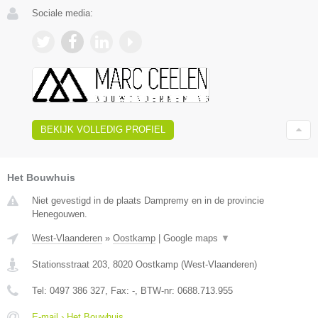
Sociale media:
BEKIJK VOLLEDIG PROFIEL
Het Bouwhuis
Niet gevestigd in de plaats Dampremy en in de provincie
Henegouwen.
West-Vlaanderen
»
Oostkamp
|
Google maps
▼
Stationsstraat 203
,
8020
Oostkamp
(
West-Vlaanderen
)
Tel:
0497 386 327
, Fax:
-
, BTW-nr:
0688.713.955
E-mail › Het Bouwhuis