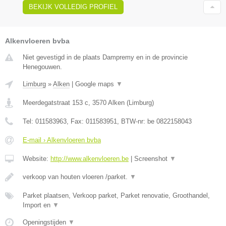
BEKIJK VOLLEDIG PROFIEL
Alkenvloeren bvba
Niet gevestigd in de plaats Dampremy en in de provincie
Henegouwen.
Limburg
»
Alken
|
Google maps
▼
Meerdegatstraat 153 c
,
3570
Alken
(
Limburg
)
Tel:
011583963
, Fax:
011583951
, BTW-nr:
be 0822158043
E-mail › Alkenvloeren bvba
Website:
http://www.alkenvloeren.be
|
Screenshot
▼
verkoop van houten vloeren /parket.
▼
Parket plaatsen, Verkoop parket, Parket renovatie, Groothandel,
Import en
▼
Openingstijden
▼