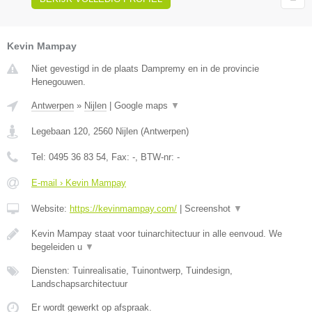
Kevin Mampay
Niet gevestigd in de plaats Dampremy en in de provincie
Henegouwen.
Antwerpen
»
Nijlen
|
Google maps
▼
Legebaan 120
,
2560
Nijlen
(
Antwerpen
)
Tel:
0495 36 83 54
, Fax:
-
, BTW-nr:
-
E-mail › Kevin Mampay
Website:
https://kevinmampay.com/
|
Screenshot
▼
Kevin Mampay staat voor tuinarchitectuur in alle eenvoud. We
begeleiden u
▼
Diensten: Tuinrealisatie, Tuinontwerp, Tuindesign,
Landschapsarchitectuur
Er wordt gewerkt op afspraak.