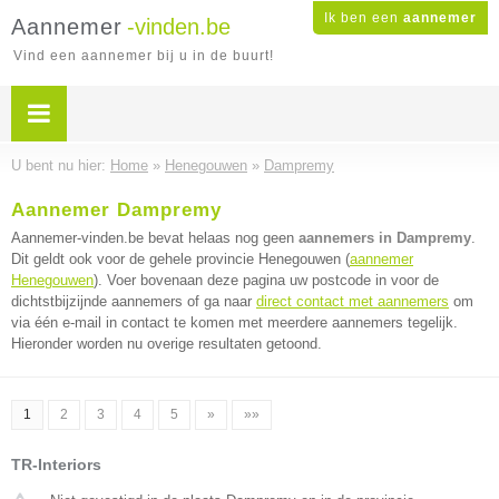
Ik ben een
aannemer
Aannemer
-vinden.be
Vind een aannemer bij u in de buurt!
U bent nu hier:
Home
»
Henegouwen
»
Dampremy
Aannemer Dampremy
Aannemer-vinden.be bevat helaas nog geen
aannemers in Dampremy
.
Dit geldt ook voor de gehele provincie Henegouwen (
aannemer
Henegouwen
). Voer bovenaan deze pagina uw postcode in voor de
dichtstbijzijnde aannemers of ga naar
direct contact met aannemers
om
via één e-mail in contact te komen met meerdere aannemers tegelijk.
Hieronder worden nu overige resultaten getoond.
1
2
3
4
5
»
»»
TR-Interiors