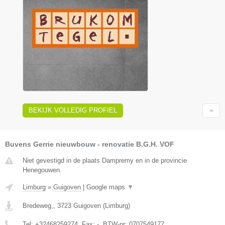
BEKIJK VOLLEDIG PROFIEL
Buvens Gerrie nieuwbouw - renovatie B.G.H. VOF
Niet gevestigd in de plaats Dampremy en in de provincie
Henegouwen.
Limburg
»
Guigoven
|
Google maps
▼
Bredeweg,
,
3723
Guigoven
(
Limburg
)
Tel:
+32468259274
, Fax:
-
, BTW-nr:
0707549177