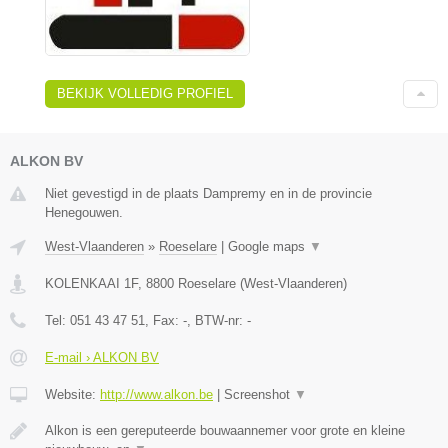
BEKIJK VOLLEDIG PROFIEL
ALKON BV
Niet gevestigd in de plaats Dampremy en in de provincie
Henegouwen.
West-Vlaanderen
»
Roeselare
|
Google maps
▼
KOLENKAAI 1F
,
8800
Roeselare
(
West-Vlaanderen
)
Tel:
051 43 47 51
, Fax:
-
, BTW-nr:
-
E-mail › ALKON BV
Website:
http://www.alkon.be
|
Screenshot
▼
Alkon is een gereputeerde bouwaannemer voor grote en kleine