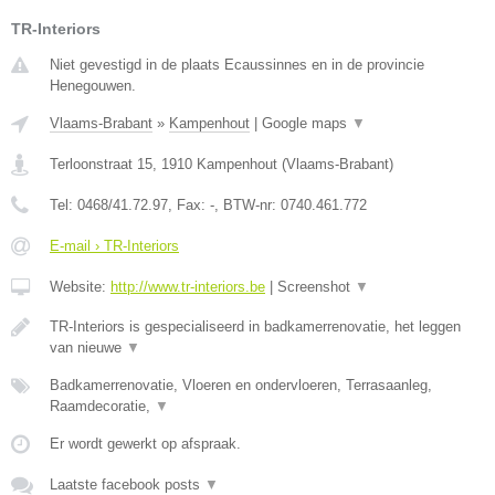
TR-Interiors
Niet gevestigd in de plaats Ecaussinnes en in de provincie
Henegouwen.
Vlaams-Brabant
»
Kampenhout
|
Google maps
▼
Terloonstraat 15
,
1910
Kampenhout
(
Vlaams-Brabant
)
Tel:
0468/41.72.97
, Fax:
-
, BTW-nr:
0740.461.772
E-mail › TR-Interiors
Website:
http://www.tr-interiors.be
|
Screenshot
▼
TR-Interiors is gespecialiseerd in badkamerrenovatie, het leggen
van nieuwe
▼
Badkamerrenovatie, Vloeren en ondervloeren, Terrasaanleg,
Raamdecoratie,
▼
Er wordt gewerkt op afspraak.
Laatste facebook posts
▼