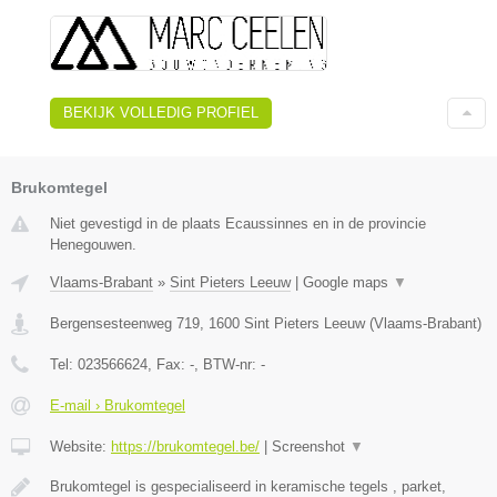
BEKIJK VOLLEDIG PROFIEL
Brukomtegel
Niet gevestigd in de plaats Ecaussinnes en in de provincie
Henegouwen.
Vlaams-Brabant
»
Sint Pieters Leeuw
|
Google maps
▼
Bergensesteenweg 719
,
1600
Sint Pieters Leeuw
(
Vlaams-Brabant
)
Tel:
023566624
, Fax:
-
, BTW-nr:
-
E-mail › Brukomtegel
Website:
https://brukomtegel.be/
|
Screenshot
▼
Brukomtegel is gespecialiseerd in keramische tegels , parket,