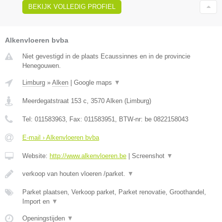
BEKIJK VOLLEDIG PROFIEL
Alkenvloeren bvba
Niet gevestigd in de plaats Ecaussinnes en in de provincie
Henegouwen.
Limburg
»
Alken
|
Google maps
▼
Meerdegatstraat 153 c
,
3570
Alken
(
Limburg
)
Tel:
011583963
, Fax:
011583951
, BTW-nr:
be 0822158043
E-mail › Alkenvloeren bvba
Website:
http://www.alkenvloeren.be
|
Screenshot
▼
verkoop van houten vloeren /parket.
▼
Parket plaatsen, Verkoop parket, Parket renovatie, Groothandel,
Import en
▼
Openingstijden
▼