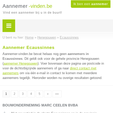
Ik ben een
aannemer
Aannemer
-vinden.be
Vind een aannemer bij u in de buurt!
U bent nu hier:
Home
»
Henegouwen
»
Ecaussinnes
Aannemer Ecaussinnes
Aannemer-vinden.be bevat helaas nog geen
aannemers in
Ecaussinnes
. Dit geldt ook voor de gehele provincie Henegouwen
(
aannemer Henegouwen
). Voer bovenaan deze pagina uw postcode in
voor de dichtstbijzijnde aannemers of ga naar
direct contact met
aannemers
om via één e-mail in contact te komen met meerdere
aannemers tegelijk. Hieronder worden nu overige resultaten getoond.
1
2
3
4
5
»
»»
BOUWONDERNEMING MARC CEELEN BVBA