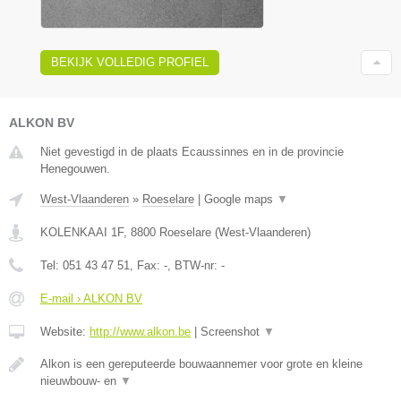
BEKIJK VOLLEDIG PROFIEL
ALKON BV
Niet gevestigd in de plaats Ecaussinnes en in de provincie
Henegouwen.
West-Vlaanderen
»
Roeselare
|
Google maps
▼
KOLENKAAI 1F
,
8800
Roeselare
(
West-Vlaanderen
)
Tel:
051 43 47 51
, Fax:
-
, BTW-nr:
-
E-mail › ALKON BV
Website:
http://www.alkon.be
|
Screenshot
▼
Alkon is een gereputeerde bouwaannemer voor grote en kleine
nieuwbouw- en
▼