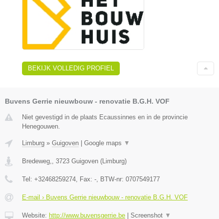
BEKIJK VOLLEDIG PROFIEL
Buvens Gerrie nieuwbouw - renovatie B.G.H. VOF
Niet gevestigd in de plaats Ecaussinnes en in de provincie
Henegouwen.
Limburg
»
Guigoven
|
Google maps
▼
Bredeweg,
,
3723
Guigoven
(
Limburg
)
Tel:
+32468259274
, Fax:
-
, BTW-nr:
0707549177
E-mail › Buvens Gerrie nieuwbouw - renovatie B.G.H. VOF
Website:
http://www.buvensgerrie.be
|
Screenshot
▼