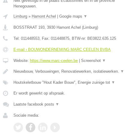
Niet gevestigd in de plaats Ecaussinnes en in de provincie
Henegouwen.
Limburg
»
Hamont Achel
|
Google maps
▼
BOSSTRAAT 193
,
3930
Hamont Achel
(
Limburg
)
Tel:
011448553
, Fax:
011448875
, BTW-nr:
BE0822.635.125
E-mail › BOUWONDERNEMING MARC CEELEN BVBA
Website:
https://www.marc-ceelen.be
|
Screenshot
▼
Nieuwbouw, Verbouwingen, Renovatiewerken, isolatiewerken.
▼
Houtskeletbouw "Hout Kader Bouw", Energie zuinige tot
▼
Er wordt gewerkt op afspraak.
Laatste facebook posts
▼
Sociale media: