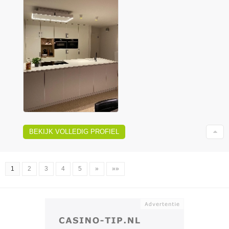
BEKIJK VOLLEDIG PROFIEL
1
2
3
4
5
»
»»