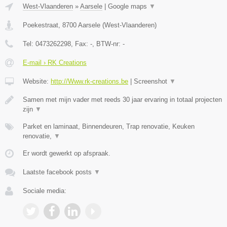
West-Vlaanderen
»
Aarsele
|
Google maps
▼
Poekestraat
,
8700
Aarsele
(
West-Vlaanderen
)
Tel:
0473262298
, Fax:
-
, BTW-nr:
-
E-mail › RK Creations
Website:
http://Www.rk-creations.be
|
Screenshot
▼
Samen met mijn vader met reeds 30 jaar ervaring in totaal projecten
zijn
▼
Parket en laminaat, Binnendeuren, Trap renovatie, Keuken
renovatie,
▼
Er wordt gewerkt op afspraak.
Laatste facebook posts
▼
Sociale media: