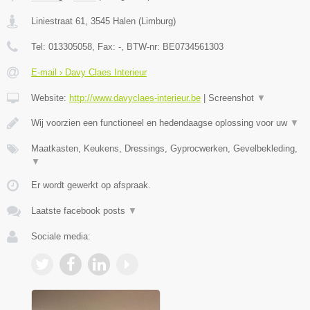
Liniestraat 61
,
3545
Halen
(
Limburg
)
Tel:
013305058
, Fax:
-
, BTW-nr:
BE0734561303
E-mail › Davy Claes Interieur
Website:
http://www.davyclaes-interieur.be
|
Screenshot
▼
Wij voorzien een functioneel en hedendaagse oplossing voor uw
▼
Maatkasten, Keukens, Dressings, Gyprocwerken, Gevelbekleding,
▼
Er wordt gewerkt op afspraak.
Laatste facebook posts
▼
Sociale media: