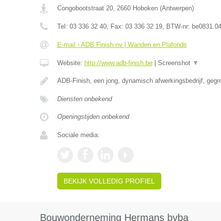
Congobootstraat 20
,
2660
Hoboken
(
Antwerpen
)
Tel:
03 336 32 40
, Fax:
03 336 32 19
, BTW-nr:
be0831.04
E-mail › ADB Finish nv | Wanden en Plafonds
Website:
http://www.adb-finish.be
|
Screenshot
▼
ADB-Finish, een jong, dynamisch afwerkingsbedrijf, gegr
Diensten onbekend
Openingstijden onbekend
Sociale media:
BEKIJK VOLLEDIG PROFIEL
Bouwonderneming Hermans bvba