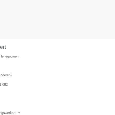
ert
e Henegouwen.
anderen
)
1 082
▼
dingswerken;
▼