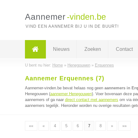
Aannemer
-vinden.be
VIND EEN AANNEMER BIJ U IN DE BUURT!
Nieuws
Zoeken
Contact
U bent nu hier:
Home
»
Henegouwen
»
Erquennes
Aannemer Erquennes (7)
Aannemer-vinden.be bevat helaas nog geen
aannemers in Er
Henegouwen (
aannemer Henegouwen
). Voer bovenaan deze pag
aannemers of ga naar
direct contact met aannemers
om via één
aannemers tegelijk. Hieronder worden nu overige resultaten get
««
«
4
5
6
7
8
»
»»