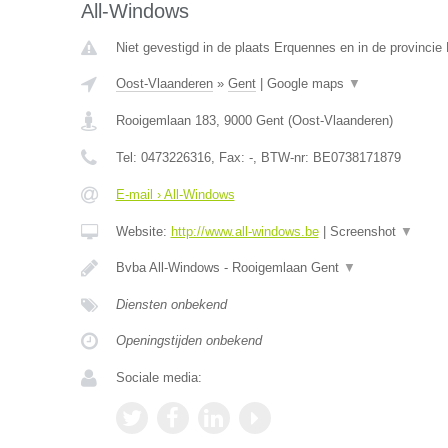
All-Windows
Niet gevestigd in de plaats Erquennes en in de provinci
Oost-Vlaanderen
»
Gent
|
Google maps
▼
Rooigemlaan 183
,
9000
Gent
(
Oost-Vlaanderen
)
Tel:
0473226316
, Fax:
-
, BTW-nr:
BE0738171879
E-mail › All-Windows
Website:
http://www.all-windows.be
|
Screenshot
▼
Bvba All-Windows - Rooigemlaan Gent
▼
Diensten onbekend
Openingstijden onbekend
Sociale media: