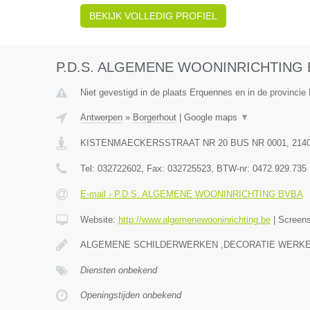
BEKIJK VOLLEDIG PROFIEL
P.D.S. ALGEMENE WOONINRICHTING
Niet gevestigd in de plaats Erquennes en in de provinci
Antwerpen
»
Borgerhout
|
Google maps
▼
KISTENMAECKERSSTRAAT NR 20 BUS NR 0001
,
214
Tel:
032722602
, Fax:
032725523
, BTW-nr:
0472.929.735
E-mail › P.D.S. ALGEMENE WOONINRICHTING BVBA
Website:
http://www.algemenewooninrichting.be
|
Screen
ALGEMENE SCHILDERWERKEN ,DECORATIE WERKE
Diensten onbekend
Openingstijden onbekend