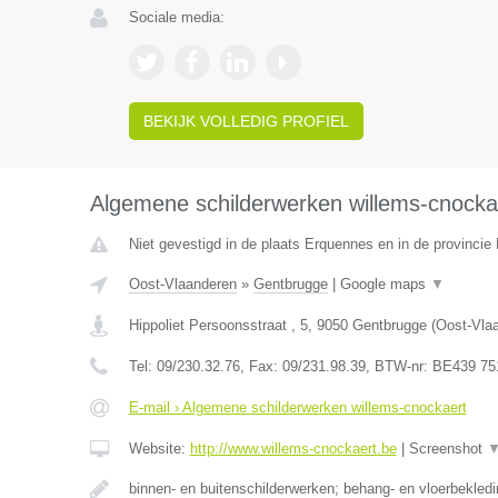
Sociale media:
BEKIJK VOLLEDIG PROFIEL
Algemene schilderwerken willems-cnocka
Niet gevestigd in de plaats Erquennes en in de provinci
Oost-Vlaanderen
»
Gentbrugge
|
Google maps
▼
Hippoliet Persoonsstraat , 5
,
9050
Gentbrugge
(
Oost-Vla
Tel:
09/230.32.76
, Fax:
09/231.98.39
, BTW-nr:
BE439 75
E-mail › Algemene schilderwerken willems-cnockaert
Website:
http://www.willems-cnockaert.be
|
Screenshot
binnen- en buitenschilderwerken; behang- en vloerbekle