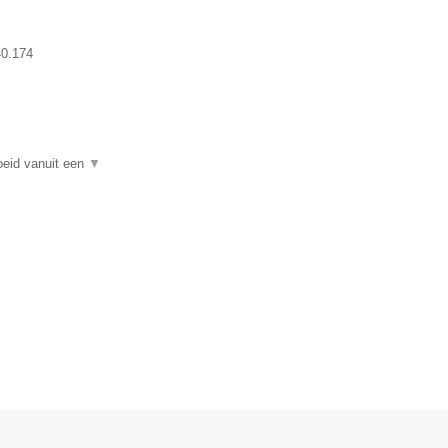
0.174
oeid vanuit een
▼