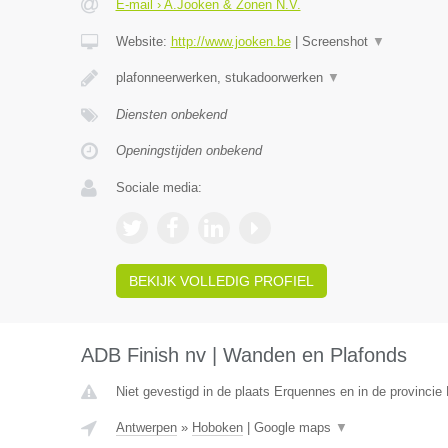
E-mail › A.Jooken & Zonen N.V.
Website:
http://www.jooken.be
|
Screenshot
▼
plafonneerwerken, stukadoorwerken
▼
Diensten onbekend
Openingstijden onbekend
Sociale media:
BEKIJK VOLLEDIG PROFIEL
ADB Finish nv | Wanden en Plafonds
Niet gevestigd in de plaats Erquennes en in de provinci
Antwerpen
»
Hoboken
|
Google maps
▼