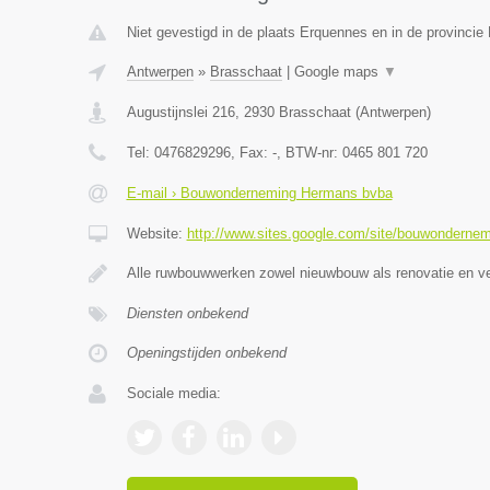
Niet gevestigd in de plaats Erquennes en in de provinci
Antwerpen
»
Brasschaat
|
Google maps
▼
Augustijnslei 216
,
2930
Brasschaat
(
Antwerpen
)
Tel:
0476829296
, Fax:
-
, BTW-nr:
0465 801 720
E-mail › Bouwonderneming Hermans bvba
Website:
http://www.sites.google.com/site/bouwonderne
Alle ruwbouwwerken zowel nieuwbouw als renovatie en
Diensten onbekend
Openingstijden onbekend
Sociale media: