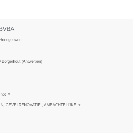
 BVBA
e Henegouwen.
0
Borgerhout
(
Antwerpen
)
shot
▼
N, GEVELRENOVATIE , AMBACHTELIJKE
▼