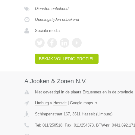
Diensten onbekend
Openingstijden onbekend
Sociale media:
BEKIJK VOLLEDIG PROFIEL
A.Jooken & Zonen N.V.
Niet gevestigd in de plaats Erquennes en in de provinci
Limburg
»
Hasselt
|
Google maps
▼
Schimpenstraat 167
,
3511
Hasselt
(
Limburg
)
Tel:
011/250518
, Fax:
011/254373
, BTW-nr:
0441.692.17