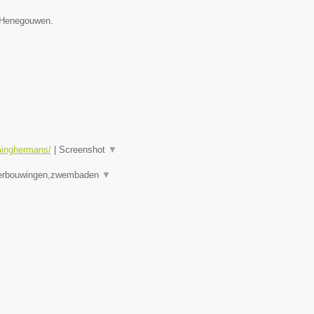
e Henegouwen.
minghermans/
|
Screenshot
▼
 verbouwingen,zwembaden
▼