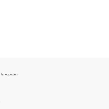
e Henegouwen.
1