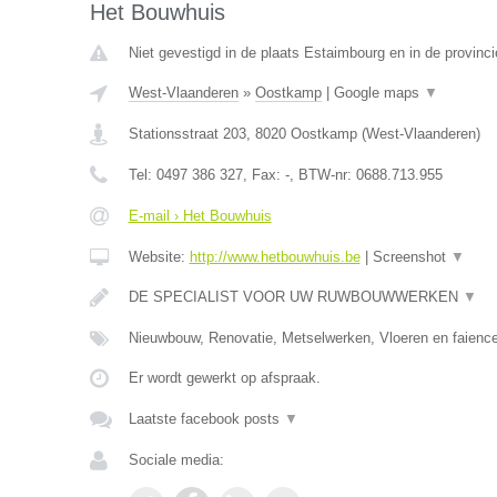
Het Bouwhuis
Niet gevestigd in de plaats Estaimbourg en in de provin
West-Vlaanderen
»
Oostkamp
|
Google maps
▼
Stationsstraat 203
,
8020
Oostkamp
(
West-Vlaanderen
)
Tel:
0497 386 327
, Fax:
-
, BTW-nr:
0688.713.955
E-mail › Het Bouwhuis
Website:
http://www.hetbouwhuis.be
|
Screenshot
▼
DE SPECIALIST VOOR UW RUWBOUWWERKEN
▼
Nieuwbouw, Renovatie, Metselwerken, Vloeren en faience
Er wordt gewerkt op afspraak.
Laatste facebook posts
▼
Sociale media: