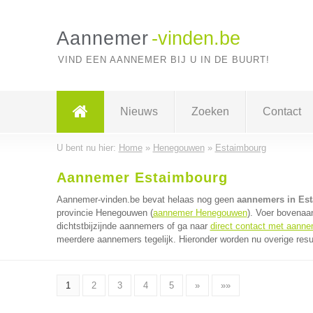
Aannemer
-vinden.be
VIND EEN AANNEMER BIJ U IN DE BUURT!
Nieuws
Zoeken
Contact
U bent nu hier:
Home
»
Henegouwen
»
Estaimbourg
Aannemer Estaimbourg
Aannemer-vinden.be bevat helaas nog geen
aannemers in Es
provincie Henegouwen (
aannemer Henegouwen
). Voer bovenaa
dichtstbijzijnde aannemers of ga naar
direct contact met aann
meerdere aannemers tegelijk. Hieronder worden nu overige resu
1
2
3
4
5
»
»»