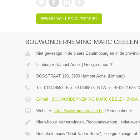
BEKIJK VOLLEDIG PROFIEL
BOUWONDERNEMING MARC CEELEN 
Niet gevestigd in de plaats Estaimbourg en in de provin
Limburg
»
Hamont Achel
|
Google maps
▼
BOSSTRAAT 193
,
3930
Hamont Achel
(
Limburg
)
Tel:
011448553
, Fax:
011448875
, BTW-nr:
BE0822.635.1
E-mail › BOUWONDERNEMING MARC CEELEN BVBA
Website:
https://www.marc-ceelen.be
|
Screenshot
▼
Nieuwbouw, Verbouwingen, Renovatiewerken, isolatiewer
Houtskeletbouw "Hout Kader Bouw", Energie zuinige tot