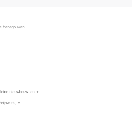
cie Henegouwen.
kleine nieuwbouw- en
▼
hrijnwerk,
▼