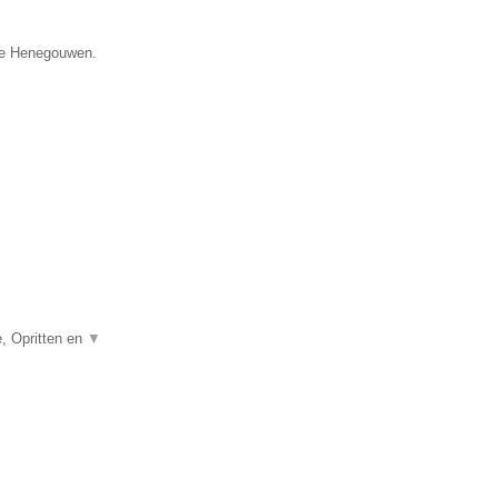
cie Henegouwen.
, Opritten en
▼