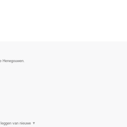
cie Henegouwen.
t leggen van nieuwe
▼