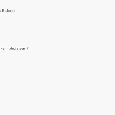
-Brabant
)
rket, natuursteen
▼