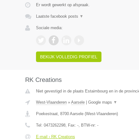
Er wordt gewerkt op afspraak.
Laatste facebook posts
▼
Sociale media:
BEKIJK VOLLEDIG PROFIEL
RK Creations
Niet gevestigd in de plaats Estaimbourg en in de provin
West-Vlaanderen
»
Aarsele
|
Google maps
▼
Poekestraat
,
8700
Aarsele
(
West-Vlaanderen
)
Tel:
0473262298
, Fax:
-
, BTW-nr:
-
E-mail › RK Creations