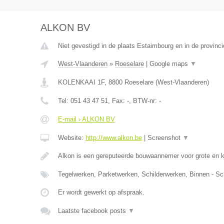
ALKON BV
Niet gevestigd in de plaats Estaimbourg en in de provin
West-Vlaanderen
»
Roeselare
|
Google maps
▼
KOLENKAAI 1F
,
8800
Roeselare
(
West-Vlaanderen
)
Tel:
051 43 47 51
, Fax:
-
, BTW-nr:
-
E-mail › ALKON BV
Website:
http://www.alkon.be
|
Screenshot
▼
Alkon is een gereputeerde bouwaannemer voor grote en 
Tegelwerken, Parketwerken, Schilderwerken, Binnen - Sc
Er wordt gewerkt op afspraak.
Laatste facebook posts
▼