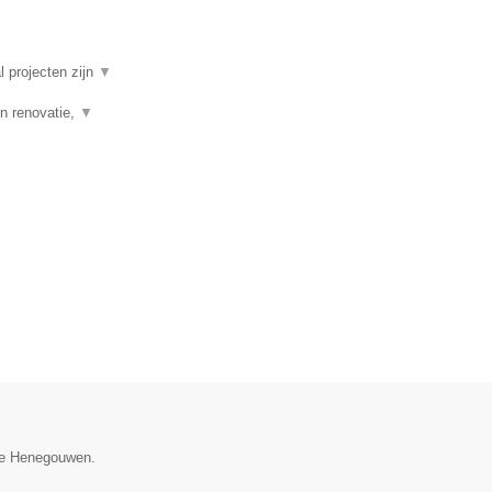
l projecten zijn
▼
n renovatie,
▼
cie Henegouwen.