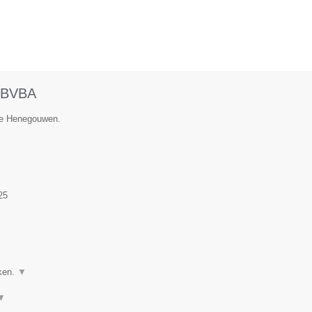
BVBA
cie Henegouwen.
25
ken.
▼
▼