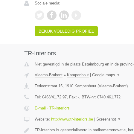
Sociale media:
BEKIJK VOLLEDIG PROFIEL
TR-Interiors
Niet gevestigd in de plaats Estaimbourg en in de provin
Vlaams-Brabant
»
Kampenhout
|
Google maps
▼
Terloonstraat 15
,
1910
Kampenhout
(
Vlaams-Brabant
)
Tel:
0468/41.72.97
, Fax:
-
, BTW-nr:
0740.461.772
E-mail › TR-Interiors
Website:
http://www.tr-interiors.be
|
Screenshot
▼
TR-Interiors is gespecialiseerd in badkamerrenovatie, he