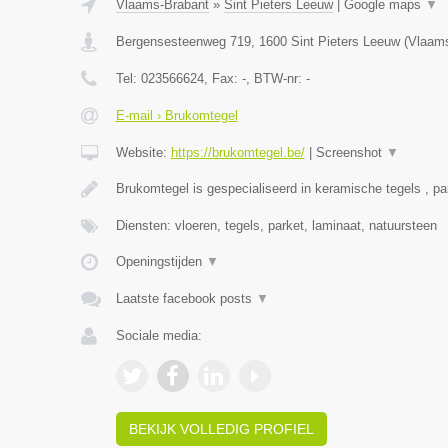
Vlaams-Brabant
»
Sint Pieters Leeuw
|
Google maps
▼
Bergensesteenweg 719
,
1600
Sint Pieters Leeuw
(
Vlaams
Tel:
023566624
, Fax:
-
, BTW-nr:
-
E-mail › Brukomtegel
Website:
https://brukomtegel.be/
|
Screenshot
▼
Brukomtegel is gespecialiseerd in keramische tegels , pa
Diensten: vloeren, tegels, parket, laminaat, natuursteen
Openingstijden
▼
Laatste facebook posts
▼
Sociale media:
BEKIJK VOLLEDIG PROFIEL